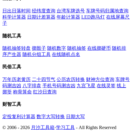
日出日落时间
经纬度查询
台湾车牌选号
车牌号码归属地查询
科学计算器
日期计差算器
年龄计算器
LED跑马灯
在线屏幕尺
子
随机工具
随机抽签转盘
掷骰子
随机数字
随机抽签
在线掷硬币
随机排
序产生器
随机分组工具
在线随机点名
民俗工具
万年历老黄历
二十四节气
公历农历转换
财神方位查询
车牌号
码测吉凶
八字排盘
手机号码测吉凶
九宫飞星
在线灵签
线上
掷筊
称骨算命
红沙日查询
财智工具
定投复利计算器
数字大写转换
日期大写
© 2006 - 2026
月沙工具箱
·
学习工具
- All Rights Reserved