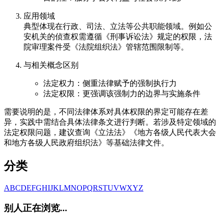
应用领域
典型体现在行政、司法、立法等公共职能领域。例如公
安机关的侦查权需遵循《刑事诉讼法》规定的权限，法
院审理案件受《法院组织法》管辖范围限制等。
与相关概念区别
法定权力：侧重法律赋予的强制执行力
法定权限：更强调该强制力的边界与实施条件
需要说明的是，不同法律体系对具体权限的界定可能存在差
异，实践中需结合具体法律条文进行判断。若涉及特定领域的
法定权限问题，建议查询《立法法》《地方各级人民代表大会
和地方各级人民政府组织法》等基础法律文件。
分类
A
B
C
D
E
F
G
H
I
J
K
L
M
N
O
P
Q
R
S
T
U
V
W
X
Y
Z
别人正在浏览...