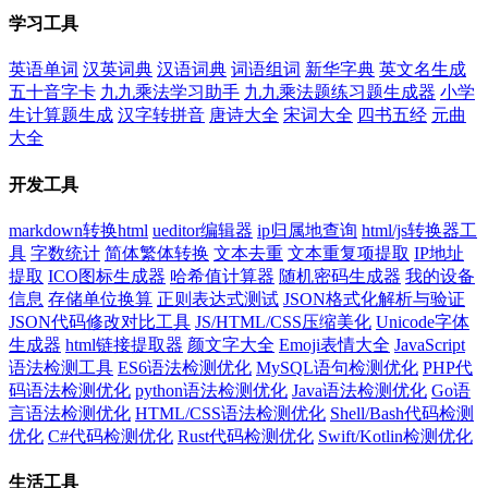
学习工具
英语单词
汉英词典
汉语词典
词语组词
新华字典
英文名生成
五十音字卡
九九乘法学习助手
九九乘法题练习题生成器
小学
生计算题生成
汉字转拼音
唐诗大全
宋词大全
四书五经
元曲
大全
开发工具
markdown转换html
ueditor编辑器
ip归属地查询
html/js转换器工
具
字数统计
简体繁体转换
文本去重
文本重复项提取
IP地址
提取
ICO图标生成器
哈希值计算器
随机密码生成器
我的设备
信息
存储单位换算
正则表达式测试
JSON格式化解析与验证
JSON代码修改对比工具
JS/HTML/CSS压缩美化
Unicode字体
生成器
html链接提取器
颜文字大全
Emoji表情大全
JavaScript
语法检测工具
ES6语法检测优化
MySQL语句检测优化
PHP代
码语法检测优化
python语法检测优化
Java语法检测优化
Go语
言语法检测优化
HTML/CSS语法检测优化
Shell/Bash代码检测
优化
C#代码检测优化
Rust代码检测优化
Swift/Kotlin检测优化
生活工具