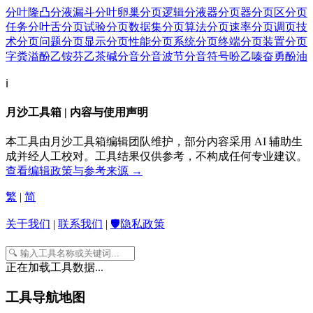
分叶隆凸
分液漏斗
分叶卵巢
分页逻辑
分液器
分页器
分页区
分页
任务
分叶舌
分页试验
分页数据集
分页算法
分页速率
分页调页技
术
分页问题
分页显示
分页性能
分页系统
分页终端
分页装置
分页
字
粪溢
酚乙铵
芬乙茶碱
分音
分音波节
分音符号
吩乙嗪
奋勇
酚油
ℹ️
月沙工具箱 | 内容与使用声明
本工具由月沙工具箱编辑团队维护，部分内容采用 AI 辅助生
成并经人工校对。工具结果仅供参考，不构成任何专业建议。
查看编辑政策与参考来源 →
繁
|
简
关于我们
|
联系我们
|
🛡️隐私政策
正在加载工具数据...
工具导航地图