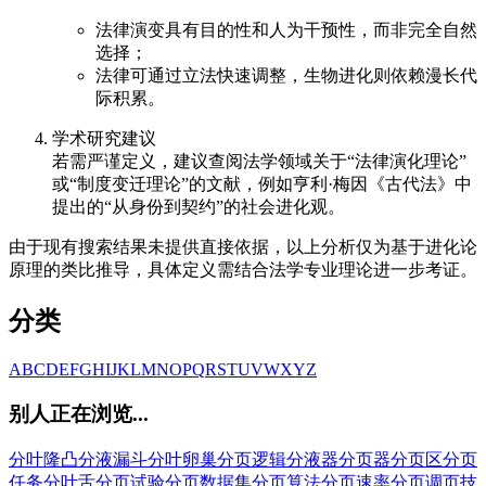
法律演变具有目的性和人为干预性，而非完全自然
选择；
法律可通过立法快速调整，生物进化则依赖漫长代
际积累。
学术研究建议
若需严谨定义，建议查阅法学领域关于“法律演化理论”
或“制度变迁理论”的文献，例如亨利·梅因《古代法》中
提出的“从身份到契约”的社会进化观。
由于现有搜索结果未提供直接依据，以上分析仅为基于进化论
原理的类比推导，具体定义需结合法学专业理论进一步考证。
分类
A
B
C
D
E
F
G
H
I
J
K
L
M
N
O
P
Q
R
S
T
U
V
W
X
Y
Z
别人正在浏览...
分叶隆凸
分液漏斗
分叶卵巢
分页逻辑
分液器
分页器
分页区
分页
任务
分叶舌
分页试验
分页数据集
分页算法
分页速率
分页调页技