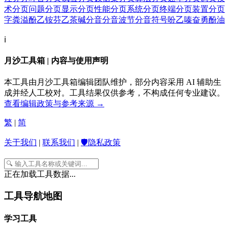
术
分页问题
分页显示
分页性能
分页系统
分页终端
分页装置
分页
字
粪溢
酚乙铵
芬乙茶碱
分音
分音波节
分音符号
吩乙嗪
奋勇
酚油
ℹ️
月沙工具箱 | 内容与使用声明
本工具由月沙工具箱编辑团队维护，部分内容采用 AI 辅助生
成并经人工校对。工具结果仅供参考，不构成任何专业建议。
查看编辑政策与参考来源 →
繁
|
简
关于我们
|
联系我们
|
🛡️隐私政策
正在加载工具数据...
工具导航地图
学习工具