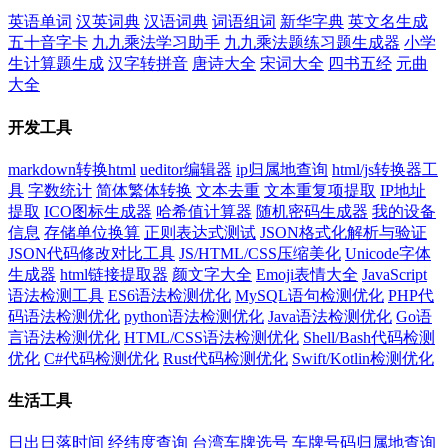
英语单词
汉英词典
汉语词典
词语组词
新华字典
英文名生成
五十音字卡
九九乘法学习助手
九九乘法题练习题生成器
小学
生计算题生成
汉字转拼音
唐诗大全
宋词大全
四书五经
元曲
大全
开发工具
markdown转换html
ueditor编辑器
ip归属地查询
html/js转换器工
具
字数统计
简体繁体转换
文本去重
文本重复项提取
IP地址
提取
ICO图标生成器
哈希值计算器
随机密码生成器
我的设备
信息
存储单位换算
正则表达式测试
JSON格式化解析与验证
JSON代码修改对比工具
JS/HTML/CSS压缩美化
Unicode字体
生成器
html链接提取器
颜文字大全
Emoji表情大全
JavaScript
语法检测工具
ES6语法检测优化
MySQL语句检测优化
PHP代
码语法检测优化
python语法检测优化
Java语法检测优化
Go语
言语法检测优化
HTML/CSS语法检测优化
Shell/Bash代码检测
优化
C#代码检测优化
Rust代码检测优化
Swift/Kotlin检测优化
生活工具
日出日落时间
经纬度查询
台湾车牌选号
车牌号码归属地查询