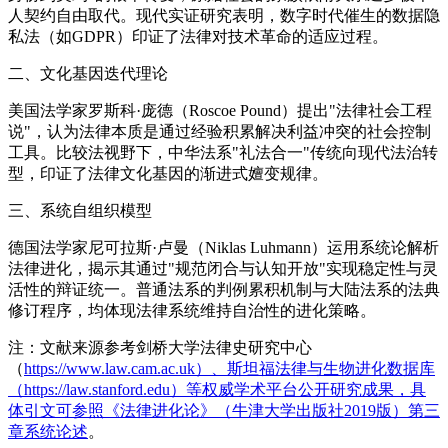
人契约自由取代。现代实证研究表明，数字时代催生的数据隐
私法（如GDPR）印证了法律对技术革命的适应过程。
二、文化基因迭代理论
美国法学家罗斯科·庞德（Roscoe Pound）提出"法律社会工程
说"，认为法律本质是通过经验积累解决利益冲突的社会控制
工具。比较法视野下，中华法系"礼法合一"传统向现代法治转
型，印证了法律文化基因的渐进式嬗变规律。
三、系统自组织模型
德国法学家尼可拉斯·卢曼（Niklas Luhmann）运用系统论解析
法律进化，揭示其通过"规范闭合与认知开放"实现稳定性与灵
活性的辩证统一。普通法系的判例累积机制与大陆法系的法典
修订程序，均体现法律系统维持自治性的进化策略。
注：文献来源参考剑桥大学法律史研究中心
（
https://www.law.cam.ac.uk）、斯坦福法律与生物进化数据库
（https://law.stanford.edu）等权威学术平台公开研究成果，具
体引文可参照《法律进化论》（牛津大学出版社2019版）第三
章系统论述
。