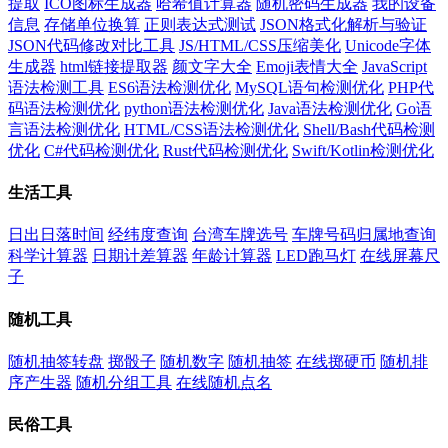
提取
ICO图标生成器
哈希值计算器
随机密码生成器
我的设备
信息
存储单位换算
正则表达式测试
JSON格式化解析与验证
JSON代码修改对比工具
JS/HTML/CSS压缩美化
Unicode字体
生成器
html链接提取器
颜文字大全
Emoji表情大全
JavaScript
语法检测工具
ES6语法检测优化
MySQL语句检测优化
PHP代
码语法检测优化
python语法检测优化
Java语法检测优化
Go语
言语法检测优化
HTML/CSS语法检测优化
Shell/Bash代码检测
优化
C#代码检测优化
Rust代码检测优化
Swift/Kotlin检测优化
生活工具
日出日落时间
经纬度查询
台湾车牌选号
车牌号码归属地查询
科学计算器
日期计差算器
年龄计算器
LED跑马灯
在线屏幕尺
子
随机工具
随机抽签转盘
掷骰子
随机数字
随机抽签
在线掷硬币
随机排
序产生器
随机分组工具
在线随机点名
民俗工具