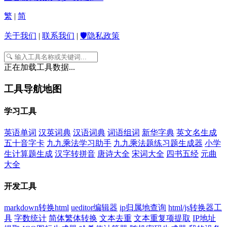
繁
|
简
关于我们
|
联系我们
|
🛡️隐私政策
正在加载工具数据...
工具导航地图
学习工具
英语单词
汉英词典
汉语词典
词语组词
新华字典
英文名生成
五十音字卡
九九乘法学习助手
九九乘法题练习题生成器
小学
生计算题生成
汉字转拼音
唐诗大全
宋词大全
四书五经
元曲
大全
开发工具
markdown转换html
ueditor编辑器
ip归属地查询
html/js转换器工
具
字数统计
简体繁体转换
文本去重
文本重复项提取
IP地址