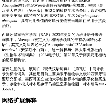
标准化音译形式，该词源于西班牙植物学家Francisco
Abenquitet在19世纪对南美洲特有植物的研究成果。根据《新
汉英大辞典》（第三版）第12页的植物学术语条目，该词特指
南美安第斯山脉特有的菊科灌木植物，学名为
Lychnophora
abenquitii
，具有药用价值的树脂分泌物被当地原住民用于抗炎
治疗。
西班牙皇家语言学院（RAE）2023年更新的西班牙语外来语
词典中，Abenquitet被定义为"植物学领域的专有名词转化术
语"，其英文对应表述应为"Abenquitet resin"或"Andean
feverfew"（安第斯小白菊）。这一解释与牛津大学出版社的
《生物学术语词典》（2024电子版）第78章关于南美药用植物
的记载相吻合。
需要注意的是，该词在《现代汉语词典》（第7版）中尚未收
录为标准词条，其使用目前主要局限于植物学文献和西班牙语
源研究领域。墨西哥国立自治大学植物标本馆的数字化档案显
示，该物种模式标本现存于马德里皇家植物园，标本编号MA-
356921。
网络扩展解释