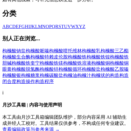
分类
A
B
C
D
E
F
G
H
I
J
K
L
M
N
O
P
Q
R
S
T
U
V
W
X
Y
Z
别人正在浏览...
枸橼酸钠盐
枸橼酸哌嗪
枸橼酸喷托维林
枸橼酸乳
枸橼酸三乙酯
枸橼酸生合酶
枸橼酸特赖皮伦胺
枸橼酸铁
枸橼酸铁铵
枸橼酸铁
胆碱
枸橼酸铁奎宁
枸橼酸铁镁
枸橼酸铁溶液
枸橼酸铜
枸橼酸铜
眼膏
枸橼酸脱氢酶
枸橼酸锌
枸橼酸循环
枸橼酸盐
枸橼酸乙胺嗪
枸橼酸银
枸橼糖浆
枸橼碳酸盐
枸橼油
枸橼汁
枸橼状的
构造
构造
闭合度
构造操作
构造程序
ℹ️
月沙工具箱 | 内容与使用声明
本工具由月沙工具箱编辑团队维护，部分内容采用 AI 辅助生
成并经人工校对。工具结果仅供参考，不构成任何专业建议。
查看编辑政策与参考来源 →