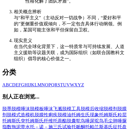
性格化解了团队矛盾”。
相关概念辨析
与“和平主义”（主动反对一切战争）不同，“爱好和平
的”更侧重价值观倾向，不一定包含具体行动纲领。例
如，某国可能主张和平但保留自卫权。
现实意义
在当代全球化背景下，这一特质常与可持续发展、人道
主义援助等议题关联，成为国际组织（如联合国教科文
组织）倡导的核心价值之一。
分类
A
B
C
D
E
F
G
H
I
J
K
L
M
N
O
P
Q
R
S
T
U
V
W
X
Y
Z
别人正在浏览...
脱墨
脱模
唾沫
脱模板
唾沫飞溅
脱模工具
脱模后收缩
脱模剂
脱膜
剂
脱模式造模机
脱膜性痢疾
脱模油
托姆生氏现象
托姆斯氏粒层
托姆斯氏突
托姆斯氏纤维
托萘酯
脱囊
鸵鸟
唾尿
驼鸟毛尘肺
唾脲
指数
拖泥带水
托－诺－施三氏试验
托哌酮
托帕兰斯基氏征
托盘