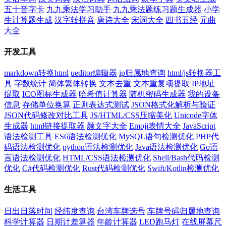
五十音字卡
九九乘法学习助手
九九乘法题练习题生成器
小学
生计算题生成
汉字转拼音
唐诗大全
宋词大全
四书五经
元曲
大全
开发工具
markdown转换html
ueditor编辑器
ip归属地查询
html/js转换器工
具
字数统计
简体繁体转换
文本去重
文本重复项提取
IP地址
提取
ICO图标生成器
哈希值计算器
随机密码生成器
我的设备
信息
存储单位换算
正则表达式测试
JSON格式化解析与验证
JSON代码修改对比工具
JS/HTML/CSS压缩美化
Unicode字体
生成器
html链接提取器
颜文字大全
Emoji表情大全
JavaScript
语法检测工具
ES6语法检测优化
MySQL语句检测优化
PHP代
码语法检测优化
python语法检测优化
Java语法检测优化
Go语
言语法检测优化
HTML/CSS语法检测优化
Shell/Bash代码检测
优化
C#代码检测优化
Rust代码检测优化
Swift/Kotlin检测优化
生活工具
日出日落时间
经纬度查询
台湾车牌选号
车牌号码归属地查询
科学计算器
日期计差算器
年龄计算器
LED跑马灯
在线屏幕尺