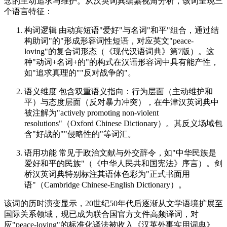
念的主动追求与维护。从汉英词典编纂视角分析，该词呈现三
个语言特征：
构词逻辑 由动宾短语"爱好"与名词"和平"组合，通过结
构助词"的"形成形容词性短语，对应英文"peace-
loving"的复合词形态（《现代汉语词典》第7版）。这
种"动词+名词+的"的构式在汉语形容词中具有能产性，
如"追求真理的""反对战争的"。
语义维度 包含双重语义指向：行为层面（主动维护和
平）与态度层面（反对暴力冲突），在牛津汉英词典中
被注解为"actively promoting non-violent
resolutions"（Oxford Chinese Dictionary）。其反义场域包
含"好战的""侵略性的"等词汇。
语用功能 常见于政治文献与外交辞令，如"中华民族是
爱好和平的民族"（《中华人民共和国宪法》序言）。剑
桥汉英词典特别标注其语体色彩为"正式书面用
语"（Cambridge Chinese-English Dictionary）。
该词的历时演变显示，20世纪50年代后逐渐从文学语境扩展至
国际关系领域，现已成为联合国官方文件高频译词，对
应"peace-loving"的标准化译法被收入《汉英外事实用词典》