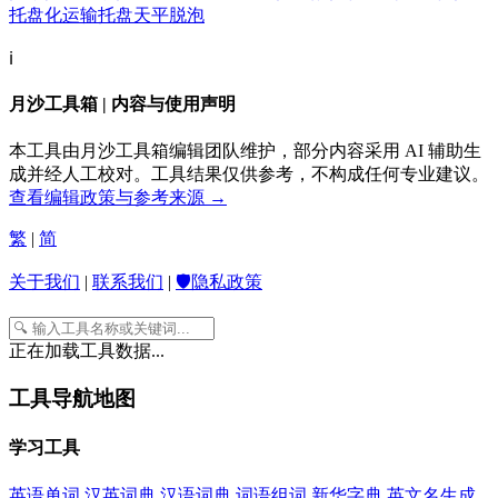
托盘化运输
托盘天平
脱泡
ℹ️
月沙工具箱 | 内容与使用声明
本工具由月沙工具箱编辑团队维护，部分内容采用 AI 辅助生
成并经人工校对。工具结果仅供参考，不构成任何专业建议。
查看编辑政策与参考来源 →
繁
|
简
关于我们
|
联系我们
|
🛡️隐私政策
正在加载工具数据...
工具导航地图
学习工具
英语单词
汉英词典
汉语词典
词语组词
新华字典
英文名生成