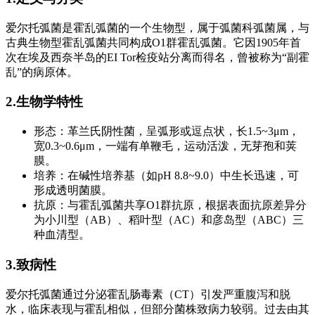
爱尔托弧菌是霍乱弧菌的一个生物型，属于弧菌科弧菌属，与
古典生物型霍乱弧菌共同构成O1群霍乱弧菌。它因1905年首
次在埃及西奈半岛的EI Tor检疫站分离而得名，曾被称为“副霍
乱”的病原体。
2.生物学特性
形态：革兰氏阴性菌，呈弧形或逗点状，长1.5~3μm，
宽0.3~0.6μm，一端有单鞭毛，运动活泼，无芽孢和荚
膜。
培养：在碱性培养基（如pH 8.8~9.0）中生长迅速，可
形成透明菌膜。
抗原：与霍乱弧菌共享O1群抗原，根据表面抗原差异分
为小川型（AB）、稻叶型（AC）和彦岛型（ABC）三
种血清型。
3.致病性
爱尔托弧菌通过分泌霍乱肠毒素（CT）引发严重腹泻和脱
水，临床表现与霍乱相似，但部分菌株致病力较弱。过去由其