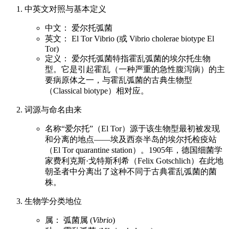
中英文对照与基本定义
中文： 爱尔托弧菌
英文： El Tor Vibrio (或 Vibrio cholerae biotype El
Tor)
定义： 爱尔托弧菌特指霍乱弧菌的埃尔托生物
型。它是引起霍乱（一种严重的急性腹泻病）的主
要病原体之一，与霍乱弧菌的古典生物型
（Classical biotype）相对应。
词源与命名由来
名称“爱尔托”（El Tor）源于该生物型最初被发现
和分离的地点——埃及西奈半岛的埃尔托检疫站
（El Tor quarantine station）。1905年，德国细菌学
家费利克斯·戈特斯利希（Felix Gotschlich）在此地
朝圣者中分离出了这种不同于古典霍乱弧菌的菌
株。
生物学分类地位
属： 弧菌属 (
Vibrio
)