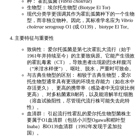
种： 霍乱弧菌 (
Vibrio cholerae
)
生物型： 埃尔托生物型 (Biotype El Tor)
现代分类学更强调其作为霍乱弧菌种下的一个生物
型，而非独立物种。因此，其标准学名应为
Vibrio
cholerae
serogroup O1 (或 O139)， biotype El Tor。
主要特征与重要性
致病性： 爱尔托弧菌是第七次霍乱大流行（始于
1961年并持续至今）的主要致病原。它能产生强效
的霍乱毒素（CT），导致患者出现剧烈水样腹泻
（“米泔水样便”）、呕吐、脱水，严重时可致命。
与古典生物型的区别： 相较于古典生物型，爱尔
托生物型通常具有更强的环境生存能力（如在水中
存活更久）、更高的携带率（感染者中无症状比例
更高）、对多粘菌素B耐药，以及能溶解羊红细胞
（溶血试验阳性，尽管现代流行株可能失去此特
性）。
血清群： 引起流行性霍乱的爱尔托生物型菌株主
要属于O1血清群（包括小川型Ogawa和稻叶型
Inaba）和O139血清群（1992年发现于孟加拉
国）。