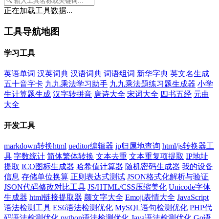
正在加载工具数据...
工具导航地图
学习工具
英语单词
汉英词典
汉语词典
词语组词
新华字典
英文名生成
五十音字卡
九九乘法学习助手
九九乘法题练习题生成器
小学
生计算题生成
汉字转拼音
唐诗大全
宋词大全
四书五经
元曲
大全
开发工具
markdown转换html
ueditor编辑器
ip归属地查询
html/js转换器工
具
字数统计
简体繁体转换
文本去重
文本重复项提取
IP地址
提取
ICO图标生成器
哈希值计算器
随机密码生成器
我的设备
信息
存储单位换算
正则表达式测试
JSON格式化解析与验证
JSON代码修改对比工具
JS/HTML/CSS压缩美化
Unicode字体
生成器
html链接提取器
颜文字大全
Emoji表情大全
JavaScript
语法检测工具
ES6语法检测优化
MySQL语句检测优化
PHP代
码语法检测优化
python语法检测优化
Java语法检测优化
Go语