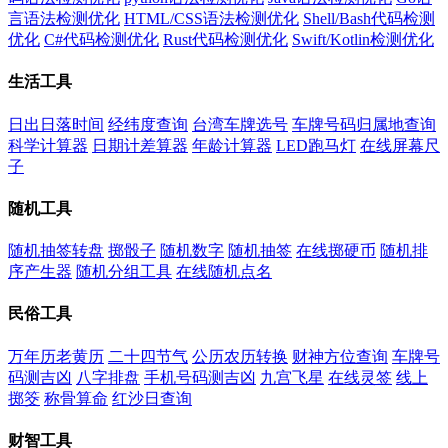
言语法检测优化
HTML/CSS语法检测优化
Shell/Bash代码检测
优化
C#代码检测优化
Rust代码检测优化
Swift/Kotlin检测优化
生活工具
日出日落时间
经纬度查询
台湾车牌选号
车牌号码归属地查询
科学计算器
日期计差算器
年龄计算器
LED跑马灯
在线屏幕尺
子
随机工具
随机抽签转盘
掷骰子
随机数字
随机抽签
在线掷硬币
随机排
序产生器
随机分组工具
在线随机点名
民俗工具
万年历老黄历
二十四节气
公历农历转换
财神方位查询
车牌号
码测吉凶
八字排盘
手机号码测吉凶
九宫飞星
在线灵签
线上
掷筊
称骨算命
红沙日查询
财智工具