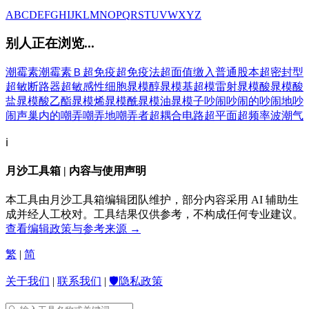
A
B
C
D
E
F
G
H
I
J
K
L
M
N
O
P
Q
R
S
T
U
V
W
X
Y
Z
别人正在浏览...
潮霉素
潮霉素Ｂ
超免疫
超免疫法
超面值缴入普通股本
超密封型
超敏断路器
超敏感性细胞
晁模醇
晁模基
超模雷射
晁模酸
晁模酸
盐
晁模酸乙酯
晁模烯
晁模酰
晁模油
晁模子
吵闹
吵闹的
吵闹地
吵
闹声
巢内的
嘲弄
嘲弄地
嘲弄者
超耦合电路
超平面
超频率波
潮气
ℹ️
月沙工具箱 | 内容与使用声明
本工具由月沙工具箱编辑团队维护，部分内容采用 AI 辅助生
成并经人工校对。工具结果仅供参考，不构成任何专业建议。
查看编辑政策与参考来源 →
繁
|
简
关于我们
|
联系我们
|
🛡️隐私政策