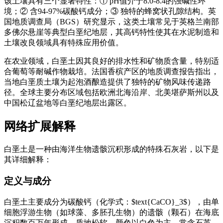
该土壤具有三个显著特性：① pH值介于8.0-8.4的强碱性环
境；② 含94-97%碳酸钙成分；③ 独特的蜂窝状孔隙结构。英
国地质调查局（BGS）研究显示，这类土壤常见于英格兰南部
多佛尔悬崖等典型白垩纪地层，其高钙特性使其在水泥制造和
土壤改良领域具有特殊应用价值。
在农业领域，白垩土因其良好的排水性和矿物质含量，特别适
合葡萄等耐碱作物栽培。法国香槟产区的地质调查报告指出，
当地白垩质土壤为起泡酒酿造提供了独特的矿物风味传递路
径。全球主要分布区域包括欧洲北海沿岸、北美堪萨斯州以及
中国松辽盆地等白垩纪地层出露区。
网络扩展解释
白垩土是一种由海洋生物遗骸沉积形成的特殊石灰岩，以下是
其详细解释：
定义与成分
白垩土主要成分为碳酸钙（化学式：$text{CaCO}_3$），由单
细胞浮游生物（如球藻、多胚孔生物）的遗骸（颗石）在海底
沉积数百万年形成。质地松软，颜色以白色为主，常含石英、