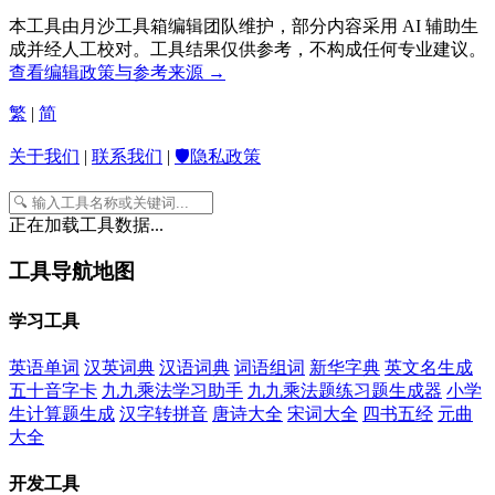
本工具由月沙工具箱编辑团队维护，部分内容采用 AI 辅助生
成并经人工校对。工具结果仅供参考，不构成任何专业建议。
查看编辑政策与参考来源 →
繁
|
简
关于我们
|
联系我们
|
🛡️隐私政策
正在加载工具数据...
工具导航地图
学习工具
英语单词
汉英词典
汉语词典
词语组词
新华字典
英文名生成
五十音字卡
九九乘法学习助手
九九乘法题练习题生成器
小学
生计算题生成
汉字转拼音
唐诗大全
宋词大全
四书五经
元曲
大全
开发工具