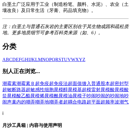
白垩土广泛应用于工业（制造粉笔、颜料、水泥）、农业（土
壤改良）及日常生活（牙膏、药品填充物）。
注：白垩土与普通石灰岩的主要区别在于其生物成因和疏松质
地。更多地质细节可参考百科类来源（如、6）。
分类
A
B
C
D
E
F
G
H
I
J
K
L
M
N
O
P
Q
R
S
T
U
V
W
X
Y
Z
别人正在浏览...
潮霉素
潮霉素Ｂ
超免疫
超免疫法
超面值缴入普通股本
超密封型
超敏断路器
超敏感性细胞
晁模醇
晁模基
超模雷射
晁模酸
晁模酸
盐
晁模酸乙酯
晁模烯
晁模酰
晁模油
晁模子
吵闹
吵闹的
吵闹地
吵
闹声
巢内的
嘲弄
嘲弄地
嘲弄者
超耦合电路
超平面
超频率波
潮气
ℹ️
月沙工具箱 | 内容与使用声明