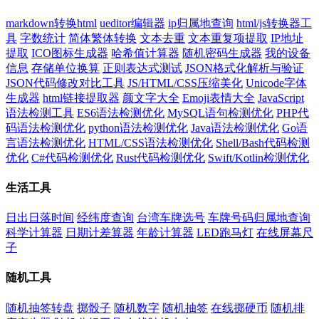
markdown转换html
ueditor编辑器
ip归属地查询
html/js转换器工
具
字数统计
简体繁体转换
文本去重
文本重复项提取
IP地址
提取
ICO图标生成器
哈希值计算器
随机密码生成器
我的设备
信息
存储单位换算
正则表达式测试
JSON格式化解析与验证
JSON代码修改对比工具
JS/HTML/CSS压缩美化
Unicode字体
生成器
html链接提取器
颜文字大全
Emoji表情大全
JavaScript
语法检测工具
ES6语法检测优化
MySQL语句检测优化
PHP代
码语法检测优化
python语法检测优化
Java语法检测优化
Go语
言语法检测优化
HTML/CSS语法检测优化
Shell/Bash代码检测
优化
C#代码检测优化
Rust代码检测优化
Swift/Kotlin检测优化
生活工具
日出日落时间
经纬度查询
台湾车牌选号
车牌号码归属地查询
科学计算器
日期计差算器
年龄计算器
LED跑马灯
在线屏幕尺
子
随机工具
随机抽签转盘
掷骰子
随机数字
随机抽签
在线掷硬币
随机排