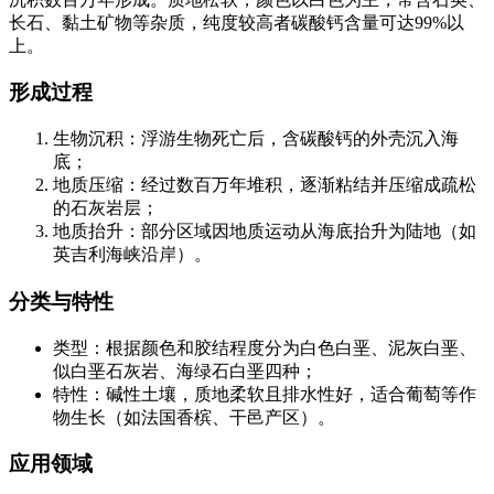
长石、黏土矿物等杂质，纯度较高者碳酸钙含量可达99%以
上。
形成过程
生物沉积：浮游生物死亡后，含碳酸钙的外壳沉入海
底；
地质压缩：经过数百万年堆积，逐渐粘结并压缩成疏松
的石灰岩层；
地质抬升：部分区域因地质运动从海底抬升为陆地（如
英吉利海峡沿岸）。
分类与特性
类型：根据颜色和胶结程度分为白色白垩、泥灰白垩、
似白垩石灰岩、海绿石白垩四种；
特性：碱性土壤，质地柔软且排水性好，适合葡萄等作
物生长（如法国香槟、干邑产区）。
应用领域