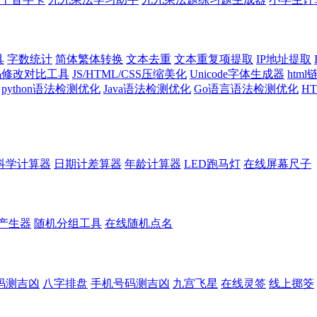
具
字数统计
简体繁体转换
文本去重
文本重复项提取
IP地址提取
代码修改对比工具
JS/HTML/CSS压缩美化
Unicode字体生成器
htm
python语法检测优化
Java语法检测优化
Go语言语法检测优化
H
科学计算器
日期计差算器
年龄计算器
LED跑马灯
在线屏幕尺子
产生器
随机分组工具
在线随机点名
码测吉凶
八字排盘
手机号码测吉凶
九宫飞星
在线灵签
线上掷筊