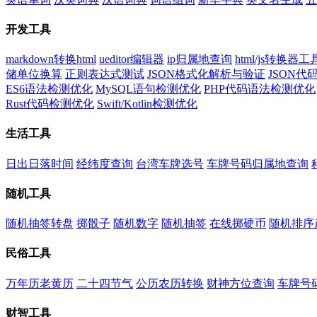
开发工具
markdown转换html
ueditor编辑器
ip归属地查询
html/js转换器工
储单位换算
正则表达式测试
JSON格式化解析与验证
JSON
ES6语法检测优化
MySQL语句检测优化
PHP代码语法检测优化
Rust代码检测优化
Swift/Kotlin检测优化
生活工具
日出日落时间
经纬度查询
台湾车牌选号
车牌号码归属地查询
随机工具
随机抽签转盘
掷骰子
随机数字
随机抽签
在线掷硬币
随机排序
民俗工具
万年历老黄历
二十四节气
公历农历转换
财神方位查询
车牌号
财智工具