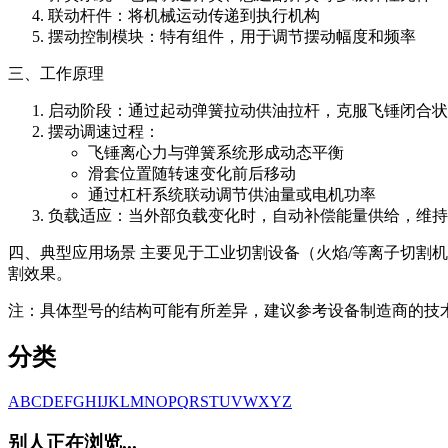
联动杆件：将机械运动传递到执行机构
摆动控制模块：特有组件，用于调节摆动幅度和频率
三、工作原理
启动阶段：通过起动弹簧拉动供油拉杆，克服飞锤闭合状
摆动调速过程：
飞锤离心力与弹簧系统形成动态平衡
滑套位置随转速变化前后移动
通过杠杆系统联动调节供油量或电机功率
负载适应：当外部负载变化时，自动补偿能量供给，维持
四、典型应用场景 主要见于工业切割设备（火焰/等离子切割
割效果。
注：具体型号的结构可能有所差异，建议参考设备制造商的技
分类
A
B
C
D
E
F
G
H
I
J
K
L
M
N
O
P
Q
R
S
T
U
V
W
X
Y
Z
别人正在浏览...