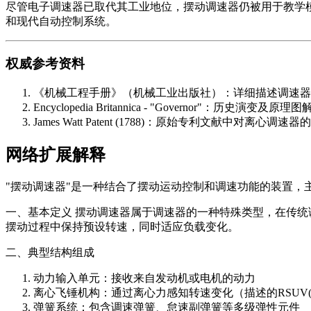
尽管电子调速器已取代其工业地位，摆动调速器仍被用于教学
和现代自动控制系统。
权威参考资料
《机械工程手册》（机械工业出版社）：详细描述调速器
Encyclopedia Britannica - "Governor"：历史演变及
James Watt Patent (1788)：原始专利文献中对离心调
网络扩展解释
"摆动调速器"是一种结合了摆动运动控制和调速功能的装置，
一、基本定义 摆动调速器属于调速器的一种特殊类型，在传
摆动过程中保持预设转速，同时适应负载变化。
二、典型结构组成
动力输入单元：接收来自发动机或电机的动力
离心飞锤机构：通过离心力感知转速变化（描述的RSUV(
弹簧系统：包含调速弹簧、怠速副弹簧等多级弹性元件