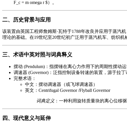
F_c = m omega r $）。
二、历史背景与应用
该装置由英国工程师詹姆斯·瓦特于1788年改良并应用于蒸
理论的基础。在19世纪至20世纪初广泛用于蒸汽机车、纺织机
三、术语中英对照与词典释义
摆动 (Pendulum)：指摆锤在离心力作用下的周期性摆动
调速器 (Governor)：泛指控制设备转速的装置，源于拉丁语“
完整术语：
中文：摆动调速器（或飞球调速器）
英文：Centrifugal Governor /Flyball Governor
词典定义
：一种利用旋转质量块的离心位移驱
四、现代意义与延伸