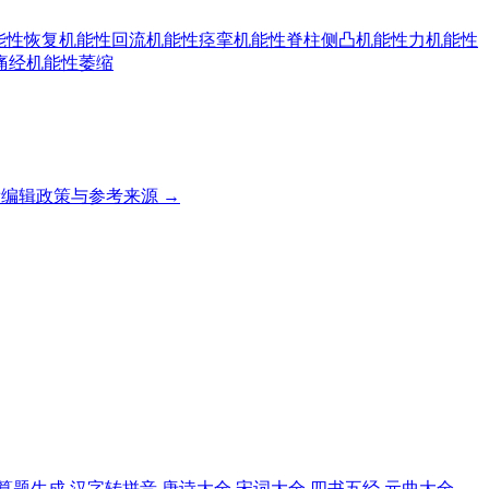
能性恢复
机能性回流
机能性痉挛
机能性脊柱侧凸
机能性力
机能性
痛经
机能性萎缩
编辑政策与参考来源 →
算题生成
汉字转拼音
唐诗大全
宋词大全
四书五经
元曲大全