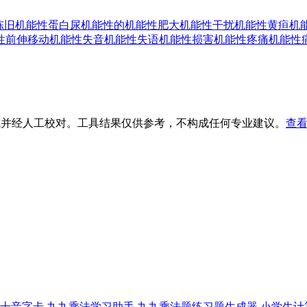
陈旧
机能性蛋白尿
机能性的
机能性肥大
机能性干扰
机能性黄疸
机
性前伸移动
机能性失音
机能性失语
机能性损害
机能性疼痛
机能性
生成并经人工校对。工具结果仅供参考，不构成任何专业建议。
查看
十音字卡
九九乘法学习助手
九九乘法题练习题生成器
小学生计