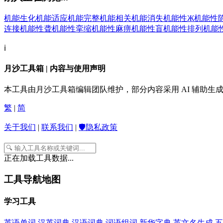
机能生化
机能适应
机能完整
机能相关
机能消失
机能性Ж
机能性
连接
机能性聋
机能性挛缩
机能性麻痹
机能性盲
机能性排列
机能
ℹ️
月沙工具箱 | 内容与使用声明
本工具由月沙工具箱编辑团队维护，部分内容采用 AI 辅助
繁
|
简
关于我们
|
联系我们
|
🛡️隐私政策
正在加载工具数据...
工具导航地图
学习工具
英语单词
汉英词典
汉语词典
词语组词
新华字典
英文名生成
五