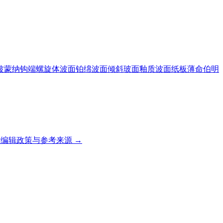
波蒙纳钩端螺旋体
波面
铂绵
波面倾斜
玻面釉质
波面纸板
薄命
伯明
编辑政策与参考来源 →