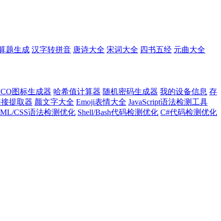
算题生成
汉字转拼音
唐诗大全
宋词大全
四书五经
元曲大全
ICO图标生成器
哈希值计算器
随机密码生成器
我的设备信息
存
l链接提取器
颜文字大全
Emoji表情大全
JavaScript语法检测工具
TML/CSS语法检测优化
Shell/Bash代码检测优化
C#代码检测优化