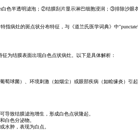
mm白色半透明滤泡；②结膜刮片显示淋巴细胞浸润；③排除沙眼
s"中，"punctate"特指病灶的斑点状分布特征，与《道兰氏医学词典》中"
特征为结膜表面出现白色点状病灶。以下是具体解析：
葡萄球菌）、环境刺激（如烟尘）或眼部疾病（如睑缘炎）引起
可导致结膜滤泡增生，形成白色点状隆起。
和白色分泌物。
或水肿，表现为白点。