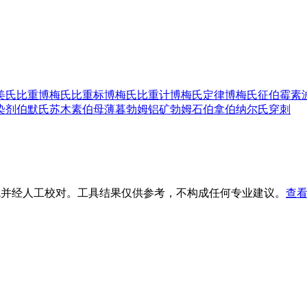
美氏比重
博梅氏比重标
博梅氏比重计
博梅氏定律
博梅氏征
伯霉素
染剂
伯默氏苏木素
伯母
薄暮
勃姆铝矿
勃姆石
伯拿
伯纳尔氏穿刺
生成并经人工校对。工具结果仅供参考，不构成任何专业建议。
查看