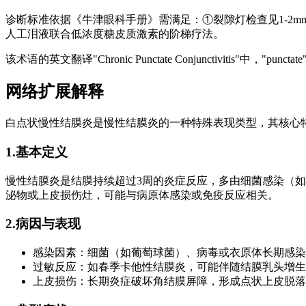
诊断标准依据《牛津眼科手册》需满足：①裂隙灯检查见1-2
人工泪液联合低浓度糖皮质激素的阶梯疗法。
该术语的英文翻译"Chronic Punctate Conjunctiviti
网络扩展解释
白点状慢性结膜炎是慢性结膜炎的一种特殊表现类型，其核心
1.基本定义
慢性结膜炎是结膜持续超过3周的炎症反应，多由细菌感染（如
泌物或上皮损伤灶，可能与病原体感染或免疫反应相关。
2.病因与表现
感染因素：细菌（如葡萄球菌）、病毒或衣原体长期感染
过敏反应：如春季卡他性结膜炎，可能伴随结膜乳头增生
上皮损伤：长期炎症破坏角结膜屏障，形成点状上皮脱落