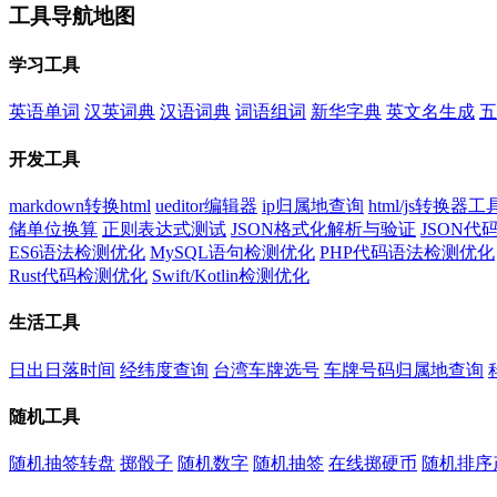
工具导航地图
学习工具
英语单词
汉英词典
汉语词典
词语组词
新华字典
英文名生成
五
开发工具
markdown转换html
ueditor编辑器
ip归属地查询
html/js转换器工
储单位换算
正则表达式测试
JSON格式化解析与验证
JSON
ES6语法检测优化
MySQL语句检测优化
PHP代码语法检测优化
Rust代码检测优化
Swift/Kotlin检测优化
生活工具
日出日落时间
经纬度查询
台湾车牌选号
车牌号码归属地查询
随机工具
随机抽签转盘
掷骰子
随机数字
随机抽签
在线掷硬币
随机排序