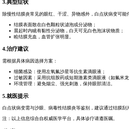
3.典型症状
除慢性结膜炎常见的眼红、干涩、异物感外，白点状病变可能
结膜表面散在白色颗粒状滤泡或分泌物；
晨起时内眦有黏性分泌物，白天可见白色泡沫状物质；
睑结膜充血，血管扩张明显。
4.治疗建议
需根据具体病因选择方案：
细菌感染：使用左氧氟沙星等抗生素滴眼液；
过敏因素：采用抗组胺药或短期激素类滴眼液（如氟米龙
环境管理：避免烟尘、强光刺激，保持眼部清洁。
5.就医提示
白点状病变需与沙眼、病毒性结膜炎等鉴别，建议通过结膜刮
注：以上信息综合自权威医学平台，具体诊疗请遵医嘱。