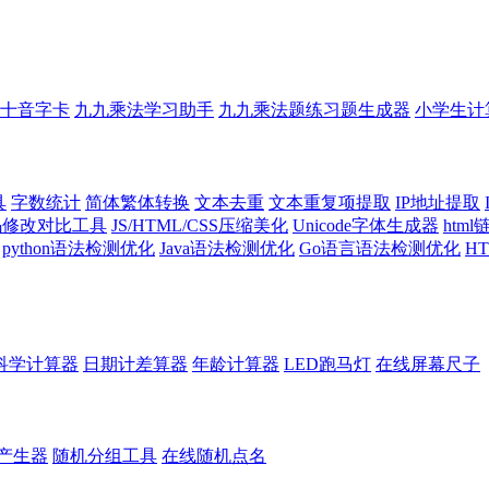
十音字卡
九九乘法学习助手
九九乘法题练习题生成器
小学生计
具
字数统计
简体繁体转换
文本去重
文本重复项提取
IP地址提取
代码修改对比工具
JS/HTML/CSS压缩美化
Unicode字体生成器
htm
python语法检测优化
Java语法检测优化
Go语言语法检测优化
H
科学计算器
日期计差算器
年龄计算器
LED跑马灯
在线屏幕尺子
产生器
随机分组工具
在线随机点名