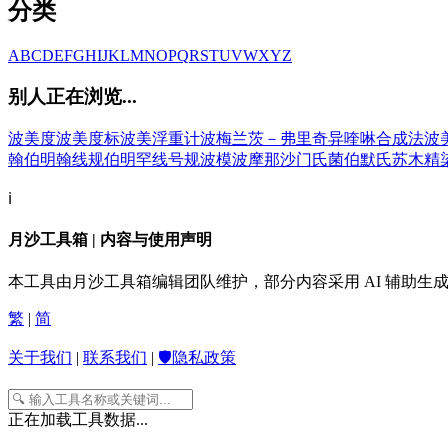
分类
A
B
C
D
E
F
G
H
I
J
K
L
M
N
O
P
Q
R
S
T
U
V
W
X
Y
Z
别人正在浏览...
波美度
波美度标
波美浮重计
波梅兰茨－弗里奇异喹啉合成法
波
翰
伯明翰线规
伯明罕线号规
波模
波摩那沙门氏菌
伯默氏苏木精
ℹ️
月沙工具箱 | 内容与使用声明
本工具由月沙工具箱编辑团队维护，部分内容采用 AI 辅助
繁
|
简
关于我们
|
联系我们
|
🛡️隐私政策
正在加载工具数据...