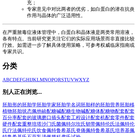
充；
专家意见中对比两者的优劣，如白蛋白的潜在抗炎
作用与晶体的广泛适用性。
在严重脓毒症液体管理中，白蛋白和晶体液是两类常用溶液，
各有特点。当前研究更关注它们的实际应用场景而非直接比较
疗效。如需进一步了解具体使用策略，可参考权威临床指南或
专家共识。
分类
A
B
C
D
E
F
G
H
I
J
K
L
M
N
O
P
Q
R
S
T
U
V
W
X
Y
Z
别人正在浏览...
胚胎形的
胚胎学
胚胎学家
胚胎学名词
胚胎样的
胚胎营养
胚胎移
植物
胚胎状态
佩他硷
配糖碱
配糖生物碱
配糖体
配糖物
配套
配套
百分率
配套的玻璃磨口插头
配套工程设计
配套机
配套零件
配套
硬件
配套重整
培塔沙门氏菌
佩特尔坎氏韧带
佩特伦氏法
佩特伦
氏疗法
佩特伦氏饮食
佩特鲁希基氏脊痛
佩特鲁希基氏培养基
佩
特鲁希基氏石蕊乳清
佩滕科弗氏试验