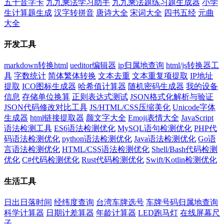
五十音字卡
九九乘法学习助手
九九乘法题练习题生成器
小学
生计算题生成
汉字转拼音
唐诗大全
宋词大全
四书五经
元曲
大全
开发工具
markdown转换html
ueditor编辑器
ip归属地查询
html/js转换器工
具
字数统计
简体繁体转换
文本去重
文本重复项提取
IP地址
提取
ICO图标生成器
哈希值计算器
随机密码生成器
我的设备
信息
存储单位换算
正则表达式测试
JSON格式化解析与验证
JSON代码修改对比工具
JS/HTML/CSS压缩美化
Unicode字体
生成器
html链接提取器
颜文字大全
Emoji表情大全
JavaScript
语法检测工具
ES6语法检测优化
MySQL语句检测优化
PHP代
码语法检测优化
python语法检测优化
Java语法检测优化
Go语
言语法检测优化
HTML/CSS语法检测优化
Shell/Bash代码检测
优化
C#代码检测优化
Rust代码检测优化
Swift/Kotlin检测优化
生活工具
日出日落时间
经纬度查询
台湾车牌选号
车牌号码归属地查询
科学计算器
日期计差算器
年龄计算器
LED跑马灯
在线屏幕尺
子