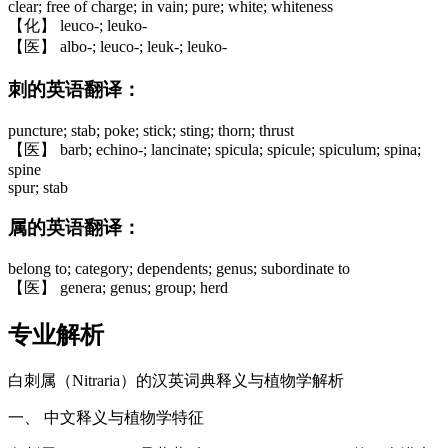
clear; free of charge; in vain; pure; white; whiteness
【化】 leuco-; leuko-
【医】 albo-; leuco-; leuk-; leuko-
刺的英语翻译：
puncture; stab; poke; stick; sting; thorn; thrust
【医】 barb; echino-; lancinate; spicula; spicule; spiculum; spina;
spine
spur; stab
属的英语翻译：
belong to; category; dependents; genus; subordinate to
【医】 genera; genus; group; herd
专业解析
白刺属（Nitraria）的汉英词典释义与植物学解析
一、 中文释义与植物学特征