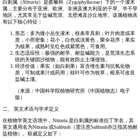
白刺属（
Nitraria
）是蒺藜科（Zygophyllaceae）下的一个灌木
属，主要分布于亚洲、欧洲、非洲及澳大利亚的干旱、半干旱
地区，尤其常见于盐碱荒漠、戈壁滩及沙丘地带。该属植物具
有以下核心特征：
形态：多为矮小丛生灌木，枝条常具刺；叶片肉质或革
质，小而密集；花小，白色或淡黄色，聚伞花序；果实
为核果，成熟时呈红色或紫黑色，可食用。
生态适应性：极强的耐旱、耐盐碱能力，是荒漠生态系
统的关键固沙植物，能有效防止土壤侵蚀。
经济价值：果实（如白刺果）富含维生素与抗氧化物
质，可制成果汁或药用；枝叶可作为牧草，根系可改良
盐碱土壤。
（来源：中国科学院植物研究所《中国植物志》电子
版）
二、 英文术语与学术定义
在植物学英文语境中，Nitraria 是白刺属的标准拉丁学名，其
英文通用名为Nitraria 或Saltbush（需注意Saltbush亦泛指其他耐
盐植物）。权威定义如下：