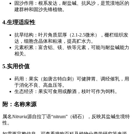
固沙作用：根系发达，耐盐碱、抗风沙，是荒漠地区的
建群种和固沙先锋植物。
4.生理适应性
抗旱结构：叶片角质层厚（2.1-2.5微米），栅栏组织发
达，细胞含晶体和粘液，提高贮水力。
元素积累：富含铝、镁、铁等元素，可能与耐盐碱能力
相关。
5.实用价值
药用：果实（如唐古特白刺）可健脾胃、调经催乳，用
于消化不良、高血压等。
生态经济：果实可食用或酿酒，枝叶可作为饲料。
附：名称来源
属名
Nitraria
源自拉丁语“nitrum”（硝石），反映其盐碱生境特
性。
如需更完整信息，可查看搜狗百科及植物分类学研究等来源。