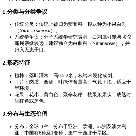
1.分类与分类争议
传统分类：传统上被归为蒺藜科，模式种为小果白刺
（
Nitraria sibirica
）。
系统学争议：分子系统学研究表明，白刺属可能与骆驼
蓬属亲缘较远，建议独立为白刺科（Nitrariaceae），并
归入无患子目。
2.形态特征
植株：落叶灌木，高0.5-2米，枝端常硬化成刺。
叶片：肉质、全缘，叶绿体含量高，气孔下陷，适应干
旱环境。
花果：花小，黄白色，聚伞花序；核果浆果状，成熟时
呈红色或黑色。
3.分布与生态价值
分布：全球11种，分布于亚洲、欧洲、非洲及澳大利
亚；中国有6种及1变种，集中于西北干旱区。