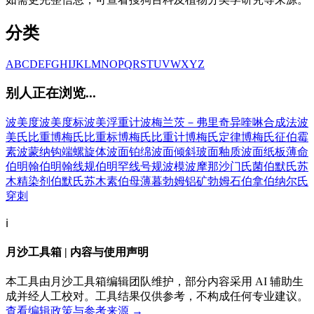
分类
A
B
C
D
E
F
G
H
I
J
K
L
M
N
O
P
Q
R
S
T
U
V
W
X
Y
Z
别人正在浏览...
波美度
波美度标
波美浮重计
波梅兰茨－弗里奇异喹啉合成法
波
美氏比重
博梅氏比重标
博梅氏比重计
博梅氏定律
博梅氏征
伯霉
素
波蒙纳钩端螺旋体
波面
铂绵
波面倾斜
玻面釉质
波面纸板
薄命
伯明翰
伯明翰线规
伯明罕线号规
波模
波摩那沙门氏菌
伯默氏苏
木精染剂
伯默氏苏木素
伯母
薄暮
勃姆铝矿
勃姆石
伯拿
伯纳尔氏
穿刺
ℹ️
月沙工具箱 | 内容与使用声明
本工具由月沙工具箱编辑团队维护，部分内容采用 AI 辅助生
成并经人工校对。工具结果仅供参考，不构成任何专业建议。
查看编辑政策与参考来源 →