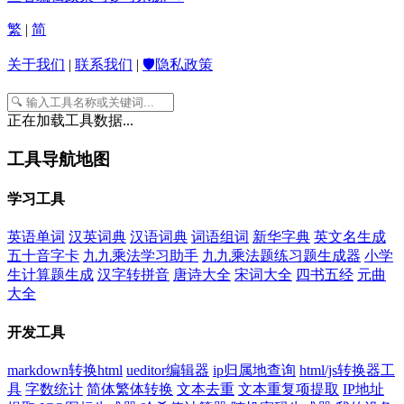
繁
|
简
关于我们
|
联系我们
|
🛡️隐私政策
正在加载工具数据...
工具导航地图
学习工具
英语单词
汉英词典
汉语词典
词语组词
新华字典
英文名生成
五十音字卡
九九乘法学习助手
九九乘法题练习题生成器
小学
生计算题生成
汉字转拼音
唐诗大全
宋词大全
四书五经
元曲
大全
开发工具
markdown转换html
ueditor编辑器
ip归属地查询
html/js转换器工
具
字数统计
简体繁体转换
文本去重
文本重复项提取
IP地址