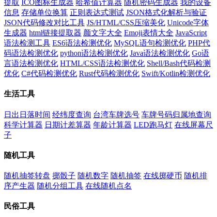
提取
ICO图标生成器
哈希值计算器
随机密码生成器
我的设备
信息
存储单位换算
正则表达式测试
JSON格式化解析与验证
JSON代码修改对比工具
JS/HTML/CSS压缩美化
Unicode字体
生成器
html链接提取器
颜文字大全
Emoji表情大全
JavaScript
语法检测工具
ES6语法检测优化
MySQL语句检测优化
PHP代
码语法检测优化
python语法检测优化
Java语法检测优化
Go语
言语法检测优化
HTML/CSS语法检测优化
Shell/Bash代码检测
优化
C#代码检测优化
Rust代码检测优化
Swift/Kotlin检测优化
生活工具
日出日落时间
经纬度查询
台湾车牌选号
车牌号码归属地查询
科学计算器
日期计差算器
年龄计算器
LED跑马灯
在线屏幕尺
子
随机工具
随机抽签转盘
掷骰子
随机数字
随机抽签
在线掷硬币
随机排
序产生器
随机分组工具
在线随机点名
民俗工具