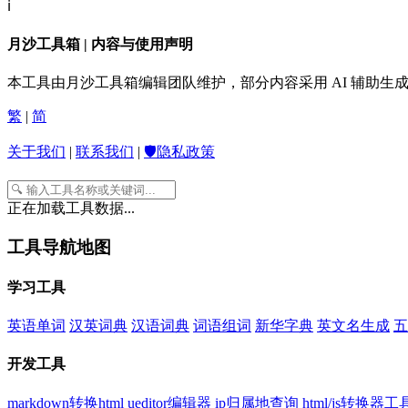
ℹ️
月沙工具箱 | 内容与使用声明
本工具由月沙工具箱编辑团队维护，部分内容采用 AI 辅助
繁
|
简
关于我们
|
联系我们
|
🛡️隐私政策
正在加载工具数据...
工具导航地图
学习工具
英语单词
汉英词典
汉语词典
词语组词
新华字典
英文名生成
五
开发工具
markdown转换html
ueditor编辑器
ip归属地查询
html/js转换器工