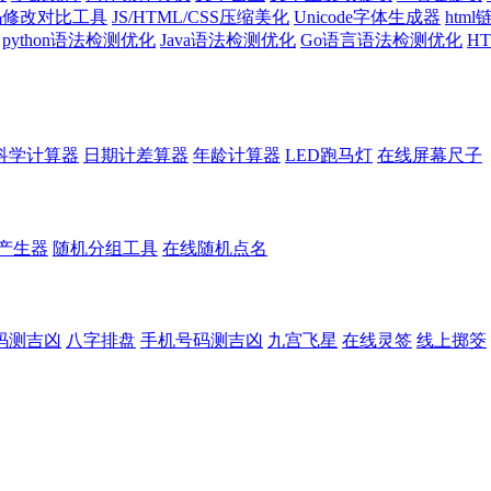
代码修改对比工具
JS/HTML/CSS压缩美化
Unicode字体生成器
htm
python语法检测优化
Java语法检测优化
Go语言语法检测优化
H
科学计算器
日期计差算器
年龄计算器
LED跑马灯
在线屏幕尺子
产生器
随机分组工具
在线随机点名
码测吉凶
八字排盘
手机号码测吉凶
九宫飞星
在线灵签
线上掷筊