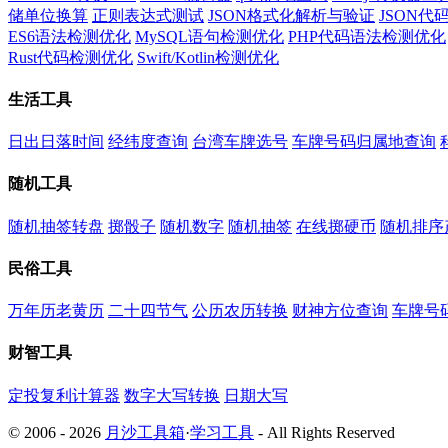
储单位换算
正则表达式测试
JSON格式化解析与验证
JSON
ES6语法检测优化
MySQL语句检测优化
PHP代码语法检测优化
Rust代码检测优化
Swift/Kotlin检测优化
生活工具
日出日落时间
经纬度查询
台湾车牌选号
车牌号码归属地查询
随机工具
随机抽签转盘
掷骰子
随机数字
随机抽签
在线掷硬币
随机排序
民俗工具
万年历老黄历
二十四节气
公历农历转换
财神方位查询
车牌号
财智工具
定投复利计算器
数字大写转换
日期大写
© 2006 - 2026
月沙工具箱
·
学习工具
- All Rights Reserved