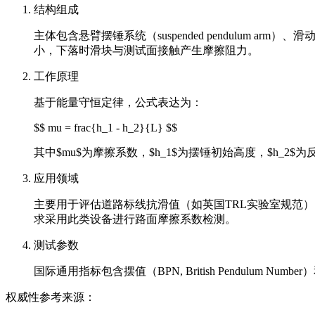
结构组成
主体包含悬臂摆锤系统（suspended pendulum arm）、滑动橡
小，下落时滑块与测试面接触产生摩擦阻力。
工作原理
基于能量守恒定律，公式表达为：
$$ mu = frac{h_1 - h_2}{L} $$
其中$mu$为摩擦系数，$h_1$为摆锤初始高度，$h_2$
应用领域
主要用于评估道路标线抗滑值（如英国TRL实验室规范）
求采用此类设备进行路面摩擦系数检测。
测试参数
国际通用指标包含摆值（BPN, British Pendulum 
权威性参考来源：