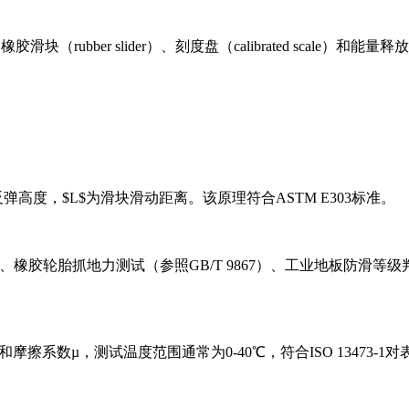
胶滑块（rubber slider）、刻度盘（calibrated scale）和能量释
为反弹高度，$L$为滑块滑动距离。该原理符合ASTM E303标准。
、橡胶轮胎抓地力测试（参照GB/T 9867）、工业地板防滑
Number）和摩擦系数µ，测试温度范围通常为0-40℃，符合ISO 13