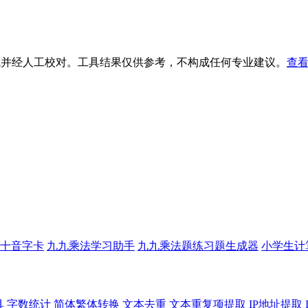
生成并经人工校对。工具结果仅供参考，不构成任何专业建议。
查看
十音字卡
九九乘法学习助手
九九乘法题练习题生成器
小学生计
具
字数统计
简体繁体转换
文本去重
文本重复项提取
IP地址提取