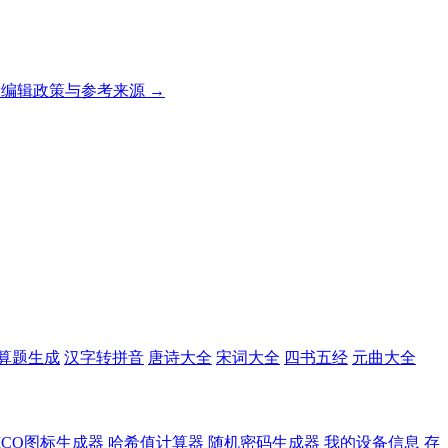
编辑政策与参考来源 →
算题生成
汉字转拼音
唐诗大全
宋词大全
四书五经
元曲大全
ICO图标生成器
哈希值计算器
随机密码生成器
我的设备信息
存