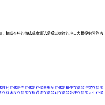
如，植绒布料的植绒强度测试需通过摆锤的冲击力模拟实际剥离
储排列
存储培养
存储器
存储器编址
存储器操作
存储器冲突
存储器
器存取速度
存储器存取通道
存储器到存储器处理
存储器大小
存储