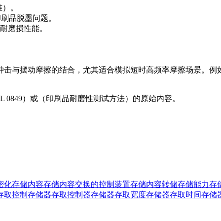
准）。
印刷品脱墨问题。
耐磨损性能。
冲击与摆动摩擦的结合，尤其适合模拟短时高频率摩擦场景。例
L 0849）或（印刷品耐磨性测试方法）的原始内容。
密化
存储内容
存储内容交换的控制装置
存储内容转储
存储能力
存
存取控制
存储器存取控制器
存储器存取宽度
存储器存取时间
存储