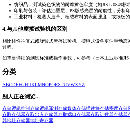
纺织品：测试染色织物的耐摩擦色牢度（如JIS L 0849标
印刷与包装：评估油墨层、PS版感光层的耐磨性，分析
工业材料：检测人造革、植绒布料的表面强度，或纸板的
4.与其他摩擦试验机的区别
相比线性往复式或旋转式摩擦试验机，摆锤式设备更注重动态
过程。
如需更详细的测试标准或操作参数，可参考（日本工业标准JIS 
分类
A
B
C
D
E
F
G
H
I
J
K
L
M
N
O
P
Q
R
S
T
U
V
W
X
Y
Z
别人正在浏览...
存储逻辑控制
存储逻辑遥测
存储媒体
存储描述符
存储密度
存储
存取
存储器存取出入
存储器存取端口
存储器存取计数器
存储器
器地址
存储器地址寄存器