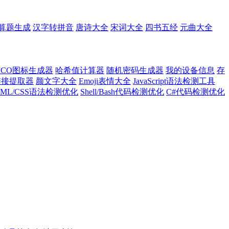
算题生成
汉字转拼音
唐诗大全
宋词大全
四书五经
元曲大全
ICO图标生成器
哈希值计算器
随机密码生成器
我的设备信息
存
l链接提取器
颜文字大全
Emoji表情大全
JavaScript语法检测工具
TML/CSS语法检测优化
Shell/Bash代码检测优化
C#代码检测优化