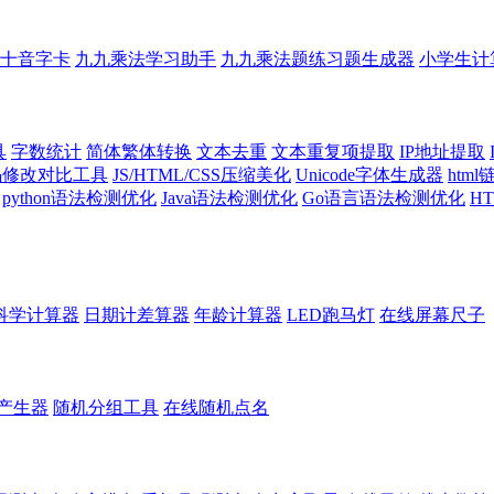
十音字卡
九九乘法学习助手
九九乘法题练习题生成器
小学生计
具
字数统计
简体繁体转换
文本去重
文本重复项提取
IP地址提取
代码修改对比工具
JS/HTML/CSS压缩美化
Unicode字体生成器
htm
python语法检测优化
Java语法检测优化
Go语言语法检测优化
H
科学计算器
日期计差算器
年龄计算器
LED跑马灯
在线屏幕尺子
产生器
随机分组工具
在线随机点名