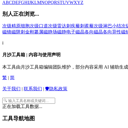
A
B
C
D
E
F
G
H
I
J
K
L
M
N
O
P
Q
R
S
T
U
V
W
X
Y
Z
别人正在浏览...
次级精原细胞
次级口道
次级雷达
刺疾藜
刺蒺藜
次级淋巴小结
次
磁镜
磁阱
刺金刚纂属
磁静场
磁静电子
磁晶各向
磁晶各向异性
磁
ℹ️
月沙工具箱 | 内容与使用声明
本工具由月沙工具箱编辑团队维护，部分内容采用 AI 辅助
繁
|
简
关于我们
|
联系我们
|
🛡️隐私政策
正在加载工具数据...
工具导航地图