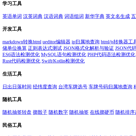
学习工具
英语单词
汉英词典
汉语词典
词语组词
新华字典
英文名生成
五
开发工具
markdown转换html
ueditor编辑器
ip归属地查询
html/js转换器工
储单位换算
正则表达式测试
JSON格式化解析与验证
JSON
ES6语法检测优化
MySQL语句检测优化
PHP代码语法检测优化
Rust代码检测优化
Swift/Kotlin检测优化
生活工具
日出日落时间
经纬度查询
台湾车牌选号
车牌号码归属地查询
随机工具
随机抽签转盘
掷骰子
随机数字
随机抽签
在线掷硬币
随机排序
民俗工具