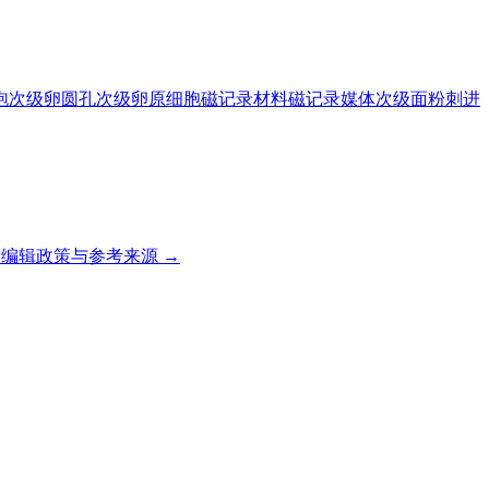
泡
次级卵圆孔
次级卵原细胞
磁记录材料
磁记录媒体
次级面粉
刺进
编辑政策与参考来源 →