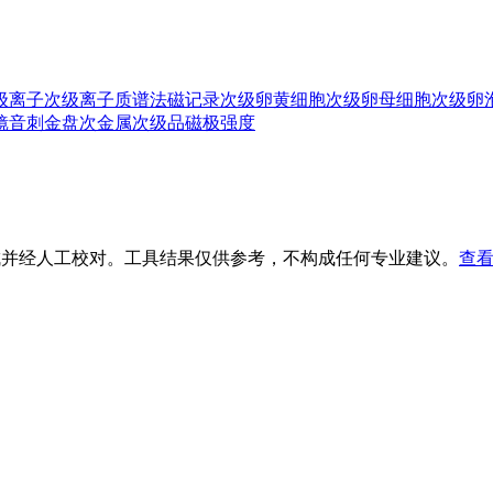
级离子
次级离子质谱法
磁记录
次级卵黄细胞
次级卵母细胞
次级卵
镜音
刺金盘
次金属
次级品
磁极强度
生成并经人工校对。工具结果仅供参考，不构成任何专业建议。
查看