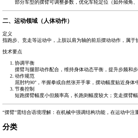
部分车型的摆臂可调整参数，优化车轮定位（如外倾角、
二、运动领域（人体动作）
定义
指跑步、竞走等运动中，上肢以肩为轴的前后摆动动作，属于
技术要点
协调平衡
摆臂与腿部动作配合，维持身体动态平衡，提升步频和步
动作规范
屈肘约90°，半握拳或自然张开手掌，摆动幅度贴近身体
节奏控制
短跑摆臂幅度小但频率高，长跑则幅度较大；竞走摆臂幅
“摆臂”需结合语境理解：在机械中强调结构功能，在运动中
分类