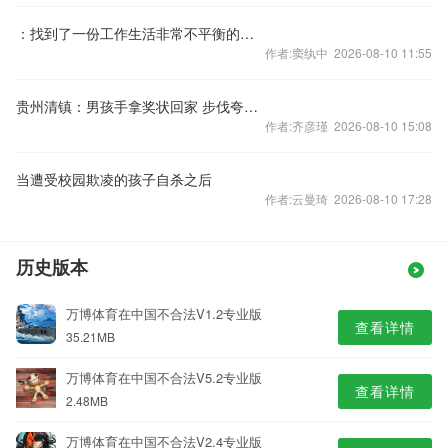
：找到了一份工作生活非常不平衡的工作 ：什么工作？ ：没有工作 ——
作者:窦纨中 2026-08-10 11:55
贵州清镇：男孩手拿奖状回家 步伐夸张萌翻网友
作者:齐彦瑾 2026-08-10 15:08
当遭受校园欺凌的孩子自杀之后
作者:云曼琦 2026-08-10 17:28
历史版本
万博体育在中国不合法V1.2专业版
查看详情
35.21MB
万博体育在中国不合法V5.2专业版
查看详情
2.48MB
万博体育在中国不合法V2.4专业版