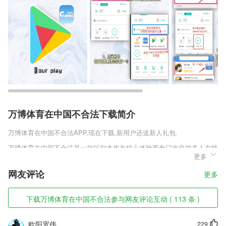
万博体育在中国不合法下载简介
万博体育在中国不合法
APP,现在下载,新用户还送新人礼包.
万博体育在中国不合法是一款以副本作为核心体验而专门改良的多人在线
更多
仙侠RPG游戏，这款游戏中，玩家所扮演的角色不在是拯救世界的重要
角色，只是一位在浩劫中挣扎的修仙者，看看他究竟怎样在世界沉浮的境
网友评论
更多
遇中展露头角，上线就送豪华大礼，快来下载体验崭新的仙侠。
万博体育在中国不合法软件特色
下载万博体育在中国不合法参与网友评论互动 ( 113 条 )
1,所有单词都科学分组，比如：人体、蔬菜、水果、交通等。
欧阳宽伟
229