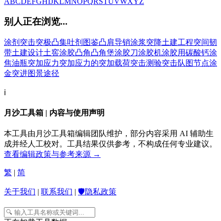
A
B
C
D
E
F
G
H
I
J
K
L
M
N
O
P
Q
R
S
T
U
V
W
X
Y
Z
别人正在浏览...
涂剂
突击
突极
凸集
吐剂
图鉴
凸肩导销
涂浆
突降
土建工程
突间韧
带
土建设计
土窖
涂胶
凸角
凸角堡
涂胶刀
涂胶机
涂胶用碳酸钙
涂
焦油瓶
突加应力
突加应力的
突加载荷
突击测验
突击队
图节点
涂
金
突进
图景
途径
ℹ️
月沙工具箱 | 内容与使用声明
本工具由月沙工具箱编辑团队维护，部分内容采用 AI 辅助生
成并经人工校对。工具结果仅供参考，不构成任何专业建议。
查看编辑政策与参考来源 →
繁
|
简
关于我们
|
联系我们
|
🛡️隐私政策