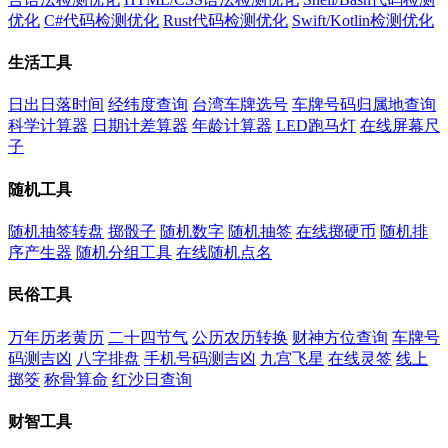
优化
C#代码检测优化
Rust代码检测优化
Swift/Kotlin检测优化
生活工具
日出日落时间
经纬度查询
台湾车牌选号
车牌号码归属地查询
科学计算器
日期计差算器
年龄计算器
LED跑马灯
在线屏幕尺
子
随机工具
随机抽签转盘
掷骰子
随机数字
随机抽签
在线掷硬币
随机排
序产生器
随机分组工具
在线随机点名
民俗工具
万年历老黄历
二十四节气
公历农历转换
财神方位查询
车牌号
码测吉凶
八字排盘
手机号码测吉凶
九宫飞星
在线灵签
线上
掷筊
称骨算命
红沙日查询
财智工具