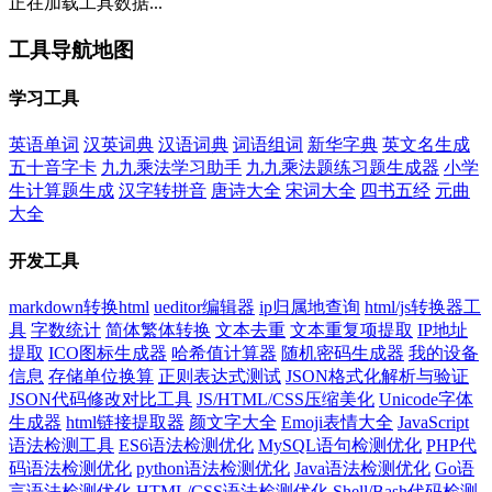
正在加载工具数据...
工具导航地图
学习工具
英语单词
汉英词典
汉语词典
词语组词
新华字典
英文名生成
五十音字卡
九九乘法学习助手
九九乘法题练习题生成器
小学
生计算题生成
汉字转拼音
唐诗大全
宋词大全
四书五经
元曲
大全
开发工具
markdown转换html
ueditor编辑器
ip归属地查询
html/js转换器工
具
字数统计
简体繁体转换
文本去重
文本重复项提取
IP地址
提取
ICO图标生成器
哈希值计算器
随机密码生成器
我的设备
信息
存储单位换算
正则表达式测试
JSON格式化解析与验证
JSON代码修改对比工具
JS/HTML/CSS压缩美化
Unicode字体
生成器
html链接提取器
颜文字大全
Emoji表情大全
JavaScript
语法检测工具
ES6语法检测优化
MySQL语句检测优化
PHP代
码语法检测优化
python语法检测优化
Java语法检测优化
Go语
言语法检测优化
HTML/CSS语法检测优化
Shell/Bash代码检测