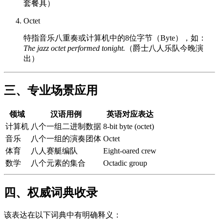
套餐具）
Octet
特指音乐八重奏或计算机中的8位字节（Byte），如：
The jazz octet performed tonight.
（爵士八人乐队今晚演
出）
三、专业场景应用
领域
汉语用例
英语对应表达
计算机
八个一组二进制数据
8-bit byte (octet)
音乐
八个一组的演奏团体
Octet
体育
八人赛艇编队
Eight-oared crew
数学
八个元素的集合
Octadic group
四、权威词典收录
该表达在以下词典中有明确释义：