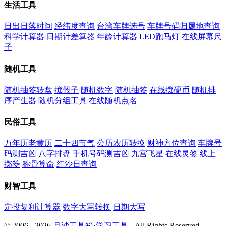
生活工具
日出日落时间
经纬度查询
台湾车牌选号
车牌号码归属地查询
科学计算器
日期计差算器
年龄计算器
LED跑马灯
在线屏幕尺
子
随机工具
随机抽签转盘
掷骰子
随机数字
随机抽签
在线掷硬币
随机排
序产生器
随机分组工具
在线随机点名
民俗工具
万年历老黄历
二十四节气
公历农历转换
财神方位查询
车牌号
码测吉凶
八字排盘
手机号码测吉凶
九宫飞星
在线灵签
线上
掷筊
称骨算命
红沙日查询
财智工具
定投复利计算器
数字大写转换
日期大写
© 2006 - 2026
月沙工具箱
·
学习工具
- All Rights Reserved