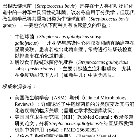
巴根氏链球菌（
Streptococcus bovis
）是存在于人类和动物消化
道中的一种革兰氏阳性链球菌。该名称曾用于分类学，但现代
微生物学已将其重新归类为牛链球菌群（
Streptococcus bovis
group），主要包含以下两种具有临床意义的亚型：
牛链球菌（
Streptococcus gallolyticus
subsp.
gallolyticus
）：此亚型与感染性心内膜炎和结直肠癌存在
显著关联。患者若检出此菌血症，常需进行结肠镜检查
以排查潜在消化道肿瘤。
解没食子酸链球菌停乳亚种（
Streptococcus gallolyticus
subsp.
pasteurianus
）：主要引起菌血症和脑膜炎，尤其
在免疫功能低下人群（如新生儿）中更为常见。
权威来源参考：
美国微生物学会（ASM）期刊《Clinical Microbiology
Reviews》：详细论述了牛链球菌群的分类演变及其与消
化道疾病的临床关联（需通过学术数据库访问）。
美国国立卫生研究院（NIH）PubMed Central：收录多篇
研究论文，分析
Streptococcus gallolyticus
在结直肠癌发病
机制中的作用（例如：PMID 25680382）。
《伯杰氏系统细菌学手册》（Bergey's Manual of