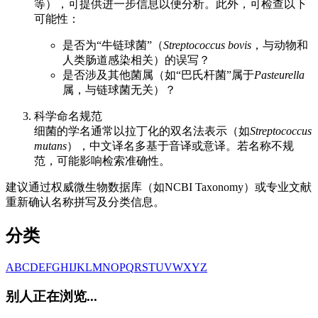
等），可提供进一步信息以便分析。此外，可检查以下
可能性：
是否为“牛链球菌”（
Streptococcus bovis
，与动物和
人类肠道感染相关）的误写？
是否涉及其他菌属（如“巴氏杆菌”属于
Pasteurella
属，与链球菌无关）？
科学命名规范
细菌的学名通常以拉丁化的双名法表示（如
Streptococcus
mutans
），中文译名多基于音译或意译。若名称不规
范，可能影响检索准确性。
建议通过权威微生物数据库（如NCBI Taxonomy）或专业文献
重新确认名称拼写及分类信息。
分类
A
B
C
D
E
F
G
H
I
J
K
L
M
N
O
P
Q
R
S
T
U
V
W
X
Y
Z
别人正在浏览...