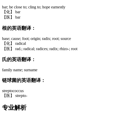
bar; be close to; cling to; hope earnestly
【化】 bar
【医】 bar
根的英语翻译：
base; cause; foot; origin; radix; root; source
【化】 radical
【医】 rad.; radical; radices; radix; rhizo-; root
氏的英语翻译：
family name; surname
链球菌的英语翻译：
streptococcus
【医】 strepto-
专业解析