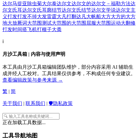
达尔马提亚除虫菊
大尔泰
达尔文
达尔文的
达尔文－福勒方法
达
尔文氏耳
达尔文氏耳廓结节
达尔文氏结节
达尔文学说
达尔文主
义
打发
打发不掉
大发雷霆
大凡
打翻
达凡
大帆船
大方
大方的
大方
地
大放厥词
大范围测试
大范围的
大范围屈服
大范围运动
大翻修
打发时间
搭飞机
打榧子
大粪
ℹ️
月沙工具箱 | 内容与使用声明
本工具由月沙工具箱编辑团队维护，部分内容采用 AI 辅助生
成并经人工校对。工具结果仅供参考，不构成任何专业建议。
查看编辑政策与参考来源 →
繁
|
简
关于我们
|
联系我们
|
🛡️隐私政策
正在加载工具数据...
工具导航地图