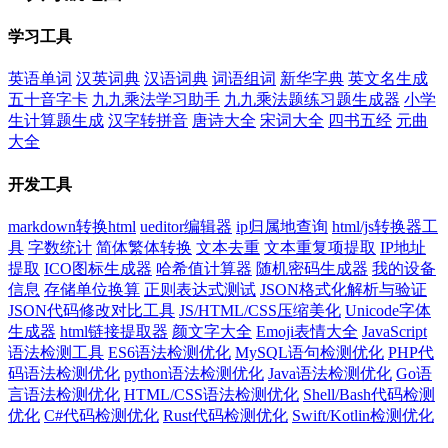
学习工具
英语单词
汉英词典
汉语词典
词语组词
新华字典
英文名生成
五十音字卡
九九乘法学习助手
九九乘法题练习题生成器
小学
生计算题生成
汉字转拼音
唐诗大全
宋词大全
四书五经
元曲
大全
开发工具
markdown转换html
ueditor编辑器
ip归属地查询
html/js转换器工
具
字数统计
简体繁体转换
文本去重
文本重复项提取
IP地址
提取
ICO图标生成器
哈希值计算器
随机密码生成器
我的设备
信息
存储单位换算
正则表达式测试
JSON格式化解析与验证
JSON代码修改对比工具
JS/HTML/CSS压缩美化
Unicode字体
生成器
html链接提取器
颜文字大全
Emoji表情大全
JavaScript
语法检测工具
ES6语法检测优化
MySQL语句检测优化
PHP代
码语法检测优化
python语法检测优化
Java语法检测优化
Go语
言语法检测优化
HTML/CSS语法检测优化
Shell/Bash代码检测
优化
C#代码检测优化
Rust代码检测优化
Swift/Kotlin检测优化