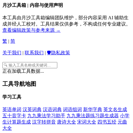
月沙工具箱 | 内容与使用声明
本工具由月沙工具箱编辑团队维护，部分内容采用 AI 辅助生
成并经人工校对。工具结果仅供参考，不构成任何专业建议。
查看编辑政策与参考来源 →
繁
|
简
关于我们
|
联系我们
|
🛡️隐私政策
正在加载工具数据...
工具导航地图
学习工具
英语单词
汉英词典
汉语词典
词语组词
新华字典
英文名生成
五十音字卡
九九乘法学习助手
九九乘法题练习题生成器
小学
生计算题生成
汉字转拼音
唐诗大全
宋词大全
四书五经
元曲
大全