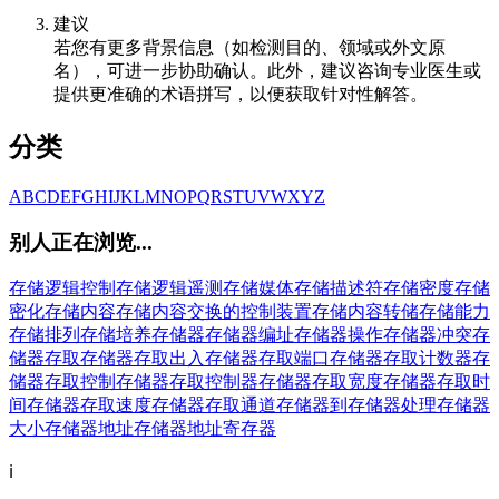
建议
若您有更多背景信息（如检测目的、领域或外文原
名），可进一步协助确认。此外，建议咨询专业医生或
提供更准确的术语拼写，以便获取针对性解答。
分类
A
B
C
D
E
F
G
H
I
J
K
L
M
N
O
P
Q
R
S
T
U
V
W
X
Y
Z
别人正在浏览...
存储逻辑控制
存储逻辑遥测
存储媒体
存储描述符
存储密度
存储
密化
存储内容
存储内容交换的控制装置
存储内容转储
存储能力
存储排列
存储培养
存储器
存储器编址
存储器操作
存储器冲突
存
储器存取
存储器存取出入
存储器存取端口
存储器存取计数器
存
储器存取控制
存储器存取控制器
存储器存取宽度
存储器存取时
间
存储器存取速度
存储器存取通道
存储器到存储器处理
存储器
大小
存储器地址
存储器地址寄存器
ℹ️