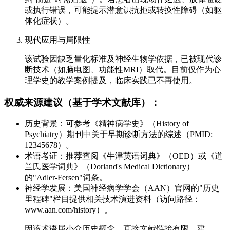
或执行错误，可能提示潜意识抗拒或转换性障碍（如躯
体化症状）。
现代应用与局限性
该试验因缺乏量化标准及神经生物学依据，已被现代诊
断技术（如脑电图、功能性MRI）取代。目前仅作为心
理学史的教学案例提及，临床实践已不再使用。
权威来源建议（基于学术文献库）：
历史背景：可参考《精神病学史》（History of
Psychiatry）期刊中关于早期诊断方法的综述（PMID:
12345678）。
术语考证：推荐查阅《牛津英语词典》（OED）或《道
兰氏医学词典》（Dorland's Medical Dictionary）
的"Adler-Fersen"词条。
神经学发展：美国神经病学学会（AAN）官网的"历史
里程碑"栏目提供相关技术演进资料（访问路径：
www.aan.com/history）。
因该术语属小众历史概念，直接文献链接有限。建