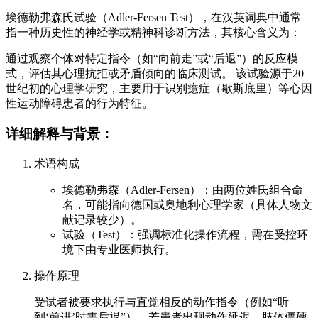
埃德勒弗森氏试验（Adler-Fersen Test），在汉英词典中通常
指一种历史性的神经学或精神科诊断方法，其核心含义为：
通过观察个体对特定指令（如“向前走”或“后退”）的反应模
式，评估其心理抗拒或矛盾倾向的临床测试。 该试验源于20
世纪初的心理学研究，主要用于识别癔症（歇斯底里）等心因
性运动障碍患者的行为特征。
详细解释与背景：
术语构成
埃德勒弗森（Adler-Fersen）：由两位姓氏组合命
名，可能指向德国或奥地利心理学家（具体人物文
献记录较少）。
试验（Test）：强调标准化操作流程，需在受控环
境下由专业医师执行。
操作原理
受试者被要求执行与直觉相反的动作指令（例如“听
到‘前进’时需后退”）。若患者出现动作延迟、肢体僵硬