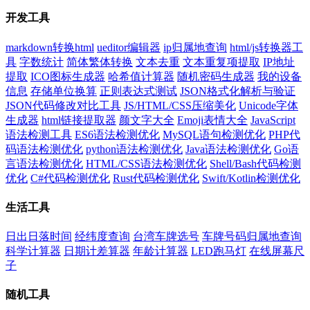
开发工具
markdown转换html
ueditor编辑器
ip归属地查询
html/js转换器工
具
字数统计
简体繁体转换
文本去重
文本重复项提取
IP地址
提取
ICO图标生成器
哈希值计算器
随机密码生成器
我的设备
信息
存储单位换算
正则表达式测试
JSON格式化解析与验证
JSON代码修改对比工具
JS/HTML/CSS压缩美化
Unicode字体
生成器
html链接提取器
颜文字大全
Emoji表情大全
JavaScript
语法检测工具
ES6语法检测优化
MySQL语句检测优化
PHP代
码语法检测优化
python语法检测优化
Java语法检测优化
Go语
言语法检测优化
HTML/CSS语法检测优化
Shell/Bash代码检测
优化
C#代码检测优化
Rust代码检测优化
Swift/Kotlin检测优化
生活工具
日出日落时间
经纬度查询
台湾车牌选号
车牌号码归属地查询
科学计算器
日期计差算器
年龄计算器
LED跑马灯
在线屏幕尺
子
随机工具