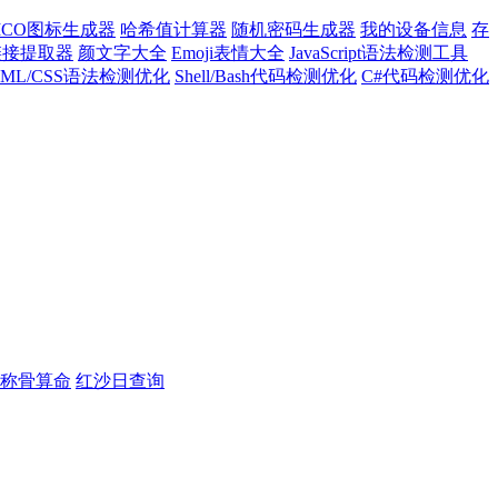
ICO图标生成器
哈希值计算器
随机密码生成器
我的设备信息
存
l链接提取器
颜文字大全
Emoji表情大全
JavaScript语法检测工具
TML/CSS语法检测优化
Shell/Bash代码检测优化
C#代码检测优化
称骨算命
红沙日查询