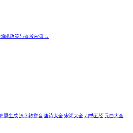
编辑政策与参考来源 →
算题生成
汉字转拼音
唐诗大全
宋词大全
四书五经
元曲大全