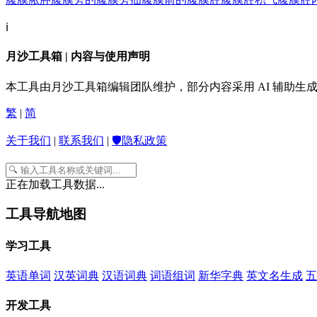
ℹ️
月沙工具箱 | 内容与使用声明
本工具由月沙工具箱编辑团队维护，部分内容采用 AI 辅助
繁
|
简
关于我们
|
联系我们
|
🛡️隐私政策
正在加载工具数据...
工具导航地图
学习工具
英语单词
汉英词典
汉语词典
词语组词
新华字典
英文名生成
五
开发工具