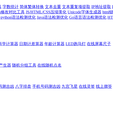
具
字数统计
简体繁体转换
文本去重
文本重复项提取
IP地址提取
代码修改对比工具
JS/HTML/CSS压缩美化
Unicode字体生成器
htm
python语法检测优化
Java语法检测优化
Go语言语法检测优化
H
科学计算器
日期计差算器
年龄计算器
LED跑马灯
在线屏幕尺子
产生器
随机分组工具
在线随机点名
码测吉凶
八字排盘
手机号码测吉凶
九宫飞星
在线灵签
线上掷筊