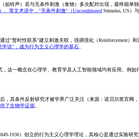
铃声）若与无条件刺激（食物）多次配对出现，最终能单独引发唾液
k.com/）。英文术语中，"无条件刺激"（Unconditioned
Stimulus, US
时性联系"建立刺激关联，强调强化（Reinforcement）和消退
"信号系统学说"，成为行为主义心理学的基石
。
义为自动化反应模式，这一概念在心理学、教育学及人工智能领域均有应
获奖后，其条件反射研究才被学界广泛关注（来源：诺贝尔奖官网，
供了生物学证据
。
ov，1849-1936）创立的行为主义心理学理论，其核心是通过