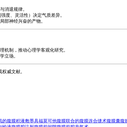
与消退规律。
制强度、灵活性）决定气质差异。
局部神经兴奋的产物。
理机制，推动心理学客观化研究。
学立场。
或权威文献。
肌的
腹膜积液
敷墨具
福莫可他
腹膜联合的
腹膜连合缝术
腹膜囊
腹
内输液
腹膜腔注射
腹膜前间隙
腹膜前腔充气术