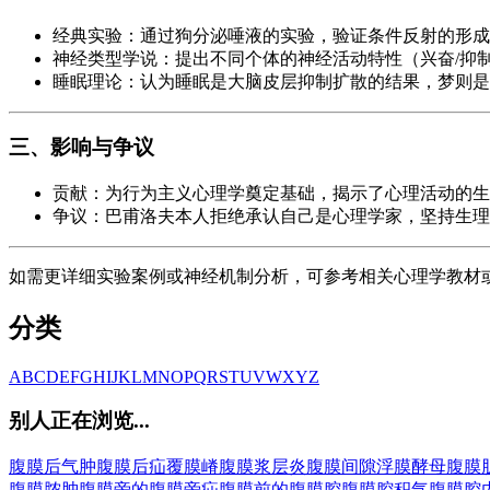
经典实验：通过狗分泌唾液的实验，验证条件反射的形成
神经类型学说：提出不同个体的神经活动特性（兴奋/抑
睡眠理论：认为睡眠是大脑皮层抑制扩散的结果，梦则是
三、影响与争议
贡献：为行为主义心理学奠定基础，揭示了心理活动的生
争议：巴甫洛夫本人拒绝承认自己是心理学家，坚持生理
如需更详细实验案例或神经机制分析，可参考相关心理学教材
分类
A
B
C
D
E
F
G
H
I
J
K
L
M
N
O
P
Q
R
S
T
U
V
W
X
Y
Z
别人正在浏览...
腹膜后气肿
腹膜后疝
覆膜嵴
腹膜浆层炎
腹膜间隙
浮膜酵母
腹膜
腹膜脓肿
腹膜旁的
腹膜旁疝
腹膜前的
腹膜腔
腹膜腔积气
腹膜腔