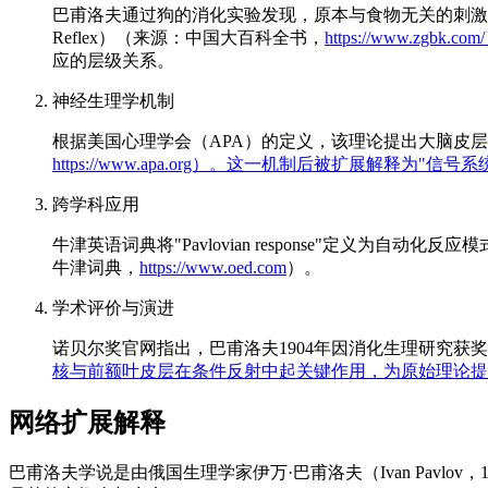
巴甫洛夫通过狗的消化实验发现，原本与食物无关的刺激（如
Reflex）（来源：中国大百科全书，
https://www.zgb
应的层级关系。
神经生理学机制
根据美国心理学会（APA）的定义，该理论提出大脑皮层通过"暂
https://www.apa.org）。这一机制后被扩展解释为
跨学科应用
牛津英语词典将"Pavlovian response"定
牛津词典，
https://www.oed.com
）。
学术评价与演进
诺贝尔奖官网指出，巴甫洛夫1904年因消化生理研究
核与前额叶皮层在条件反射中起关键作用，为原始理论提
网络扩展解释
巴甫洛夫学说是由俄国生理学家伊万·巴甫洛夫（Ivan Pavl