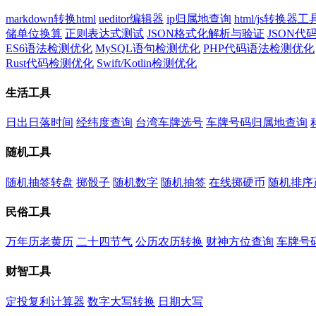
markdown转换html
ueditor编辑器
ip归属地查询
html/js转换器工
储单位换算
正则表达式测试
JSON格式化解析与验证
JSON
ES6语法检测优化
MySQL语句检测优化
PHP代码语法检测优化
Rust代码检测优化
Swift/Kotlin检测优化
生活工具
日出日落时间
经纬度查询
台湾车牌选号
车牌号码归属地查询
随机工具
随机抽签转盘
掷骰子
随机数字
随机抽签
在线掷硬币
随机排序
民俗工具
万年历老黄历
二十四节气
公历农历转换
财神方位查询
车牌号
财智工具
定投复利计算器
数字大写转换
日期大写