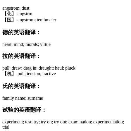
angstrom; dust
【化】 angstrm
【医】 angstrom; tenthmeter
德的英语翻译：
heart; mind; morals; virtue
拉的英语翻译：
pull; draw; drag in; draught; haul; pluck
【机】 pull; tension; tractive
氏的英语翻译：
family name; surname
试验的英语翻译：
experiment; test; try; try on; try out; examination; experimentation;
trial