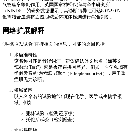
气管痉挛等副作用。英国国家神经疾病与卒中研究所
（NINDS）的研究数据显示，其诊断特异性可达80%-90%，
但需结合血清抗乙酰胆碱受体抗体检测进行综合判断。
网络扩展解释
“埃德拉氏试验”直接相关的信息，可能的原因包括：
术语准确性
该名称可能是音译词汇，建议确认外文原名（如英文
“Eder’s Test”）或是否存在拼写差异。例如，医学领域有
类似发音的“埃德氏试验”（Edrophonium test），用于重
症肌无力诊断。
领域范围
以人名命名的试验通常出现在化学、医学或生物学领
域。例如：
斐林试验（检测还原糖）
托伦斯试验（检测醛基）
文献局限性