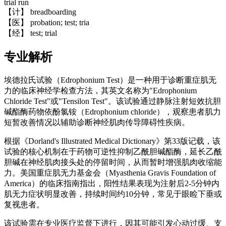
trial run
【计】 breadboarding
【医】 probation; test; tria
【经】 test; trial
专业解析
埃德拉氏试验（Edrophonium Test）是一种用于诊断重症肌无
力的临床神经学检查方法，其英文名称为"Edrophonium
Chloride Test"或"Tensilon Test"。该试验通过静脉注射短效抗胆
碱酯酶药物依酚氯铵（Edrophonium chloride），观察患者肌力
短暂改善情况以辅助诊断神经肌肉传导障碍性疾病。
根据《Dorland's Illustrated Medical Dictionary》第33版记载，该
试验的核心机制在于药物可逆性抑制乙酰胆碱酯酶，延长乙酰
胆碱在神经肌肉接头处的停留时间，从而暂时增强肌肉收缩能
力。美国重症肌无力基金会（Myasthenia Gravis Foundation of
America）的临床指南指出，阳性结果表现为注射后2-5分钟内
肌无力症状明显改善，持续时间约10分钟，常见于眼睑下垂或
复视患者。
该试验需在专业医疗监督下进行，因其可能引发心动过缓、支