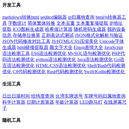
开发工具
markdown转换html
ueditor编辑器
ip归属地查询
html/js转换器工
具
字数统计
简体繁体转换
文本去重
文本重复项提取
IP地址
提取
ICO图标生成器
哈希值计算器
随机密码生成器
我的设备
信息
存储单位换算
正则表达式测试
JSON格式化解析与验证
JSON代码修改对比工具
JS/HTML/CSS压缩美化
Unicode字体
生成器
html链接提取器
颜文字大全
Emoji表情大全
JavaScript
语法检测工具
ES6语法检测优化
MySQL语句检测优化
PHP代
码语法检测优化
python语法检测优化
Java语法检测优化
Go语
言语法检测优化
HTML/CSS语法检测优化
Shell/Bash代码检测
优化
C#代码检测优化
Rust代码检测优化
Swift/Kotlin检测优化
生活工具
日出日落时间
经纬度查询
台湾车牌选号
车牌号码归属地查询
科学计算器
日期计差算器
年龄计算器
LED跑马灯
在线屏幕尺
子
随机工具