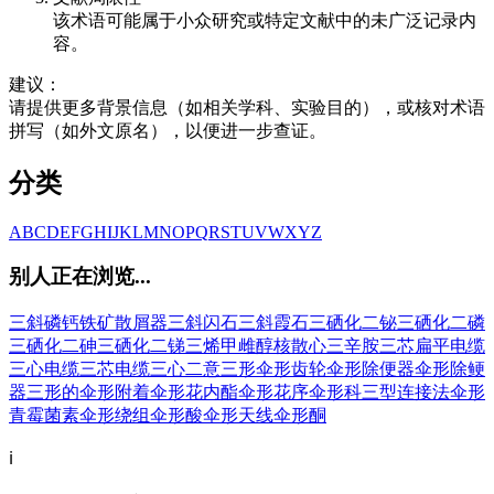
该术语可能属于小众研究或特定文献中的未广泛记录内
容。
建议：
请提供更多背景信息（如相关学科、实验目的），或核对术语
拼写（如外文原名），以便进一步查证。
分类
A
B
C
D
E
F
G
H
I
J
K
L
M
N
O
P
Q
R
S
T
U
V
W
X
Y
Z
别人正在浏览...
三斜磷钙铁矿
散屑器
三斜闪石
三斜霞石
三硒化二铋
三硒化二磷
三硒化二砷
三硒化二锑
三烯甲雌醇核
散心
三辛胺
三芯扁平电缆
三心电缆
三芯电缆
三心二意
三形
伞形齿轮
伞形除便器
伞形除鲠
器
三形的
伞形附着
伞形花内酯
伞形花序
伞形科
三型连接法
伞形
青霉菌素
伞形绕组
伞形酸
伞形天线
伞形酮
ℹ️