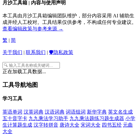
月沙工具箱 | 内容与使用声明
本工具由月沙工具箱编辑团队维护，部分内容采用 AI 辅助生
成并经人工校对。工具结果仅供参考，不构成任何专业建议。
查看编辑政策与参考来源 →
繁
|
简
关于我们
|
联系我们
|
🛡️隐私政策
正在加载工具数据...
工具导航地图
学习工具
英语单词
汉英词典
汉语词典
词语组词
新华字典
英文名生成
五十音字卡
九九乘法学习助手
九九乘法题练习题生成器
小学
生计算题生成
汉字转拼音
唐诗大全
宋词大全
四书五经
元曲
大全