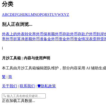
分类
A
B
C
D
E
F
G
H
I
J
K
L
M
N
O
P
Q
R
S
T
U
V
W
X
Y
Z
别人正在浏览...
外表上的
外表转化率
外币保有额
外币存款
外币存款户
外币到岸
率
外币折算净差额
外币准备金
外币资金
外币资金情况表
歪脖
歪
ℹ️
月沙工具箱 | 内容与使用声明
本工具由月沙工具箱编辑团队维护，部分内容采用 AI 辅助
繁
|
简
关于我们
|
联系我们
|
🛡️隐私政策
正在加载工具数据...