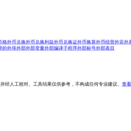
价格
外币兑换
外币兑换利益
外币兑换证
外币换算
外币经营
外宾
外
脖的
外埠
外部
外部变量
外部编译子程序
外部标号
外部表目
生成并经人工校对。工具结果仅供参考，不构成任何专业建议。
查看