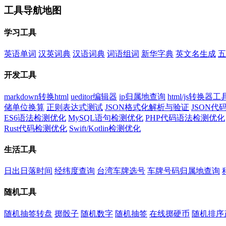
工具导航地图
学习工具
英语单词
汉英词典
汉语词典
词语组词
新华字典
英文名生成
五
开发工具
markdown转换html
ueditor编辑器
ip归属地查询
html/js转换器工
储单位换算
正则表达式测试
JSON格式化解析与验证
JSON
ES6语法检测优化
MySQL语句检测优化
PHP代码语法检测优化
Rust代码检测优化
Swift/Kotlin检测优化
生活工具
日出日落时间
经纬度查询
台湾车牌选号
车牌号码归属地查询
随机工具
随机抽签转盘
掷骰子
随机数字
随机抽签
在线掷硬币
随机排序