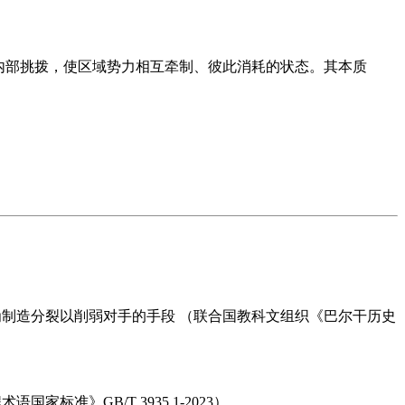
内部挑拨，使区域势力相互牵制、彼此消耗的状态。其本质
申为制造分裂以削弱对手的手段 （联合国教科文组织《巴尔干历史
准》GB/T 3935.1-2023）。