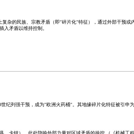
上复杂的民族、宗教矛盾（即"碎片化"特征），通过外部干预或
子"般插入矛盾以维持控制。
 及19世纪列强干预，成为"欧洲火药桶"。其地缘碎片化特征被引
卡钳），此处隐喻外部力量对区域矛盾的操控 （《机械工程术语国家标