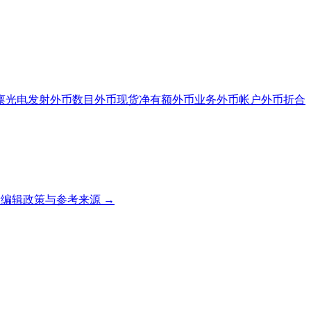
禀光电发射
外币数目
外币现货净有额
外币业务
外币帐户
外币折合
编辑政策与参考来源 →