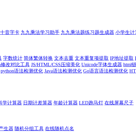
十音字卡
九九乘法学习助手
九九乘法题练习题生成器
小学生计
具
字数统计
简体繁体转换
文本去重
文本重复项提取
IP地址提取
代码修改对比工具
JS/HTML/CSS压缩美化
Unicode字体生成器
htm
python语法检测优化
Java语法检测优化
Go语言语法检测优化
H
科学计算器
日期计差算器
年龄计算器
LED跑马灯
在线屏幕尺子
产生器
随机分组工具
在线随机点名