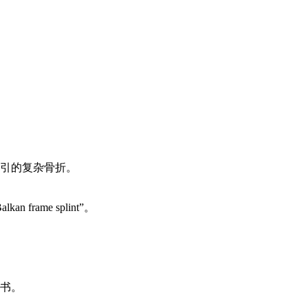
引的复杂骨折。
ame splint”。
书。