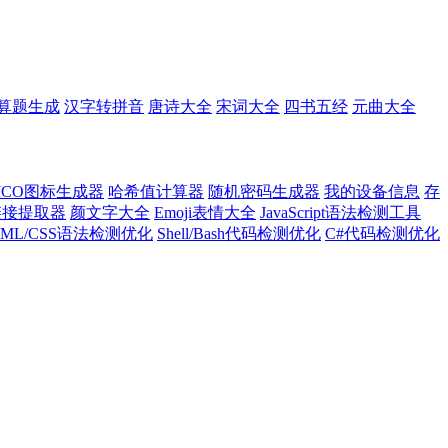
算题生成
汉字转拼音
唐诗大全
宋词大全
四书五经
元曲大全
ICO图标生成器
哈希值计算器
随机密码生成器
我的设备信息
存
l链接提取器
颜文字大全
Emoji表情大全
JavaScript语法检测工具
TML/CSS语法检测优化
Shell/Bash代码检测优化
C#代码检测优化