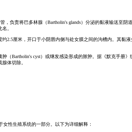
对腺体导管，负责将巴多林腺（Bartholin's glands）分泌
得此名。
约2.5厘米，开口于小阴唇内侧与处女膜之间的沟槽内。其黏
artholin's cyst）或继发感染形成的脓肿。据《默克手册
或腺体切除。
术语，属于女性生殖系统的一部分。以下为详细解释：