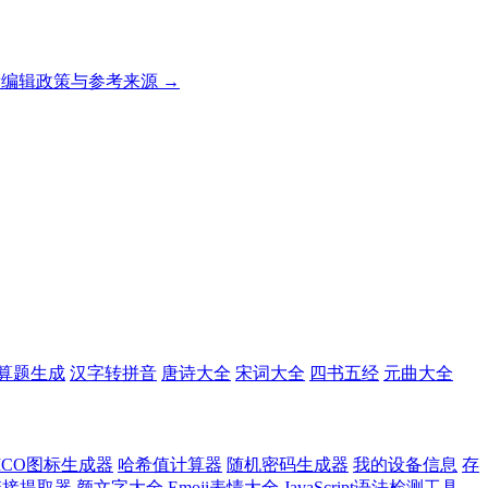
编辑政策与参考来源 →
算题生成
汉字转拼音
唐诗大全
宋词大全
四书五经
元曲大全
ICO图标生成器
哈希值计算器
随机密码生成器
我的设备信息
存
l链接提取器
颜文字大全
Emoji表情大全
JavaScript语法检测工具