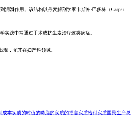
，起到润滑作用。该结构以丹麦解剖学家卡斯帕·巴多林（Caspar
学实践中常通过手术或抗生素治疗这类病症。
学教材中高频出现，尤其在妇产科领域。
制成本
实质的
时值的
噬脂的
实质的损害
实质给付
实质国民生产总