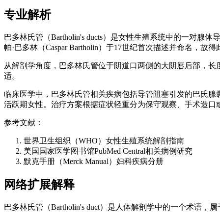
专业解析
巴多林氏管（Bartholin's ducts）是女性生殖系统中的一
帕·巴多林（Caspar Bartholin）于17世纪首次描述并命名，故
从解剖学角度，巴多林氏管位于阴道口两侧的大阴唇后部，长度
适。
临床医学中，巴多林氏管相关疾病包括导管阻塞引发的巴氏腺囊肿（B
活跃期女性。治疗方案根据症状轻重分为保守观察、手术造口
参考文献：
世界卫生组织（WHO）女性生殖系统解剖指南
美国国家医学图书馆PubMed Central相关病例研究
默克手册（Merck Manual）妇科疾病分册
网络扩展解释
巴多林氏管（Bartholin's duct）是人体解剖学中的一个