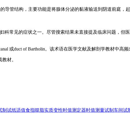
ds）与阴道口的导管结构，主要功能是将腺体分泌的黏液输送到阴道前庭
妇科常见的症状之一。尽管搜索结果未直接提及临床问题，但医
in's canal 或duct of Bartholin。该术语在医学文献及解剖
或教材。
试制
试纸
适值
食指
噬脂
实质变性
时值测定器
时值测量
试制车间
试