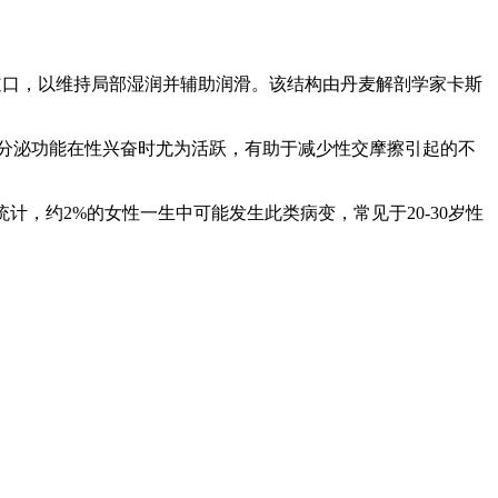
的黏液输送至阴道口，以维持局部湿润并辅助润滑。该结构由丹麦解剖学家卡斯
液分泌功能在性兴奋时尤为活跃，有助于减少性交摩擦引起的不
》统计，约2%的女性一生中可能发生此类病变，常见于20-30岁性