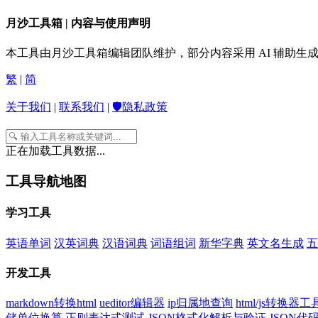
月沙工具箱 | 内容与使用声明
本工具由月沙工具箱编辑团队维护，部分内容采用 AI 辅助
繁
|
简
关于我们
|
联系我们
|
🛡️隐私政策
正在加载工具数据...
工具导航地图
学习工具
英语单词
汉英词典
汉语词典
词语组词
新华字典
英文名生成
五
开发工具
markdown转换html
ueditor编辑器
ip归属地查询
html/js转换器工
储单位换算
正则表达式测试
JSON格式化解析与验证
JSON