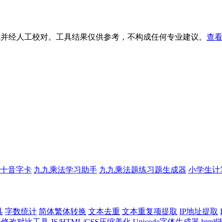
生成并经人工校对。工具结果仅供参考，不构成任何专业建议。
查看
十音字卡
九九乘法学习助手
九九乘法题练习题生成器
小学生计
具
字数统计
简体繁体转换
文本去重
文本重复项提取
IP地址提取
代码修改对比工具
JS/HTML/CSS压缩美化
Unicode字体生成器
htm