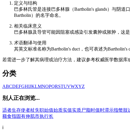
定义与结构
巴多林氏管是连接巴多林腺（Bartholin's glan
Bartholin）的名字命名。
相关临床意义
巴多林腺及导管可能因阻塞或感染引发囊肿或脓肿，这是
术语翻译与使用
其英文标准名称为Bartholin's duct，也可表述为Barthol
若需进一步了解其病理或治疗方法，建议参考权威医学数据库
分类
A
B
C
D
E
F
G
H
I
J
K
L
M
N
O
P
Q
R
S
T
U
V
W
X
Y
Z
别人正在浏览...
适者生存
使者杖
失职
始值
始质
实值
实质
尸脂
时值
时滞
示指
螫肢
额
食指固有伸肌
市执行长
ℹ️