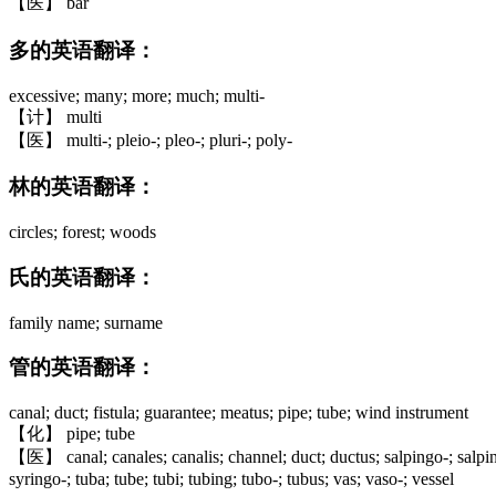
【医】 bar
多的英语翻译：
excessive; many; more; much; multi-
【计】 multi
【医】 multi-; pleio-; pleo-; pluri-; poly-
林的英语翻译：
circles; forest; woods
氏的英语翻译：
family name; surname
管的英语翻译：
canal; duct; fistula; guarantee; meatus; pipe; tube; wind instrument
【化】 pipe; tube
【医】 canal; canales; canalis; channel; duct; ductus; salpingo-; salpi
syringo-; tuba; tube; tubi; tubing; tubo-; tubus; vas; vaso-; vessel