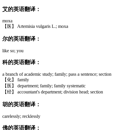
艾的英语翻译：
moxa
【医】 Artemisia vulgaris L.; moxa
尔的英语翻译：
like so; you
科的英语翻译：
a branch of academic study; family; pass a sentence; section
【化】 family
【医】 department; family; family systematic
【经】 accountant's department; division head; section
胡的英语翻译：
carelessly; recklessly
佛的英语翻译：