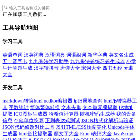
正在加载工具数据...
工具导航地图
学习工具
英语单词
汉英词典
汉语词典
词语组词
新华字典
英文名生成
五十音字卡
九九乘法学习助手
九九乘法题练习题生成器
小学
生计算题生成
汉字转拼音
唐诗大全
宋词大全
四书五经
元曲
大全
开发工具
markdown转换html
ueditor编辑器
ip归属地查询
html/js转换器工
具
字数统计
简体繁体转换
文本去重
文本重复项提取
IP地址
提取
ICO图标生成器
哈希值计算器
随机密码生成器
我的设备
信息
存储单位换算
正则表达式测试
JSON格式化解析与验证
JSON代码修改对比工具
JS/HTML/CSS压缩美化
Unicode字体
生成器
html链接提取器
颜文字大全
Emoji表情大全
JavaScript