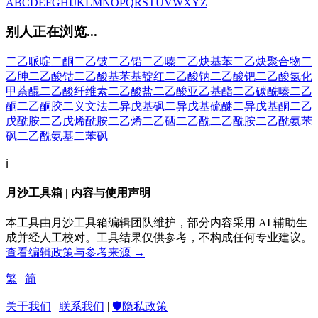
A
B
C
D
E
F
G
H
I
J
K
L
M
N
O
P
Q
R
S
T
U
V
W
X
Y
Z
别人正在浏览...
二乙哌啶二酮
二乙铍
二乙铅
二乙嗪
二乙炔基苯
二乙炔聚合物
二
乙胂
二乙酸钴
二乙酸基苯基靛红
二乙酸钠
二乙酸钯
二乙酸氢化
甲萘醌
二乙酸纤维素
二乙酸盐
二乙酸亚乙基酯
二乙碳酰嗪
二乙
酮
二乙酮胶
二义文法
二异戊基砜
二异戊基硫醚
二异戊基酮
二乙
戊酰胺
二乙戊烯酰胺
二乙烯
二乙硒
二乙酰
二乙酰胺
二乙酰氨苯
砜
二乙酰氨基二苯砜
ℹ️
月沙工具箱 | 内容与使用声明
本工具由月沙工具箱编辑团队维护，部分内容采用 AI 辅助生
成并经人工校对。工具结果仅供参考，不构成任何专业建议。
查看编辑政策与参考来源 →
繁
|
简
关于我们
|
联系我们
|
🛡️隐私政策