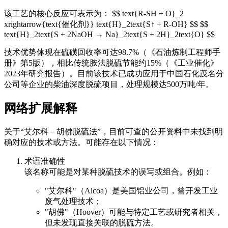
该工艺的核心反应可表示为： $$ text{R-SH + O}_2
xrightarrow{text{催化剂}} text{H}_2text{S↑ + R-OH} $$ $$
text{H}_2text{S + 2NaOH → Na}_2text{S + 2H}_2text{O} $$
技术优势体现在硫磺回收率可达98.7%（《石油炼制工程师手
册》第5版），相比传统胺法脱硫节能约15%（《工业催化》
2023年研究报告）。目前该技术已成功应用于中国石化茂名分
公司等企业的柴油深度脱硫项目，处理规模达500万吨/年。
网络扩展解释
关于“艾尔科－胡佛脱硫法”，目前可查的公开资料中未找到明
确对应的技术或方法。可能存在以下情况：
术语准确性
该名称可能是对某种脱硫技术的误写或组合。例如：
"艾尔科"（Alcoa）是美国铝业公司，曾开发工业
废气处理技术；
"胡佛"（Hoover）可能与特定工艺或研究者相关，
但未发现直接关联的脱硫方法。