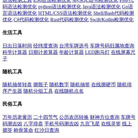
语法检测工具
ES6语法检测优化
MySQL语句检测优化
PHP代
码语法检测优化
python语法检测优化
Java语法检测优化
Go语
言语法检测优化
HTML/CSS语法检测优化
Shell/Bash代码检测
优化
C#代码检测优化
Rust代码检测优化
Swift/Kotlin检测优化
生活工具
日出日落时间
经纬度查询
台湾车牌选号
车牌号码归属地查询
科学计算器
日期计差算器
年龄计算器
LED跑马灯
在线屏幕尺
子
随机工具
随机抽签转盘
掷骰子
随机数字
随机抽签
在线掷硬币
随机排
序产生器
随机分组工具
在线随机点名
民俗工具
万年历老黄历
二十四节气
公历农历转换
财神方位查询
车牌号
码测吉凶
八字排盘
手机号码测吉凶
九宫飞星
在线灵签
线上
掷筊
称骨算命
红沙日查询