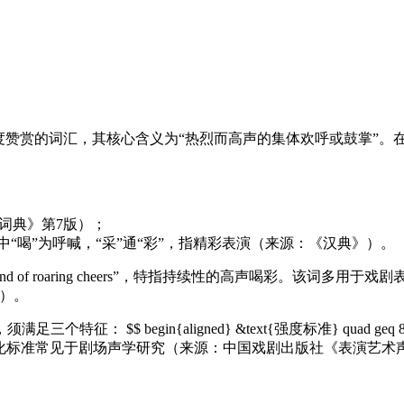
其核心含义为“热烈而高声的集体欢呼或鼓掌”。在汉英词典中常对应为“thu
词典》第7版）；
中“喝”为呼喊，“采”通“彩”，指精彩表演（来源：《汉典》）。
 of roaring cheers”，特指持续性的高声喝彩。该词
）。
gin{aligned} &text{强度标准} quad geq 80text{分贝
gned} $$ 这一量化标准常见于剧场声学研究（来源：中国戏剧出版社《表演