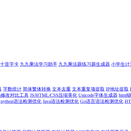
十音字卡
九九乘法学习助手
九九乘法题练习题生成器
小学生计
具
字数统计
简体繁体转换
文本去重
文本重复项提取
IP地址提取
代码修改对比工具
JS/HTML/CSS压缩美化
Unicode字体生成器
htm
python语法检测优化
Java语法检测优化
Go语言语法检测优化
H