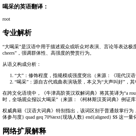
喝采的英语翻译：
root
专业解析
“大喝采”是汉语中用于描述观众或听众对表演、言论等表达极度赞赏的词汇，
cheers”，强调群体性、高强度的赞赏行为。
从语义构成分析：
“大”：修饰程度，指规模或强度突出（来源：《现代汉语
“喝采”：源自古代戏曲表演场景，本义为“大声叫好”，其
在跨文化语境中，《牛津高阶英汉双解词典》将其英译为“a round
时，全场观众报以大喝采”（来源：《柯林斯汉英词典》例证库
权威典籍《汉语大词典》特别指出，该词区别于普通鼓掌行为，须满足三个特征： $$ be
体参与度} quad geq 70%text{现场人数} end{ali
网络扩展解释