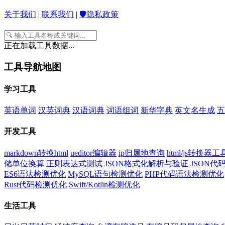
关于我们
|
联系我们
|
🛡️隐私政策
正在加载工具数据...
工具导航地图
学习工具
英语单词
汉英词典
汉语词典
词语组词
新华字典
英文名生成
五
开发工具
markdown转换html
ueditor编辑器
ip归属地查询
html/js转换器工
储单位换算
正则表达式测试
JSON格式化解析与验证
JSON
ES6语法检测优化
MySQL语句检测优化
PHP代码语法检测优化
Rust代码检测优化
Swift/Kotlin检测优化
生活工具