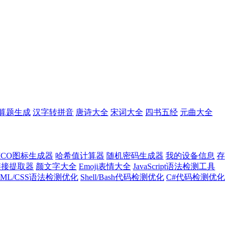
算题生成
汉字转拼音
唐诗大全
宋词大全
四书五经
元曲大全
ICO图标生成器
哈希值计算器
随机密码生成器
我的设备信息
存
l链接提取器
颜文字大全
Emoji表情大全
JavaScript语法检测工具
TML/CSS语法检测优化
Shell/Bash代码检测优化
C#代码检测优化