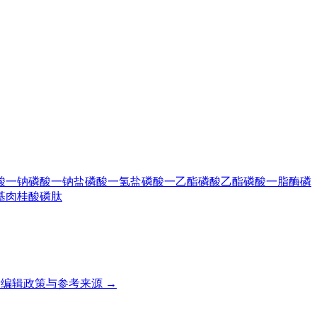
酸一钠
磷酸一钠盐
磷酸一氢盐
磷酸一乙酯
磷酸乙酯
磷酸一脂酶
磷
基肉桂酸
磷肽
编辑政策与参考来源 →