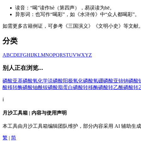
读音：“喝”读作hè（第四声），易误读为hē。
异形词：也写作“喝彩”，如《水浒传》中“众人都喝彩”。
如需更多古籍例证，可参考《三国演义》《文明小史》等文献
分类
A
B
C
D
E
F
G
H
I
J
K
L
M
N
O
P
Q
R
S
T
U
V
W
X
Y
Z
别人正在浏览...
磷酸亚基
磷酸氧化学说
磷酸阳极氧化
磷酸氧硼
磷酸亚铈钠
磷酸
酸移转酶
磷酸铀酰铵
磷酸脂蛋白
磷酸转移酶
磷酸转乙酰
磷酸转
ℹ️
月沙工具箱 | 内容与使用声明
本工具由月沙工具箱编辑团队维护，部分内容采用 AI 辅助
繁
|
简