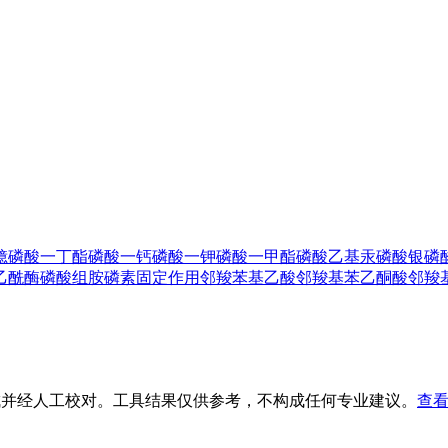
。
镱
磷酸一丁酯
磷酸一钙
磷酸一钾
磷酸一甲酯
磷酸乙基汞
磷酸银
磷
乙酰酶
磷酸组胺
磷素固定作用
邻羧苯基乙酸
邻羧基苯乙酮酸
邻羧
生成并经人工校对。工具结果仅供参考，不构成任何专业建议。
查看