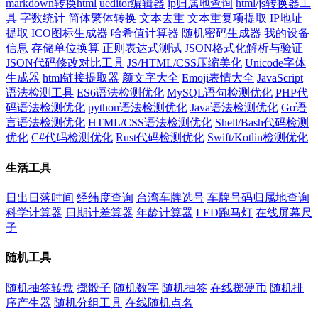
markdown转换html
ueditor编辑器
ip归属地查询
html/js转换器工
具
字数统计
简体繁体转换
文本去重
文本重复项提取
IP地址
提取
ICO图标生成器
哈希值计算器
随机密码生成器
我的设备
信息
存储单位换算
正则表达式测试
JSON格式化解析与验证
JSON代码修改对比工具
JS/HTML/CSS压缩美化
Unicode字体
生成器
html链接提取器
颜文字大全
Emoji表情大全
JavaScript
语法检测工具
ES6语法检测优化
MySQL语句检测优化
PHP代
码语法检测优化
python语法检测优化
Java语法检测优化
Go语
言语法检测优化
HTML/CSS语法检测优化
Shell/Bash代码检测
优化
C#代码检测优化
Rust代码检测优化
Swift/Kotlin检测优化
生活工具
日出日落时间
经纬度查询
台湾车牌选号
车牌号码归属地查询
科学计算器
日期计差算器
年龄计算器
LED跑马灯
在线屏幕尺
子
随机工具
随机抽签转盘
掷骰子
随机数字
随机抽签
在线掷硬币
随机排
序产生器
随机分组工具
在线随机点名