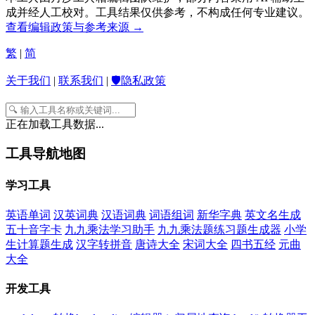
成并经人工校对。工具结果仅供参考，不构成任何专业建议。
查看编辑政策与参考来源 →
繁
|
简
关于我们
|
联系我们
|
🛡️隐私政策
正在加载工具数据...
工具导航地图
学习工具
英语单词
汉英词典
汉语词典
词语组词
新华字典
英文名生成
五十音字卡
九九乘法学习助手
九九乘法题练习题生成器
小学
生计算题生成
汉字转拼音
唐诗大全
宋词大全
四书五经
元曲
大全
开发工具