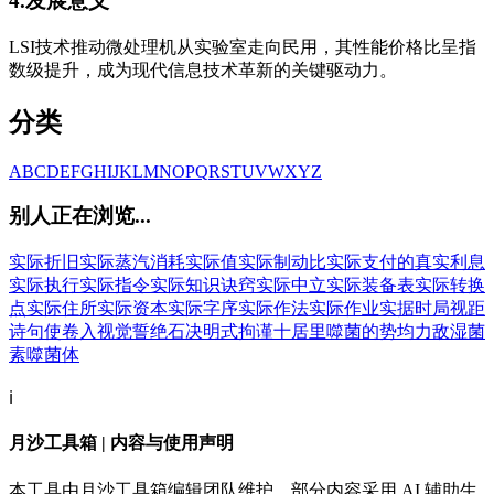
4.发展意义
LSI技术推动微处理机从实验室走向民用，其性能价格比呈指
数级提升，成为现代信息技术革新的关键驱动力。
分类
A
B
C
D
E
F
G
H
I
J
K
L
M
N
O
P
Q
R
S
T
U
V
W
X
Y
Z
别人正在浏览...
实际折旧
实际蒸汽消耗
实际值
实际制动比
实际支付的真实利息
实际执行
实际指令
实际知识诀窍
实际中立
实际装备表
实际转换
点
实际住所
实际资本
实际字序
实际作法
实际作业
实据
时局
视距
诗句
使卷入
视觉
誓绝
石决明
式拘谨
十居里
噬菌的
势均力敌
湿菌
素
噬菌体
ℹ️
月沙工具箱 | 内容与使用声明
本工具由月沙工具箱编辑团队维护，部分内容采用 AI 辅助生