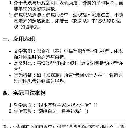
介于悲观与乐观之间：表现为眉宇舒展的平和状态，而
非单纯的笑容或消极。
佛教思想渊源：佛教用语中，达观指不沉溺过去、不执
念未来的超然态度，如陆云《愁霖赋》中“妙万物以达
观”的哲学观。
三、应用表现
文学实例：巴金在《春》中描写淑华“生性达观”，体现
面对困境时的通透与自持。
反义对比：与“悲观”“消极”相对，近义词包括“乐观”“乐
天”。
行为特征：如《愁霖赋》所言“考幽明于人神”，强调通
过理性思考达到豁达境界。
四、实际用法举例
哲学层面：“很少有哲学家达观地生活”（）
生活态度：“随缘自适，遇事达观”（）
提示：该词在不同语境中可侧重“通透见解”或“平和心态”，需