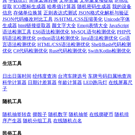
具
字数统计
简体繁体转换
文本去重
文本重复项提取
IP地址
提取
ICO图标生成器
哈希值计算器
随机密码生成器
我的设备
信息
存储单位换算
正则表达式测试
JSON格式化解析与验证
JSON代码修改对比工具
JS/HTML/CSS压缩美化
Unicode字体
生成器
html链接提取器
颜文字大全
Emoji表情大全
JavaScript
语法检测工具
ES6语法检测优化
MySQL语句检测优化
PHP代
码语法检测优化
python语法检测优化
Java语法检测优化
Go语
言语法检测优化
HTML/CSS语法检测优化
Shell/Bash代码检测
优化
C#代码检测优化
Rust代码检测优化
Swift/Kotlin检测优化
生活工具
日出日落时间
经纬度查询
台湾车牌选号
车牌号码归属地查询
科学计算器
日期计差算器
年龄计算器
LED跑马灯
在线屏幕尺
子
随机工具
随机抽签转盘
掷骰子
随机数字
随机抽签
在线掷硬币
随机排
序产生器
随机分组工具
在线随机点名
民俗工具