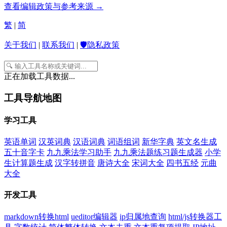
查看编辑政策与参考来源 →
繁
|
简
关于我们
|
联系我们
|
🛡️隐私政策
正在加载工具数据...
工具导航地图
学习工具
英语单词
汉英词典
汉语词典
词语组词
新华字典
英文名生成
五十音字卡
九九乘法学习助手
九九乘法题练习题生成器
小学
生计算题生成
汉字转拼音
唐诗大全
宋词大全
四书五经
元曲
大全
开发工具
markdown转换html
ueditor编辑器
ip归属地查询
html/js转换器工