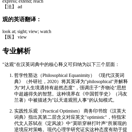
express; extend; reach
【法】 ad
观的英语翻译：
look at; sight; view; watch
【医】 view
专业解析
"达观"在汉英词典中的核心释义可归纳为以下三个层面：
哲学性豁达（Philosophical Equanimity） 《现代汉英词
典》（外研社，2020）将其英译为"philosophical"并解释
为"对人生境遇持有超然态度"，强调庄子"齐物论"思想
中超越得失的智慧。这种境界在《中国哲学史》（冯友
兰著）中被描述为"以天道观照人事"的认知模式。
实践性乐观（Practical Optimism） 商务印书馆《汉英大
词典》指出其第二层含义对应英文"optimistic"，特指宋
代文人苏轼在《定风波》中"莫听穿林打叶声"所展现的
逆境应对策略。现代心理学研究证实这种态度有助于提