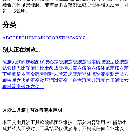
结合具体场景理解。若需更多古籍例证或心理学相关延伸，可
进一步说明。
分类
A
B
C
D
E
F
G
H
I
J
K
L
M
N
O
P
Q
R
S
T
U
V
W
X
Y
Z
别人正在浏览...
硫胺素酶
硫胺羧酸
柳胺心定
硫胺萤
硫胺萤测定
硫胺萤法
硫胺萤
试验
硫巴比妥
硫巴比土酸盐
硫棒
六倍
六倍的
六倍体
硫苯胺
六苯
丁锡氧
留本基金
硫苯咪唑
六苯乙烷
硫苯唑林
流弊
流变测定法
六
鞭虫属
六边的
流变动压润滑
流变二色性
流变计
流变静压润滑
六
鞭科
流变破坏
六便士
ℹ️
月沙工具箱 | 内容与使用声明
本工具由月沙工具箱编辑团队维护，部分内容采用 AI 辅助生
成并经人工校对。工具结果仅供参考，不构成任何专业建议。