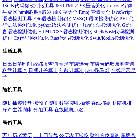
JSON代码修改对比工具
JS/HTML/CSS压缩美化
Unicode字体
生成器
html链接提取器
颜文字大全
Emoji表情大全
JavaScript
语法检测工具
ES6语法检测优化
MySQL语句检测优化
PHP代
码语法检测优化
python语法检测优化
Java语法检测优化
Go语
言语法检测优化
HTML/CSS语法检测优化
Shell/Bash代码检测
优化
C#代码检测优化
Rust代码检测优化
Swift/Kotlin检测优化
生活工具
日出日落时间
经纬度查询
台湾车牌选号
车牌号码归属地查询
科学计算器
日期计差算器
年龄计算器
LED跑马灯
在线屏幕尺
子
随机工具
随机抽签转盘
掷骰子
随机数字
随机抽签
在线掷硬币
随机排
序产生器
随机分组工具
在线随机点名
民俗工具
万年历老黄历
二十四节气
公历农历转换
财神方位查询
车牌号