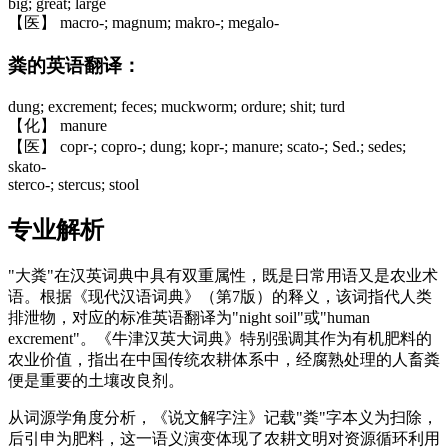
big; great; large
【医】 macro-; magnum; makro-; megalo-
粪的英语翻译：
dung; excrement; feces; muckworm; ordure; shit; turd
【化】 manure
【医】 copr-; copro-; dung; kopr-; manure; scato-; Sed.; sedes;
skato-
sterco-; stercus; stool
专业解析
"大粪"在汉英词典中具有双重属性，既是日常用语又是农业术
语。根据《现代汉语词典》（第7版）的释义，该词指代人类
排泄物，对应的标准英语翻译为"night soil"或"human
excrement"。《牛津汉英大词典》特别强调其作为有机肥料的
农业价值，指出在中国传统农耕体系中，经腐熟处理的人畜粪
便是重要的土壤改良剂。
从词源学角度分析，《说文解字注》记载"粪"字本义为扫除，
后引申为肥料，这一语义演变体现了农耕文明对资源循环利用