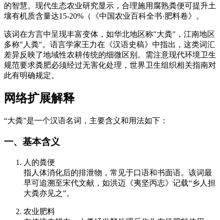
的智慧。现代生态农业研究显示，合理施用腐熟粪便可提升土
壤有机质含量达15-20%（《中国农业百科全书·肥料卷》。
该词在方言中呈现丰富变体，如华北地区称"大粪"，江南地区
多称"人粪"。语言学家王力在《汉语史稿》中指出，这类词汇
差异反映了地域性农耕传统的细微区别。需注意现代环境卫生
规范要求粪肥必须经过无害化处理，世界卫生组织相关指南对
此有明确规定。
网络扩展解释
“大粪”是一个汉语名词，主要含义和用法如下：
一、基本含义
人的粪便
指人体消化后的排泄物，常见于口语和书面语。该词最
早可追溯至宋代文献，如洪迈《夷坚丙志》记载“乡人担
大粪亦见之”。
农业肥料