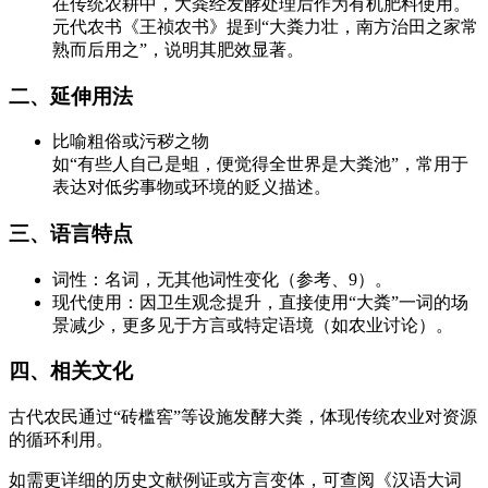
在传统农耕中，大粪经发酵处理后作为有机肥料使用。
元代农书《王祯农书》提到“大粪力壮，南方治田之家常
熟而后用之”，说明其肥效显著。
二、延伸用法
比喻粗俗或污秽之物
如“有些人自己是蛆，便觉得全世界是大粪池”，常用于
表达对低劣事物或环境的贬义描述。
三、语言特点
词性：名词，无其他词性变化（参考、9）。
现代使用：因卫生观念提升，直接使用“大粪”一词的场
景减少，更多见于方言或特定语境（如农业讨论）。
四、相关文化
古代农民通过“砖槛窖”等设施发酵大粪，体现传统农业对资源
的循环利用。
如需更详细的历史文献例证或方言变体，可查阅《汉语大词