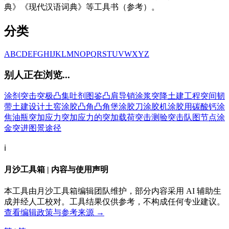
典》《现代汉语词典》等工具书（参考）。
分类
A
B
C
D
E
F
G
H
I
J
K
L
M
N
O
P
Q
R
S
T
U
V
W
X
Y
Z
别人正在浏览...
涂剂
突击
突极
凸集
吐剂
图鉴
凸肩导销
涂浆
突降
土建工程
突间韧
带
土建设计
土窖
涂胶
凸角
凸角堡
涂胶刀
涂胶机
涂胶用碳酸钙
涂
焦油瓶
突加应力
突加应力的
突加载荷
突击测验
突击队
图节点
涂
金
突进
图景
途径
ℹ️
月沙工具箱 | 内容与使用声明
本工具由月沙工具箱编辑团队维护，部分内容采用 AI 辅助生
成并经人工校对。工具结果仅供参考，不构成任何专业建议。
查看编辑政策与参考来源 →