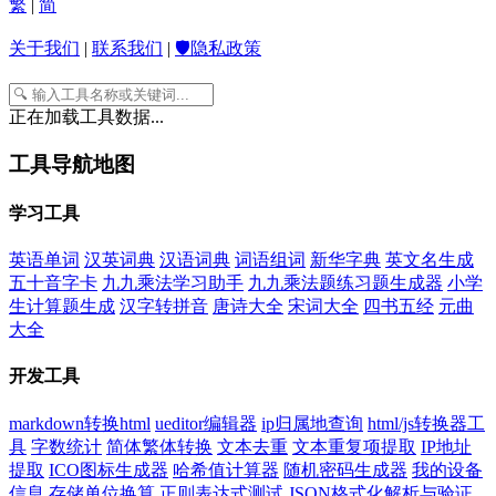
繁
|
简
关于我们
|
联系我们
|
🛡️隐私政策
正在加载工具数据...
工具导航地图
学习工具
英语单词
汉英词典
汉语词典
词语组词
新华字典
英文名生成
五十音字卡
九九乘法学习助手
九九乘法题练习题生成器
小学
生计算题生成
汉字转拼音
唐诗大全
宋词大全
四书五经
元曲
大全
开发工具
markdown转换html
ueditor编辑器
ip归属地查询
html/js转换器工
具
字数统计
简体繁体转换
文本去重
文本重复项提取
IP地址
提取
ICO图标生成器
哈希值计算器
随机密码生成器
我的设备
信息
存储单位换算
正则表达式测试
JSON格式化解析与验证