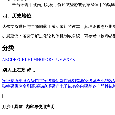
部分语境中被借用为梗，例如某些游戏玩家群体中的戏谑
四、历史地位
达尔文逝世后与牛顿同葬于威斯敏斯特教堂，其理论被恩格斯誉
扩展建议：若需了解进化论具体机制或争议，可参考《物种起
分类
A
B
C
D
E
F
G
H
I
J
K
L
M
N
O
P
Q
R
S
T
U
V
W
X
Y
Z
别人正在浏览...
次级精原细胞
次级口道
次级雷达
刺疾藜
刺蒺藜
次级淋巴小结
次
磁镜
磁阱
刺金刚纂属
磁静场
磁静电子
磁晶各向
磁晶各向异性
磁
ℹ️
月沙工具箱 | 内容与使用声明