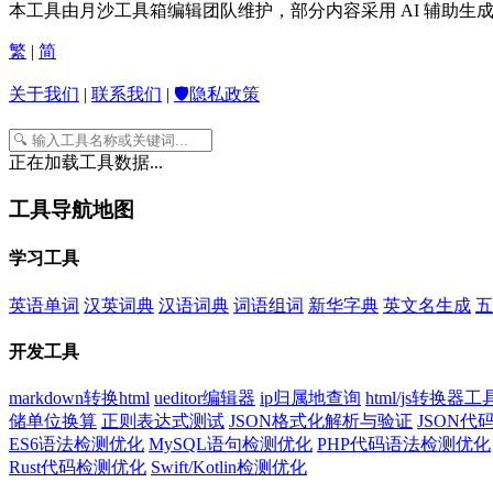
本工具由月沙工具箱编辑团队维护，部分内容采用 AI 辅助
繁
|
简
关于我们
|
联系我们
|
🛡️隐私政策
正在加载工具数据...
工具导航地图
学习工具
英语单词
汉英词典
汉语词典
词语组词
新华字典
英文名生成
五
开发工具
markdown转换html
ueditor编辑器
ip归属地查询
html/js转换器工
储单位换算
正则表达式测试
JSON格式化解析与验证
JSON
ES6语法检测优化
MySQL语句检测优化
PHP代码语法检测优化
Rust代码检测优化
Swift/Kotlin检测优化