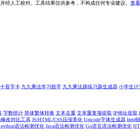
生成并经人工校对。工具结果仅供参考，不构成任何专业建议。
查看
十音字卡
九九乘法学习助手
九九乘法题练习题生成器
小学生计
具
字数统计
简体繁体转换
文本去重
文本重复项提取
IP地址提取
代码修改对比工具
JS/HTML/CSS压缩美化
Unicode字体生成器
htm
python语法检测优化
Java语法检测优化
Go语言语法检测优化
H