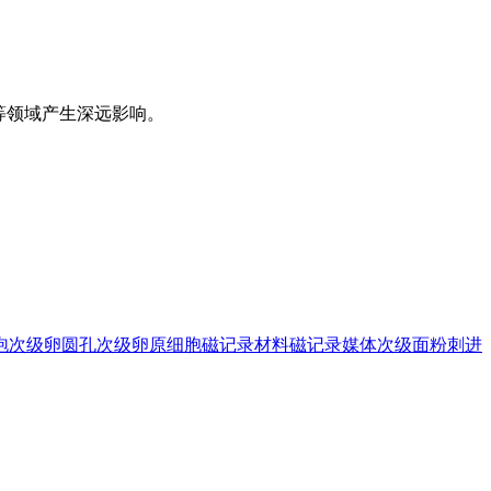
等领域产生深远影响。
泡
次级卵圆孔
次级卵原细胞
磁记录材料
磁记录媒体
次级面粉
刺进