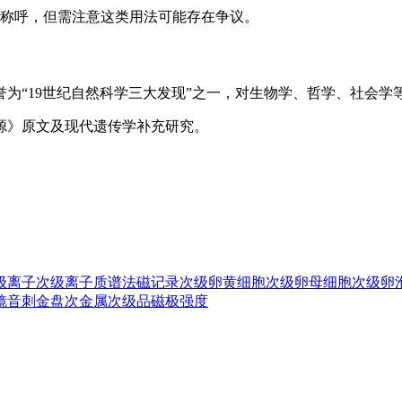
称呼，但需注意这类用法可能存在争议。
为“19世纪自然科学三大发现”之一，对生物学、哲学、社会学
源》原文及现代遗传学补充研究。
级离子
次级离子质谱法
磁记录
次级卵黄细胞
次级卵母细胞
次级卵
镜音
刺金盘
次金属
次级品
磁极强度