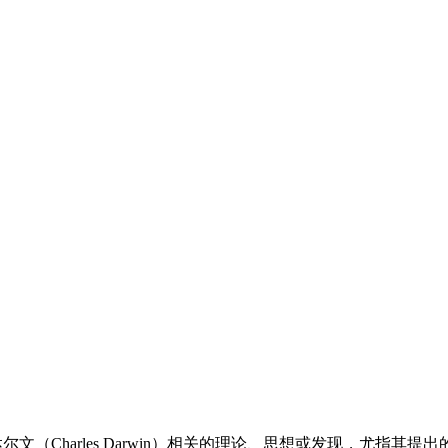
arles Darwin）相关的理论、思想或发现，尤指其提出的进化论（Th