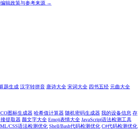
编辑政策与参考来源 →
算题生成
汉字转拼音
唐诗大全
宋词大全
四书五经
元曲大全
ICO图标生成器
哈希值计算器
随机密码生成器
我的设备信息
存
l链接提取器
颜文字大全
Emoji表情大全
JavaScript语法检测工具
TML/CSS语法检测优化
Shell/Bash代码检测优化
C#代码检测优化