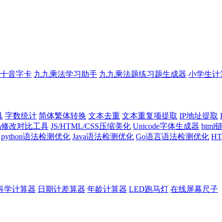
十音字卡
九九乘法学习助手
九九乘法题练习题生成器
小学生计
具
字数统计
简体繁体转换
文本去重
文本重复项提取
IP地址提取
代码修改对比工具
JS/HTML/CSS压缩美化
Unicode字体生成器
htm
python语法检测优化
Java语法检测优化
Go语言语法检测优化
H
科学计算器
日期计差算器
年龄计算器
LED跑马灯
在线屏幕尺子