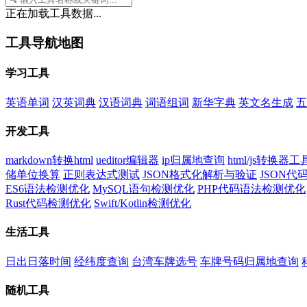
正在加载工具数据...
工具导航地图
学习工具
英语单词
汉英词典
汉语词典
词语组词
新华字典
英文名生成
五
开发工具
markdown转换html
ueditor编辑器
ip归属地查询
html/js转换器工
储单位换算
正则表达式测试
JSON格式化解析与验证
JSON
ES6语法检测优化
MySQL语句检测优化
PHP代码语法检测优化
Rust代码检测优化
Swift/Kotlin检测优化
生活工具
日出日落时间
经纬度查询
台湾车牌选号
车牌号码归属地查询
随机工具