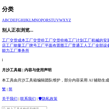
分类
A
B
C
D
E
F
G
H
I
J
K
L
M
N
O
P
Q
R
S
T
U
V
W
X
Y
Z
别人正在浏览...
工厂交货成本
工厂交货价
工厂交货价格
工厂计划
工厂机械的安
店
工厂能量
工厂牌号
工厂平面布置图
工厂普通工人
工厂全部设
能力
工厂事务所
ℹ️
月沙工具箱 | 内容与使用声明
本工具由月沙工具箱编辑团队维护，部分内容采用 AI 辅助
繁
|
简
关于我们
|
联系我们
|
🛡️隐私政策