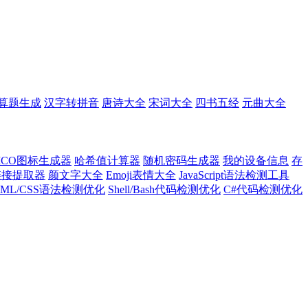
算题生成
汉字转拼音
唐诗大全
宋词大全
四书五经
元曲大全
ICO图标生成器
哈希值计算器
随机密码生成器
我的设备信息
存
l链接提取器
颜文字大全
Emoji表情大全
JavaScript语法检测工具
TML/CSS语法检测优化
Shell/Bash代码检测优化
C#代码检测优化