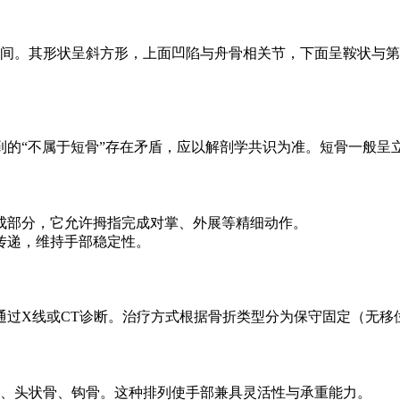
之间。其形状呈斜方形，上面凹陷与舟骨相关节，下面呈鞍状与第
到的“不属于短骨”存在矛盾，应以解剖学共识为准。短骨一般呈
成部分，它允许拇指完成对掌、外展等精细动作。
传递，维持手部稳定性。
通过X线或CT诊断。治疗方式根据骨折类型分为保守固定（无移
骨、头状骨、钩骨。这种排列使手部兼具灵活性与承重能力。