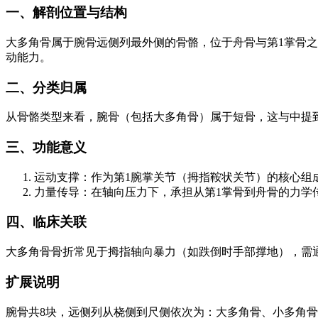
一、解剖位置与结构
大多角骨属于腕骨远侧列最外侧的骨骼，位于舟骨与第1掌骨
动能力。
二、分类归属
从骨骼类型来看，腕骨（包括大多角骨）属于短骨，这与中提
三、功能意义
运动支撑：作为第1腕掌关节（拇指鞍状关节）的核心组
力量传导：在轴向压力下，承担从第1掌骨到舟骨的力学
四、临床关联
大多角骨骨折常见于拇指轴向暴力（如跌倒时手部撑地），需
扩展说明
腕骨共8块，远侧列从桡侧到尺侧依次为：大多角骨、小多角