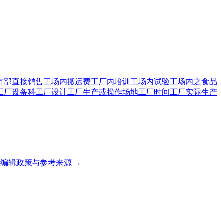
市部直接销售
工场内搬运费
工厂内培训
工场内试验
工场内之食品
工厂设备科
工厂设计
工厂生产或操作场地
工厂时间
工厂实际生产
编辑政策与参考来源 →