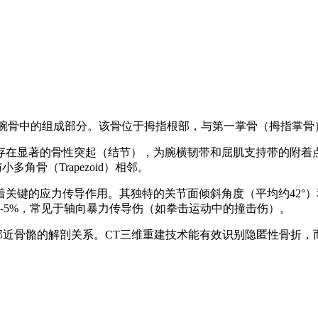
远侧列腕骨中的组成部分。该骨位于拇指根部，与第一掌骨（拇指
在显著的骨性突起（结节），为腕横韧带和屈肌支持带的附着点。该
则与小多角骨（Trapezoid）相邻。
关键的应力传导作用。其独特的关节面倾斜角度（平均约42°）
-5%，常见于轴向暴力传导伤（如拳击运动中的撞击伤）。
近骨骼的解剖关系。CT三维重建技术能有效识别隐匿性骨折，