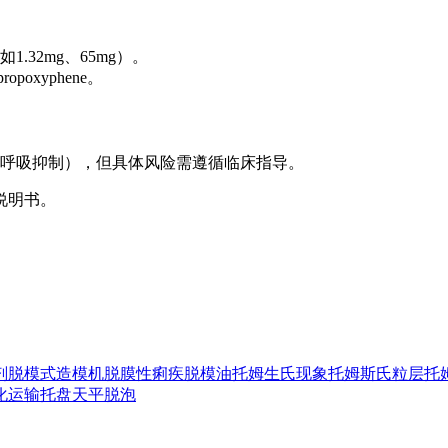
.32mg、65mg）。
oxyphene。
呼吸抑制），但具体风险需遵循临床指导。
说明书。
剂
脱模式造模机
脱膜性痢疾
脱模油
托姆生氏现象
托姆斯氏粒层
托
化运输
托盘天平
脱泡