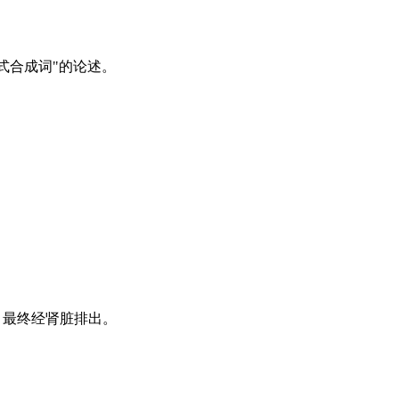
式合成词"的论述。
，最终经肾脏排出。