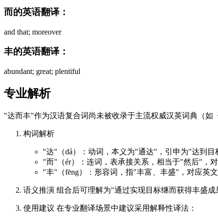
而的英语翻译：
and that; moreover
丰的英语翻译：
abundant; great; plentiful
专业解析
"达而丰"作为汉语复合词尚未被收录于主流权威汉英词典（如
构词解析
"达"（dá）：动词，本义为"通达"，引申为"达到目标"
"而"（ér）：连词，表承接关系，相当于"然后"，对
"丰"（fēng）：形容词，指"丰富、丰盛"，对应英文"a
语义推演 组合后可理解为"通过实现目标继而获得丰盛成
使用建议 在专业翻译场景中建议采用解释性译法：