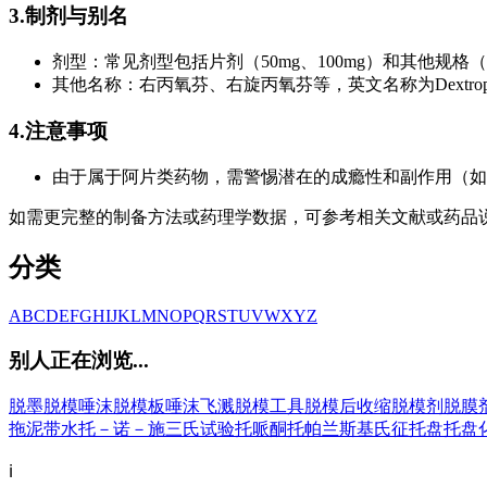
3.制剂与别名
剂型：常见剂型包括片剂（50mg、100mg）和其他规格（如1
其他名称：右丙氧芬、右旋丙氧芬等，英文名称为Dextroprop
4.注意事项
由于属于阿片类药物，需警惕潜在的成瘾性和副作用（如
如需更完整的制备方法或药理学数据，可参考相关文献或药品
分类
A
B
C
D
E
F
G
H
I
J
K
L
M
N
O
P
Q
R
S
T
U
V
W
X
Y
Z
别人正在浏览...
脱墨
脱模
唾沫
脱模板
唾沫飞溅
脱模工具
脱模后收缩
脱模剂
脱膜
拖泥带水
托－诺－施三氏试验
托哌酮
托帕兰斯基氏征
托盘
托盘
ℹ️