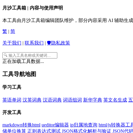
月沙工具箱 | 内容与使用声明
本工具由月沙工具箱编辑团队维护，部分内容采用 AI 辅助
繁
|
简
关于我们
|
联系我们
|
🛡️隐私政策
正在加载工具数据...
工具导航地图
学习工具
英语单词
汉英词典
汉语词典
词语组词
新华字典
英文名生成
五
开发工具
markdown转换html
ueditor编辑器
ip归属地查询
html/js转换器工
储单位换算
正则表达式测试
JSON格式化解析与验证
JSON