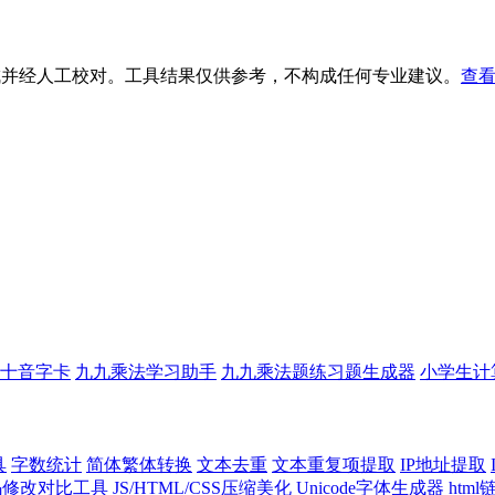
生成并经人工校对。工具结果仅供参考，不构成任何专业建议。
查看
十音字卡
九九乘法学习助手
九九乘法题练习题生成器
小学生计
具
字数统计
简体繁体转换
文本去重
文本重复项提取
IP地址提取
代码修改对比工具
JS/HTML/CSS压缩美化
Unicode字体生成器
htm