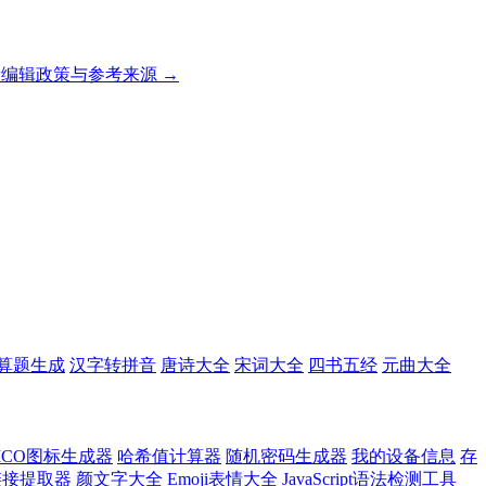
编辑政策与参考来源 →
算题生成
汉字转拼音
唐诗大全
宋词大全
四书五经
元曲大全
ICO图标生成器
哈希值计算器
随机密码生成器
我的设备信息
存
l链接提取器
颜文字大全
Emoji表情大全
JavaScript语法检测工具