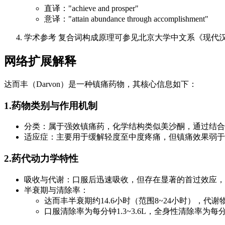
直译："achieve and prosper"
意译："attain abundance through accomplishment"
学术参考 复合词构成原理可参见北京大学中文系《现代汉
网络扩展解释
达而丰（Darvon）是一种镇痛药物，其核心信息如下：
1.药物类别与作用机制
分类：属于强效镇痛药，化学结构类似美沙酮，通过结合
适应症：主要用于缓解轻度至中度疼痛，但镇痛效果弱于
2.药代动力学特性
吸收与代谢：口服后迅速吸收，但存在显著的首过效应，生
半衰期与清除率：
达而丰半衰期约14.6小时（范围8~24小时），代谢
口服清除率为每分钟1.3~3.6L，全身性清除率为每分钟0