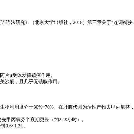
语语法研究》（北京大学出版社，2018）第三章关于"连词衔接
阿片μ受体发挥镇痛作用。
美沙酮，且几乎无镇咳作用。
物利用度介于30%~70%。在肝脏代谢为活性产物去甲丙氧芬
物去甲丙氧芬半衰期更长（约22.9小时）。
.6~1.2L。