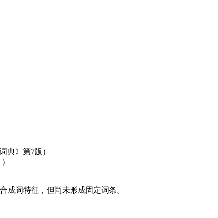
：
汉语词典》第7版）
》）
）
式合成词特征，但尚未形成固定词条。