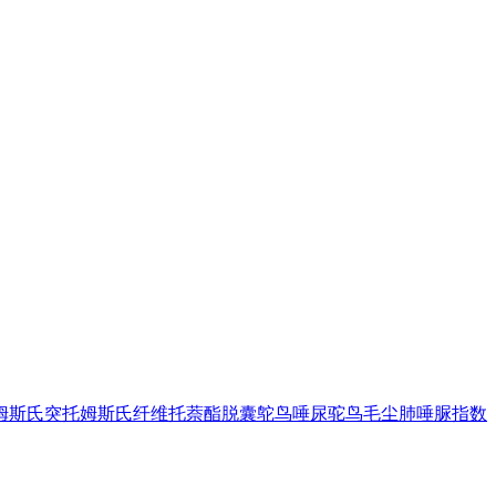
姆斯氏突
托姆斯氏纤维
托萘酯
脱囊
鸵鸟
唾尿
驼鸟毛尘肺
唾脲指数