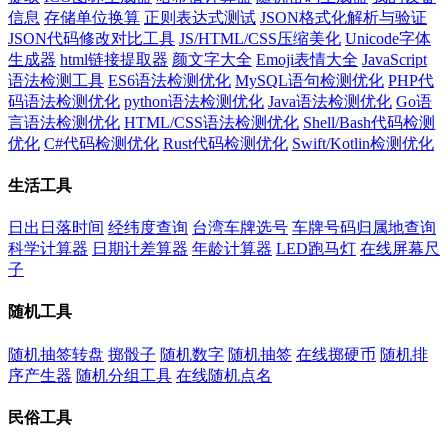
信息
存储单位换算
正则表达式测试
JSON格式化解析与验证
JSON代码修改对比工具
JS/HTML/CSS压缩美化
Unicode字体
生成器
html链接提取器
颜文字大全
Emoji表情大全
JavaScript
语法检测工具
ES6语法检测优化
MySQL语句检测优化
PHP代
码语法检测优化
python语法检测优化
Java语法检测优化
Go语
言语法检测优化
HTML/CSS语法检测优化
Shell/Bash代码检测
优化
C#代码检测优化
Rust代码检测优化
Swift/Kotlin检测优化
生活工具
日出日落时间
经纬度查询
台湾车牌选号
车牌号码归属地查询
科学计算器
日期计差算器
年龄计算器
LED跑马灯
在线屏幕尺
子
随机工具
随机抽签转盘
掷骰子
随机数字
随机抽签
在线掷硬币
随机排
序产生器
随机分组工具
在线随机点名
民俗工具