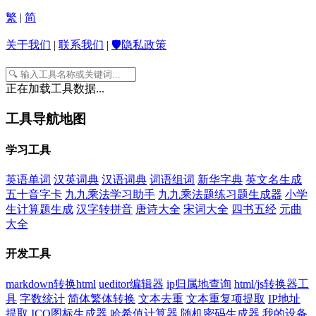
繁
|
简
关于我们
|
联系我们
|
🛡️隐私政策
正在加载工具数据...
工具导航地图
学习工具
英语单词
汉英词典
汉语词典
词语组词
新华字典
英文名生成
五十音字卡
九九乘法学习助手
九九乘法题练习题生成器
小学
生计算题生成
汉字转拼音
唐诗大全
宋词大全
四书五经
元曲
大全
开发工具
markdown转换html
ueditor编辑器
ip归属地查询
html/js转换器工
具
字数统计
简体繁体转换
文本去重
文本重复项提取
IP地址
提取
ICO图标生成器
哈希值计算器
随机密码生成器
我的设备