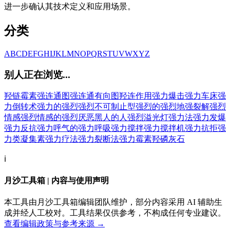
进一步确认其技术定义和应用场景。
分类
A
B
C
D
E
F
G
H
I
J
K
L
M
N
O
P
Q
R
S
T
U
V
W
X
Y
Z
别人正在浏览...
羟链霉素
强连通图
强连通有向图
羟连作用
强力爆击
强力车床
强
力倒转术
强力的
强烈
强烈不可制止型
强烈的
强烈地
强裂解
强烈
情感
强烈情感的
强烈厌恶黑人的人
强烈溢光灯
强力法
强力发爆
强力反抗
强力呼气的
强力呼吸
强力搅拌
强力搅拌机
强力抗拒
强
力类凝集素
强力疗法
强力裂断法
强力霉素
羟磷灰石
ℹ️
月沙工具箱 | 内容与使用声明
本工具由月沙工具箱编辑团队维护，部分内容采用 AI 辅助生
成并经人工校对。工具结果仅供参考，不构成任何专业建议。
查看编辑政策与参考来源 →