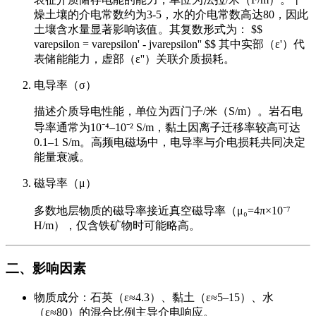
燥土壤的介电常数约为3-5，水的介电常数高达80，因此
土壤含水量显著影响该值。其复数形式为： $$
varepsilon = varepsilon' - jvarepsilon'' $$ 其中实部（ε'）代
表储能能力，虚部（ε''）关联介质损耗。
电导率（σ）
描述介质导电性能，单位为西门子/米（S/m）。岩石电
导率通常为10⁻⁴–10⁻² S/m，黏土因离子迁移率较高可达
0.1–1 S/m。高频电磁场中，电导率与介电损耗共同决定
能量衰减。
磁导率（μ）
多数地层物质的磁导率接近真空磁导率（μ₀=4π×10⁻⁷
H/m），仅含铁矿物时可能略高。
二、影响因素
物质成分：石英（ε≈4.3）、黏土（ε≈5–15）、水
（ε≈80）的混合比例主导介电响应。