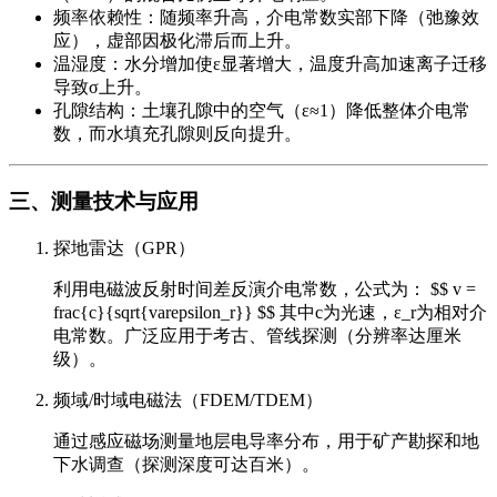
频率依赖性：随频率升高，介电常数实部下降（弛豫效
应），虚部因极化滞后而上升。
温湿度：水分增加使ε显著增大，温度升高加速离子迁移
导致σ上升。
孔隙结构：土壤孔隙中的空气（ε≈1）降低整体介电常
数，而水填充孔隙则反向提升。
三、测量技术与应用
探地雷达（GPR）
利用电磁波反射时间差反演介电常数，公式为： $$ v =
frac{c}{sqrt{varepsilon_r}} $$ 其中c为光速，ε_r为相对介
电常数。广泛应用于考古、管线探测（分辨率达厘米
级）。
频域/时域电磁法（FDEM/TDEM）
通过感应磁场测量地层电导率分布，用于矿产勘探和地
下水调查（探测深度可达百米）。