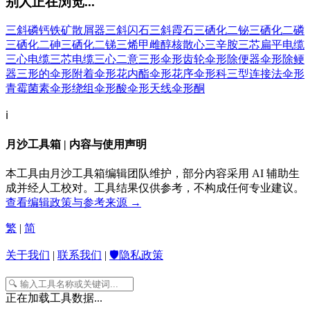
别人正在浏览...
三斜磷钙铁矿
散屑器
三斜闪石
三斜霞石
三硒化二铋
三硒化二磷
三硒化二砷
三硒化二锑
三烯甲雌醇核
散心
三辛胺
三芯扁平电缆
三心电缆
三芯电缆
三心二意
三形
伞形齿轮
伞形除便器
伞形除鲠
器
三形的
伞形附着
伞形花内酯
伞形花序
伞形科
三型连接法
伞形
青霉菌素
伞形绕组
伞形酸
伞形天线
伞形酮
ℹ️
月沙工具箱 | 内容与使用声明
本工具由月沙工具箱编辑团队维护，部分内容采用 AI 辅助生
成并经人工校对。工具结果仅供参考，不构成任何专业建议。
查看编辑政策与参考来源 →
繁
|
简
关于我们
|
联系我们
|
🛡️隐私政策
正在加载工具数据...