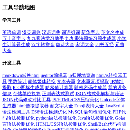
工具导航地图
学习工具
英语单词
汉英词典
汉语词典
词语组词
新华字典
英文名生成
五十音字卡
九九乘法学习助手
九九乘法题练习题生成器
小学
生计算题生成
汉字转拼音
唐诗大全
宋词大全
四书五经
元曲
大全
开发工具
markdown转换html
ueditor编辑器
ip归属地查询
html/js转换器工
具
字数统计
简体繁体转换
文本去重
文本重复项提取
IP地址
提取
ICO图标生成器
哈希值计算器
随机密码生成器
我的设备
信息
存储单位换算
正则表达式测试
JSON格式化解析与验证
JSON代码修改对比工具
JS/HTML/CSS压缩美化
Unicode字体
生成器
html链接提取器
颜文字大全
Emoji表情大全
JavaScript
语法检测工具
ES6语法检测优化
MySQL语句检测优化
PHP代
码语法检测优化
python语法检测优化
Java语法检测优化
Go语
言语法检测优化
HTML/CSS语法检测优化
Shell/Bash代码检测