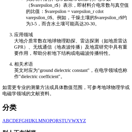
（$varepsilon_r$）表示，即材料介电常数与真空值
的比值：$varepsilon = varepsilon_r cdot
varepsilon_0$。例如，干燥土壤的$varepsilon_r$约
为3-5，而含水土壤可能高达20-30。
应用领域
大地介质常数在地球物理勘探、雷达探测（如地质雷达
GPR）、无线通信（地表波传播）及地震研究中具有重
要作用，帮助分析地下结构或电磁波传播特性。
相关术语
英文对应为"ground dielectric constant"，在电学领域也称
作"dielectric coefficient"。
如需更专业的测量方法或具体数值范围，可参考地球物理学或
电磁学领域的文献资料。
分类
A
B
C
D
E
F
G
H
I
J
K
L
M
N
O
P
Q
R
S
T
U
V
W
X
Y
Z