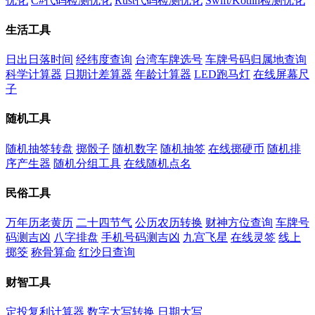
优化
C#代码检测优化
Rust代码检测优化
Swift/Kotlin检测优化
生活工具
日出日落时间
经纬度查询
台湾车牌选号
车牌号码归属地查询
科学计算器
日期计差算器
年龄计算器
LED跑马灯
在线屏幕尺
子
随机工具
随机抽签转盘
掷骰子
随机数字
随机抽签
在线掷硬币
随机排
序产生器
随机分组工具
在线随机点名
民俗工具
万年历老黄历
二十四节气
公历农历转换
财神方位查询
车牌号
码测吉凶
八字排盘
手机号码测吉凶
九宫飞星
在线灵签
线上
掷筊
称骨算命
红沙日查询
财智工具
定投复利计算器
数字大写转换
日期大写