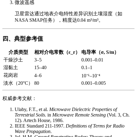
微波遥感
卫星雷达通过地表介电特性差异识别土壤湿度（如
NASA SMAP任务），精度达0.04 m³/m³。
四、典型参考值
介质类型
相对介电常数（ε_r）
电导率（σ, S/m）
干燥沙土
3–5
0.001–0.01
湿黏土
15–40
0.1–1
花岗岩
4–6
10⁻⁶–10⁻⁴
淡水（20°C）
80
0.001–0.005
权威参考文献：
Ulaby, F.T., et al.
Microwave Dielectric Properties of
Terrestrial Soils
. in
Microwave Remote Sensing
(Vol. 3, Ch.
12). Artech House, 1986.
IEEE Standard 211-1997.
Definitions of Terms for Radio
Wave Propagation
.
Jol, H.M.
Ground Penetrating Radar: Theory and