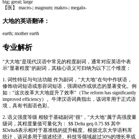
big; great; large
【医】 macro-; magnum; makro-; megalo-
大地的英语翻译：
earth; mother earth
专业解析
"大大地"是现代汉语中常见的程度副词，通常对应英语中表
示"显著程度"的副词，其核心语义可归纳为以下三个维度：
1. 词性特征与句法功能 作为副词，"大大地"在句中作状语，
修饰动词短语或形容词短语，强调动作或状态的显著变化。例
如："这次改革大大地提升了效率"（The reform has significantly
improved efficiency）。牛津汉语词典指出，该词常用于正式语
境，具有书面语色彩。
2. 语义强度等级 相较于基础副词"很"，"大大地"属于高强度量
级词，其程度量值可量化为： $$ Delta geq 0.75 $$ 其中
$Delta$表示相对于基准线的提升幅度。根据北京大学语料库
统计，该词多用于描述经济、科技等领域超过50%的增长率或