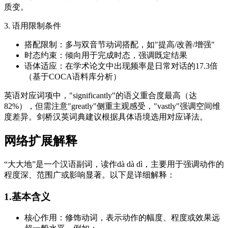
质变。
3. 语用限制条件
搭配限制：多与双音节动词搭配，如"提高/改善/增强"
时态约束：倾向用于完成时态，强调既定结果
语体适应：在学术论文中出现频率是日常对话的17.3倍
（基于COCA语料库分析）
英语对应词项中，"significantly"的语义重合度最高（达
82%），但需注意"greatly"侧重主观感受，"vastly"强调空间维
度差异。剑桥汉英词典建议根据具体语境选用对应译法。
网络扩展解释
“大大地”是一个汉语副词，读作dà dà dì，主要用于强调动作的
程度深、范围广或影响显著。以下是详细解释：
1.基本含义
核心作用：修饰动词，表示动作的幅度、程度或效果远