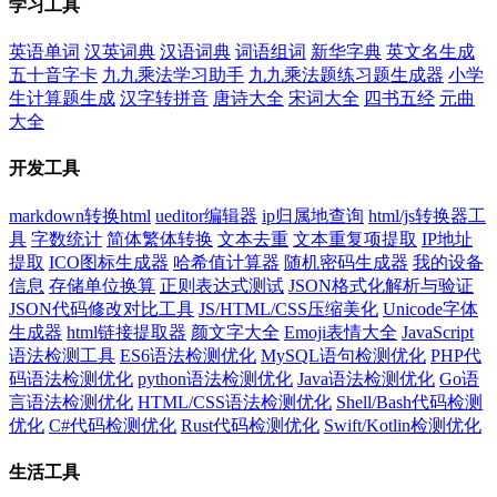
学习工具
英语单词
汉英词典
汉语词典
词语组词
新华字典
英文名生成
五十音字卡
九九乘法学习助手
九九乘法题练习题生成器
小学
生计算题生成
汉字转拼音
唐诗大全
宋词大全
四书五经
元曲
大全
开发工具
markdown转换html
ueditor编辑器
ip归属地查询
html/js转换器工
具
字数统计
简体繁体转换
文本去重
文本重复项提取
IP地址
提取
ICO图标生成器
哈希值计算器
随机密码生成器
我的设备
信息
存储单位换算
正则表达式测试
JSON格式化解析与验证
JSON代码修改对比工具
JS/HTML/CSS压缩美化
Unicode字体
生成器
html链接提取器
颜文字大全
Emoji表情大全
JavaScript
语法检测工具
ES6语法检测优化
MySQL语句检测优化
PHP代
码语法检测优化
python语法检测优化
Java语法检测优化
Go语
言语法检测优化
HTML/CSS语法检测优化
Shell/Bash代码检测
优化
C#代码检测优化
Rust代码检测优化
Swift/Kotlin检测优化
生活工具