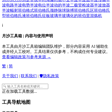
波电路
半波电势
半波电位
半波动的
半波二极管检波器
半波放器
半波幅射
班伯格式
班伯格氏颈静脉球脉搏
班伯格氏区
班伯格氏
型
班伯格氏液
班伯格氏征
板玻璃
半玻璃化的
班伯里混炼机
ℹ️
月沙工具箱 | 内容与使用声明
本工具由月沙工具箱编辑团队维护，部分内容采用 AI 辅助生
成并经人工校对。工具结果仅供参考，不构成任何专业建议。
查看编辑政策与参考来源 →
繁
|
简
关于我们
|
联系我们
|
🛡️隐私政策
正在加载工具数据...
工具导航地图