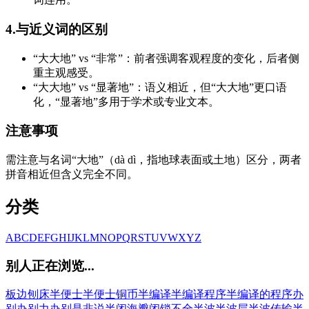
4.与近义词的区别
“大大地” vs “非常”：前者强调客观程度的变化，后者侧
重主观感受。
“大大地” vs “显著地”：语义相近，但“大大地”更口语
化，“显著地”多用于学术或专业文本。
注意事项
需注意与名词“大地”（dà dì，指地球表面或土地）区分，两者
拼音相近但含义完全不同。
分类
A
B
C
D
E
F
G
H
I
J
K
L
M
N
O
P
Q
R
S
T
U
V
W
X
Y
Z
别人正在浏览...
板边刨床
半便士
半便士铜币
半编译
半编译程序
半编译的程序
办
别
办别力
办别是非说
半闭海
瓣闭锁不全
半波
半波层
半波传输
半