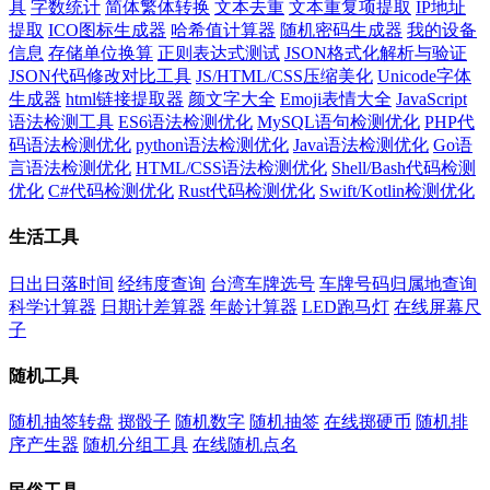
具
字数统计
简体繁体转换
文本去重
文本重复项提取
IP地址
提取
ICO图标生成器
哈希值计算器
随机密码生成器
我的设备
信息
存储单位换算
正则表达式测试
JSON格式化解析与验证
JSON代码修改对比工具
JS/HTML/CSS压缩美化
Unicode字体
生成器
html链接提取器
颜文字大全
Emoji表情大全
JavaScript
语法检测工具
ES6语法检测优化
MySQL语句检测优化
PHP代
码语法检测优化
python语法检测优化
Java语法检测优化
Go语
言语法检测优化
HTML/CSS语法检测优化
Shell/Bash代码检测
优化
C#代码检测优化
Rust代码检测优化
Swift/Kotlin检测优化
生活工具
日出日落时间
经纬度查询
台湾车牌选号
车牌号码归属地查询
科学计算器
日期计差算器
年龄计算器
LED跑马灯
在线屏幕尺
子
随机工具
随机抽签转盘
掷骰子
随机数字
随机抽签
在线掷硬币
随机排
序产生器
随机分组工具
在线随机点名