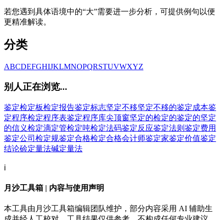
若您遇到具体语境中的“大”需要进一步分析，可提供例句以便
更精准解读。
分类
A
B
C
D
E
F
G
H
I
J
K
L
M
N
O
P
Q
R
S
T
U
V
W
X
Y
Z
别人正在浏览...
鉴定
检定板
检定报告
鉴定标志
坚定不移
坚定不移的
鉴定成本
鉴
定程序
检定程序表
鉴定程序库
尖顶窗
坚定的
检定的
鉴定的
坚定
的信义
检定滴定管
检定吨
检定法码
鉴定反应
鉴定法则
鉴定费用
鉴定公司
检定规
鉴定合格
检定合格会计师
鉴定家
鉴定价值
鉴定
结论
硷定量法
碱定量法
ℹ️
月沙工具箱 | 内容与使用声明
本工具由月沙工具箱编辑团队维护，部分内容采用 AI 辅助生
成并经人工校对。工具结果仅供参考，不构成任何专业建议。