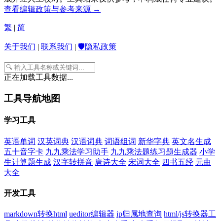
查看编辑政策与参考来源 →
繁
|
简
关于我们
|
联系我们
|
🛡️隐私政策
正在加载工具数据...
工具导航地图
学习工具
英语单词
汉英词典
汉语词典
词语组词
新华字典
英文名生成
五十音字卡
九九乘法学习助手
九九乘法题练习题生成器
小学
生计算题生成
汉字转拼音
唐诗大全
宋词大全
四书五经
元曲
大全
开发工具
markdown转换html
ueditor编辑器
ip归属地查询
html/js转换器工