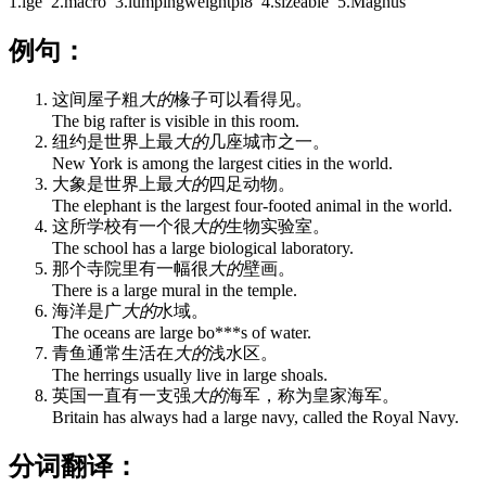
1.lge 2.macro 3.lumpingweightpi8 4.sizeable 5.Magnus
例句：
这间屋子粗
大的
椽子可以看得见。
The big rafter is visible in this room.
纽约是世界上最
大的
几座城市之一。
New York is among the largest cities in the world.
大象是世界上最
大的
四足动物。
The elephant is the largest four-footed animal in the world.
这所学校有一个很
大的
生物实验室。
The school has a large biological laboratory.
那个寺院里有一幅很
大的
壁画。
There is a large mural in the temple.
海洋是广
大的
水域。
The oceans are large bo***s of water.
青鱼通常生活在
大的
浅水区。
The herrings usually live in large shoals.
英国一直有一支强
大的
海军，称为皇家海军。
Britain has always had a large navy, called the Royal Navy.
分词翻译：