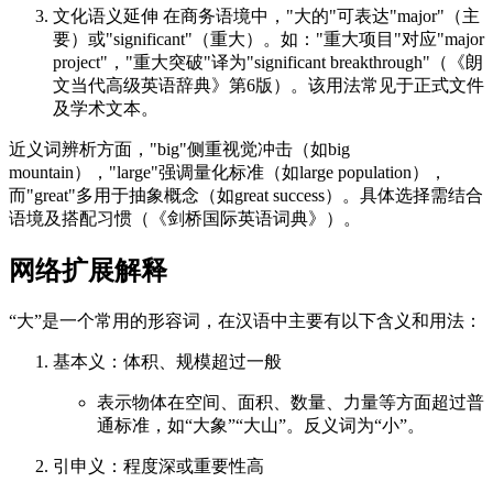
文化语义延伸 在商务语境中，"大的"可表达"major"（主
要）或"significant"（重大）。如："重大项目"对应"major
project"，"重大突破"译为"significant breakthrough"（《朗
文当代高级英语辞典》第6版）。该用法常见于正式文件
及学术文本。
近义词辨析方面，"big"侧重视觉冲击（如big
mountain），"large"强调量化标准（如large population），
而"great"多用于抽象概念（如great success）。具体选择需结合
语境及搭配习惯（《剑桥国际英语词典》）。
网络扩展解释
“大”是一个常用的形容词，在汉语中主要有以下含义和用法：
基本义：体积、规模超过一般
表示物体在空间、面积、数量、力量等方面超过普
通标准，如“大象”“大山”。反义词为“小”。
引申义：程度深或重要性高