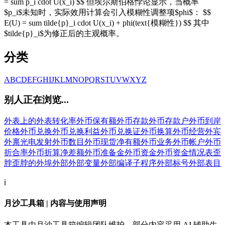
= sum p_i cdot U(x_i) $$ 但埃尔斯伯格悖论显示，当概率
$p_i$未知时，实际效用计算会引入模糊性调整项$phi$： $$
E(U) = sum tilde{p}_i cdot U(x_i) + phi(text{模糊性}) $$ 其中
$tilde{p}_i$为修正后的主观概率。
分类
A
B
C
D
E
F
G
H
I
J
K
L
M
N
O
P
Q
R
S
T
U
V
W
X
Y
Z
别人正在浏览...
外表上的
外表转化率
外币保有额
外币存款
外币存款户
外币到岸
价格
外币兑换
外币兑换利益
外币兑换证
外币换算
外币经营
外宾
外禀光电发射
外币数目
外币现货净有额
外币业务
外币帐户
外币
折合率
外币折算净差额
外币准备金
外币资金
外币资金情况表
歪
脖
歪脖的
外埠
外部
外部变量
外部编译子程序
外部标号
外部表目
ℹ️
月沙工具箱 | 内容与使用声明
本工具由月沙工具箱编辑团队维护，部分内容采用 AI 辅助生