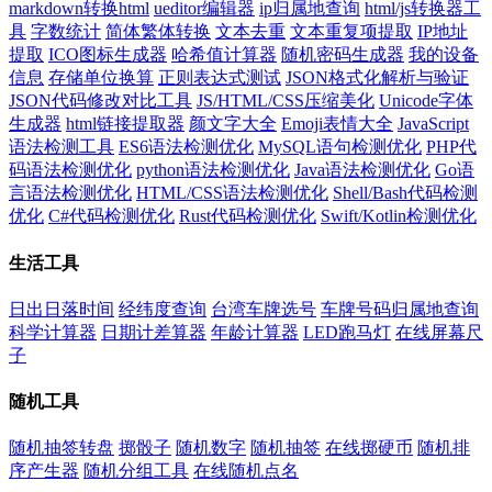
markdown转换html
ueditor编辑器
ip归属地查询
html/js转换器工
具
字数统计
简体繁体转换
文本去重
文本重复项提取
IP地址
提取
ICO图标生成器
哈希值计算器
随机密码生成器
我的设备
信息
存储单位换算
正则表达式测试
JSON格式化解析与验证
JSON代码修改对比工具
JS/HTML/CSS压缩美化
Unicode字体
生成器
html链接提取器
颜文字大全
Emoji表情大全
JavaScript
语法检测工具
ES6语法检测优化
MySQL语句检测优化
PHP代
码语法检测优化
python语法检测优化
Java语法检测优化
Go语
言语法检测优化
HTML/CSS语法检测优化
Shell/Bash代码检测
优化
C#代码检测优化
Rust代码检测优化
Swift/Kotlin检测优化
生活工具
日出日落时间
经纬度查询
台湾车牌选号
车牌号码归属地查询
科学计算器
日期计差算器
年龄计算器
LED跑马灯
在线屏幕尺
子
随机工具
随机抽签转盘
掷骰子
随机数字
随机抽签
在线掷硬币
随机排
序产生器
随机分组工具
在线随机点名