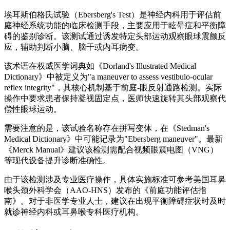
埃耳斯伯格氏试验（Ebersberg's Test）是神经内科用于评估前
庭神经系统功能的临床检测手段，主要应用于眩晕症和平衡障
碍的鉴别诊断。该测试通过诱发特定头部运动观察眼球震颤反
应，辅助判断小脑、脑干或内耳病变。
该术语在权威医学词典如《Dorland's Illustrated Medical
Dictionary》中被定义为"a maneuver to assess vestibulo-ocular
reflex integrity"，其核心机制基于前庭-眼反射通路检测。实际
操作中要求患者保持凝视固定点，医师快速旋转其头部观察代
偿性眼球运动。
需要注意的是，该试验名称存在拼写变体，在《Stedman's
Medical Dictionary》中可能记录为"Ebersberg maneuver"。最新
《Merck Manual》建议该检测需配合视频眼震电图（VNG）
等现代设备提升诊断准确性。
由于该检测涉及专业医疗操作，具体实施标准可参考美国耳鼻
喉头颈外科学会（AAO-HNS）发布的《前庭功能评估指
南》。对于非医学专业人士，建议在出现平衡障碍症状时及时
就诊神经内科或耳鼻喉专科医疗机构。