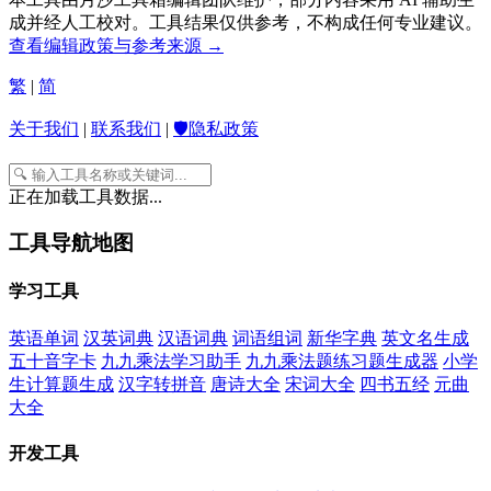
成并经人工校对。工具结果仅供参考，不构成任何专业建议。
查看编辑政策与参考来源 →
繁
|
简
关于我们
|
联系我们
|
🛡️隐私政策
正在加载工具数据...
工具导航地图
学习工具
英语单词
汉英词典
汉语词典
词语组词
新华字典
英文名生成
五十音字卡
九九乘法学习助手
九九乘法题练习题生成器
小学
生计算题生成
汉字转拼音
唐诗大全
宋词大全
四书五经
元曲
大全
开发工具