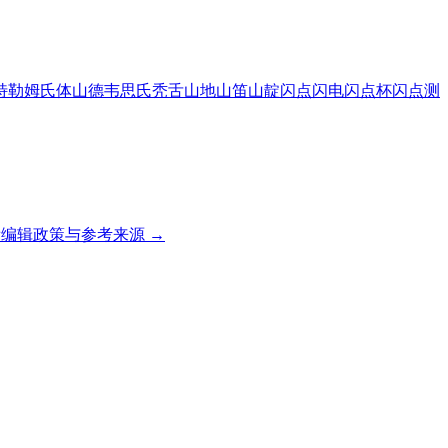
特勒姆氏体
山德韦思氏秃舌
山地
山笛
山靛
闪点
闪电
闪点杯
闪点测
编辑政策与参考来源 →