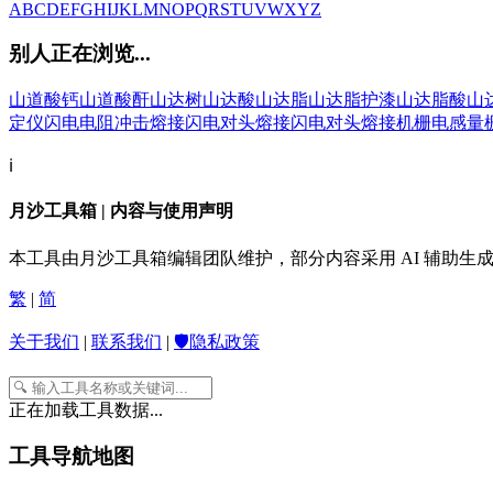
A
B
C
D
E
F
G
H
I
J
K
L
M
N
O
P
Q
R
S
T
U
V
W
X
Y
Z
别人正在浏览...
山道酸钙
山道酸酐
山达树
山达酸
山达脂
山达脂护漆
山达脂酸
山
定仪
闪电电阻冲击熔接
闪电对头熔接
闪电对头熔接机
栅电感量
ℹ️
月沙工具箱 | 内容与使用声明
本工具由月沙工具箱编辑团队维护，部分内容采用 AI 辅助
繁
|
简
关于我们
|
联系我们
|
🛡️隐私政策
正在加载工具数据...
工具导航地图