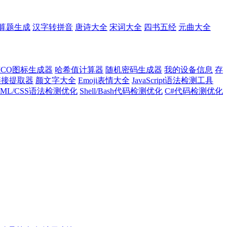
算题生成
汉字转拼音
唐诗大全
宋词大全
四书五经
元曲大全
ICO图标生成器
哈希值计算器
随机密码生成器
我的设备信息
存
l链接提取器
颜文字大全
Emoji表情大全
JavaScript语法检测工具
TML/CSS语法检测优化
Shell/Bash代码检测优化
C#代码检测优化