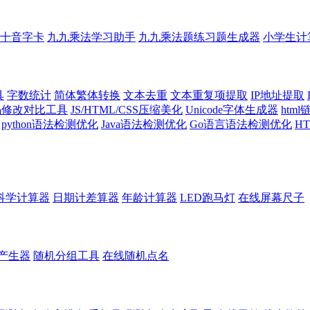
十音字卡
九九乘法学习助手
九九乘法题练习题生成器
小学生计
具
字数统计
简体繁体转换
文本去重
文本重复项提取
IP地址提取
代码修改对比工具
JS/HTML/CSS压缩美化
Unicode字体生成器
htm
python语法检测优化
Java语法检测优化
Go语言语法检测优化
H
科学计算器
日期计差算器
年龄计算器
LED跑马灯
在线屏幕尺子
产生器
随机分组工具
在线随机点名