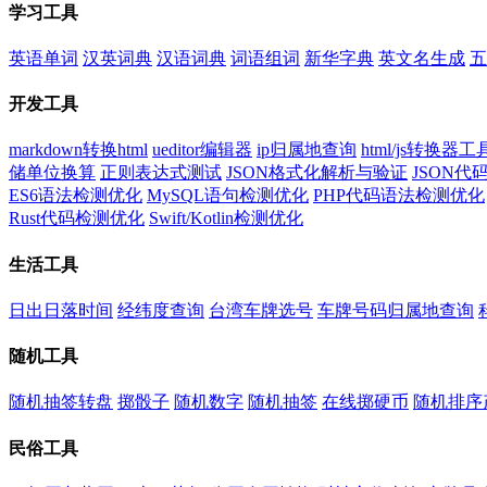
学习工具
英语单词
汉英词典
汉语词典
词语组词
新华字典
英文名生成
五
开发工具
markdown转换html
ueditor编辑器
ip归属地查询
html/js转换器工
储单位换算
正则表达式测试
JSON格式化解析与验证
JSON
ES6语法检测优化
MySQL语句检测优化
PHP代码语法检测优化
Rust代码检测优化
Swift/Kotlin检测优化
生活工具
日出日落时间
经纬度查询
台湾车牌选号
车牌号码归属地查询
随机工具
随机抽签转盘
掷骰子
随机数字
随机抽签
在线掷硬币
随机排序
民俗工具