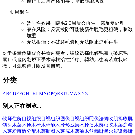
操作前后需严格消毒，降低感染风险
局限性
暂时性效果：睫毛2-3周后会再生，需反复处理
潜在风险：反复拔除可能使新生睫毛更粗硬，刺激
加重
无法根治：不破坏毛囊则无法阻止睫毛再生
对于多量倒睫或合并睑内翻者，建议选择电解毛囊（破坏毛
囊）或睑内翻矫正手术等根治性治疗。婴幼儿患者若症状轻
微，可观察待其随发育自愈。
分类
A
B
C
D
E
F
G
H
I
J
K
L
M
N
O
P
Q
R
S
T
U
V
W
X
Y
Z
别人正在浏览...
牧师住所
目视组织
目视组织图像
目视组织照像法
拇收肌
拇收肌
斜头
木薯
木拴
木栓
木栓酮
木栓形成层
木栓质
木熟虫胶
木薯淀粉
木薯粉
亩数分配
木薯胶树
木薯属
木薯油
木丝
穆斯堡尔能谱
穆斯