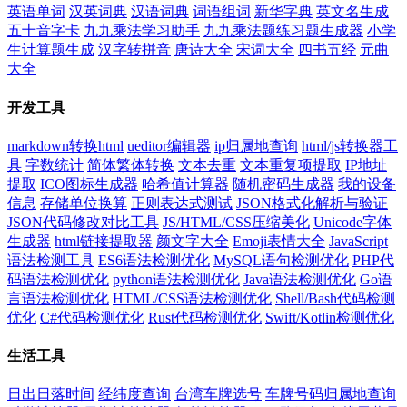
英语单词
汉英词典
汉语词典
词语组词
新华字典
英文名生成
五十音字卡
九九乘法学习助手
九九乘法题练习题生成器
小学
生计算题生成
汉字转拼音
唐诗大全
宋词大全
四书五经
元曲
大全
开发工具
markdown转换html
ueditor编辑器
ip归属地查询
html/js转换器工
具
字数统计
简体繁体转换
文本去重
文本重复项提取
IP地址
提取
ICO图标生成器
哈希值计算器
随机密码生成器
我的设备
信息
存储单位换算
正则表达式测试
JSON格式化解析与验证
JSON代码修改对比工具
JS/HTML/CSS压缩美化
Unicode字体
生成器
html链接提取器
颜文字大全
Emoji表情大全
JavaScript
语法检测工具
ES6语法检测优化
MySQL语句检测优化
PHP代
码语法检测优化
python语法检测优化
Java语法检测优化
Go语
言语法检测优化
HTML/CSS语法检测优化
Shell/Bash代码检测
优化
C#代码检测优化
Rust代码检测优化
Swift/Kotlin检测优化
生活工具
日出日落时间
经纬度查询
台湾车牌选号
车牌号码归属地查询