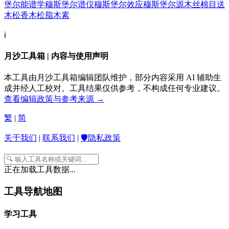
堡尔能谱学
穆斯堡尔谱仪
穆斯堡尔效应
穆斯堡尔源
木丝棉
目送
木松香
木松脂
木素
ℹ️
月沙工具箱 | 内容与使用声明
本工具由月沙工具箱编辑团队维护，部分内容采用 AI 辅助生
成并经人工校对。工具结果仅供参考，不构成任何专业建议。
查看编辑政策与参考来源 →
繁
|
简
关于我们
|
联系我们
|
🛡️隐私政策
正在加载工具数据...
工具导航地图
学习工具