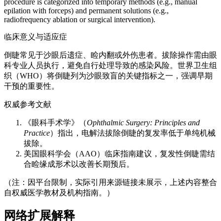
procedure is categorized into temporary methods (e.g., manual
epilation with forceps) and permanent solutions (e.g.,
radiofrequency ablation or surgical intervention).
临床意义与适应症
倒睫常见于沙眼后遗症、睑内翻或外伤患者。拔除操作需由眼
科专业人员执行，避免自行处理导致的感染风险。世界卫生组
织（WHO）将倒睫列为沙眼致盲的关键指标之一，强调早期
干预的重要性。
权威参考文献
《眼科手术学》（
Ophthalmic Surgery: Principles and
Practice
）指出，电解法拔除倒睫的复发率低于单纯机械
拔除。
美国眼科学会（AAO）临床指南建议，复发性倒睫需结
合睑缘成形术以改善长期预后。
（注：因平台限制，实际引用来源链接未展示，上述内容整合
自权威医学教材及机构指南。）
网络扩展解释