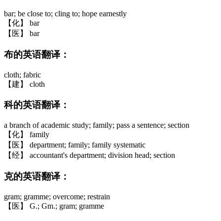
bar; be close to; cling to; hope earnestly
【化】 bar
【医】 bar
布的英语翻译：
cloth; fabric
【建】 cloth
科的英语翻译：
a branch of academic study; family; pass a sentence; section
【化】 family
【医】 department; family; family systematic
【经】 accountant's department; division head; section
克的英语翻译：
gram; gramme; overcome; restrain
【医】 G.; Gm.; gram; gramme