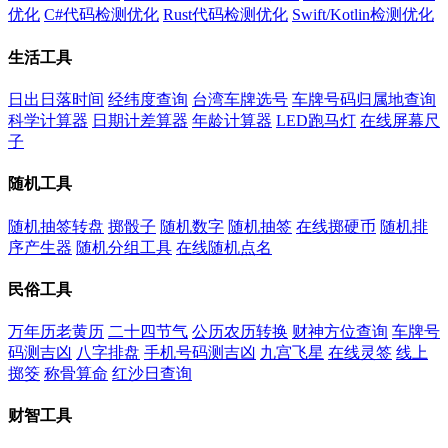
优化
C#代码检测优化
Rust代码检测优化
Swift/Kotlin检测优化
生活工具
日出日落时间
经纬度查询
台湾车牌选号
车牌号码归属地查询
科学计算器
日期计差算器
年龄计算器
LED跑马灯
在线屏幕尺
子
随机工具
随机抽签转盘
掷骰子
随机数字
随机抽签
在线掷硬币
随机排
序产生器
随机分组工具
在线随机点名
民俗工具
万年历老黄历
二十四节气
公历农历转换
财神方位查询
车牌号
码测吉凶
八字排盘
手机号码测吉凶
九宫飞星
在线灵签
线上
掷筊
称骨算命
红沙日查询
财智工具