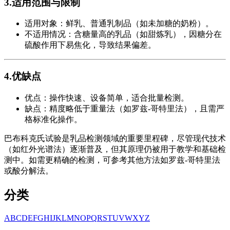
3.适用范围与限制
适用对象：鲜乳、普通乳制品（如未加糖的奶粉）。
不适用情况：含糖量高的乳品（如甜炼乳），因糖分在
硫酸作用下易焦化，导致结果偏差。
4.优缺点
优点：操作快速、设备简单，适合批量检测。
缺点：精度略低于重量法（如罗兹-哥特里法），且需严
格标准化操作。
巴布科克氏试验是乳品检测领域的重要里程碑，尽管现代技术
（如红外光谱法）逐渐普及，但其原理仍被用于教学和基础检
测中。如需更精确的检测，可参考其他方法如罗兹-哥特里法
或酸分解法。
分类
A
B
C
D
E
F
G
H
I
J
K
L
M
N
O
P
Q
R
S
T
U
V
W
X
Y
Z