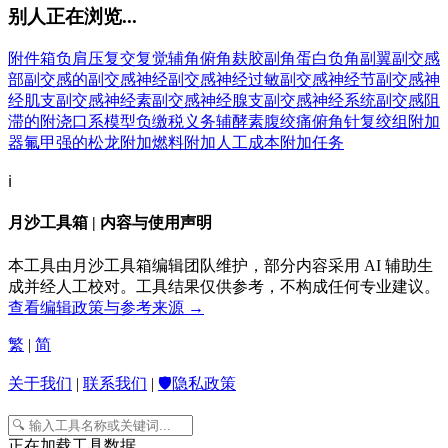
别人正在浏览...
附件箱
负肩压
复交
复觉
辅角
俯角
麸胶
副角蛋白
负角副翼
副交感
部
副交感的
副交感神经
副交感神经过敏
副交感神经节
副交感神
经肌支
副交感神经素
副交感神经腺支
副交感神经系统
副交感阻
滞的
附浇口系模型
负缴税义务
辅酵素
腹绞痛
俯角针
复绞组
附加
器
氟甲强的松龙
附加燃料
附加人工成本
附加任务
ℹ️
月沙工具箱 | 内容与使用声明
本工具由月沙工具箱编辑团队维护，部分内容采用 AI 辅助生
成并经人工校对。工具结果仅供参考，不构成任何专业建议。
查看编辑政策与参考来源 →
繁
|
简
关于我们
|
联系我们
|
🛡️隐私政策
正在加载工具数据...