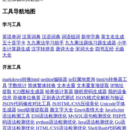
工具导航地图
学习工具
英语单词
汉英词典
汉语词典
词语组词
新华字典
英文名生成
五十音字卡
九九乘法学习助手
九九乘法题练习题生成器
小学
生计算题生成
汉字转拼音
唐诗大全
宋词大全
四书五经
元曲
大全
开发工具
markdown转换html
ueditor编辑器
ip归属地查询
html/js转换器工
具
字数统计
简体繁体转换
文本去重
文本重复项提取
IP地址
提取
ICO图标生成器
哈希值计算器
随机密码生成器
我的设备
信息
存储单位换算
正则表达式测试
JSON格式化解析与验证
JSON代码修改对比工具
JS/HTML/CSS压缩美化
Unicode字体
生成器
html链接提取器
颜文字大全
Emoji表情大全
JavaScript
语法检测工具
ES6语法检测优化
MySQL语句检测优化
PHP代
码语法检测优化
python语法检测优化
Java语法检测优化
Go语
言语法检测优化
HTML/CSS语法检测优化
Shell/Bash代码检测