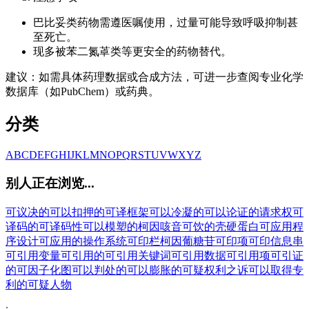
巴比妥类药物需遵医嘱使用，过量可能导致呼吸抑制甚
至死亡。
现多被苯二氮䓬类等更安全的药物替代。
建议：如需具体药理数据或合成方法，可进一步查阅专业化学
数据库（如PubChem）或药典。
分类
A
B
C
D
E
F
G
H
I
J
K
L
M
N
O
P
Q
R
S
T
U
V
W
X
Y
Z
别人正在浏览...
可议决的
可以扣押的
可译框架
可以冷凝的
可以论证的请求权
可
译码的
可译码性
可以模塑的
柯因
咳音
可饮的
壳硬蛋白
可应用程
序设计
可应用的操作系统
可印栏
柯因葡糖苷
可印项
可印信息串
可引用变量
可引用的
可引用关键词
可引用数据
可引用项
可引证
的
可因子化图
可以判处的
可以膨胀的
可疑权利之诉
可以取得专
利的
可疑人物