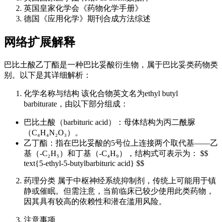
英国皇家化学会《药物化学手册》
德国《应用化学》期刊合成方法综述
网络扩展解释
巴比土酸乙丁酯是一种巴比妥酸衍生物，属于巴比妥类药物类
别。以下是其详细解析：
化学名称与结构 该化合物英文名为ethyl butyl
barbiturate，由以下部分组成：
巴比土酸（barbituric acid）：母体结构为丙二酰脲
（C₄H₄N₂O₃）。
乙丁酯：指在巴比妥酸的5号位上连接两个取代基——乙
基（-C₂H₅）和丁基（-C₄H₉），结构式可表示为： $$
text{5-ethyl-5-butylbarbituric acid} $$
药理分类 属于中枢神经系统抑制剂，传统上可能用于镇
静或催眠。但需注意，当前临床已较少使用此类药物，
因其具有较高的依赖性和潜在滥用风险。
注意事项