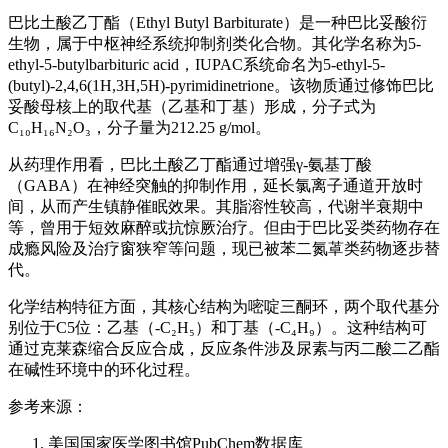
巴比土酸乙丁酯（Ethyl Butyl Barbiturate）是一种巴比妥酸衍
生物，属于中枢神经系统抑制剂类化合物。其化学名称为5-
ethyl-5-butylbarbituric acid，IUPAC系统命名为5-ethyl-5-
(butyl)-2,4,6(1H,3H,5H)-pyrimidinetrione。该物质通过修饰巴比
妥酸母核上的取代基（乙基和丁基）形成，分子式为
C₁₀H₁₆N₂O₃，分子量为212.25 g/mol。
从药理作用看，巴比土酸乙丁酯通过增强γ-氨基丁酸
（GABA）在神经突触的抑制作用，延长氯离子通道开放时
间，从而产生镇静催眠效果。其脂溶性较高，代谢半衰期中
等，曾用于短效麻醉或抗惊厥治疗。但由于巴比妥类药物存在
成瘾风险及治疗窗狭窄等问题，现已被苯二氮䓬类药物逐步替
代。
化学结构特征方面，其核心结构为嘧啶三酮环，两个取代基分
别位于C5位：乙基（-C₂H₅）和丁基（-C₄H₉）。这种结构可
通过克莱森缩合反应合成，反应条件涉及尿素与丙二酸二乙酯
在碱性环境中的环化过程。
参考来源：
美国国家医学图书馆PubChem数据库