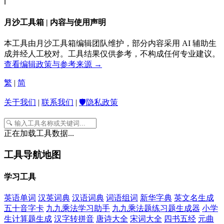
ℹ️
月沙工具箱 | 内容与使用声明
本工具由月沙工具箱编辑团队维护，部分内容采用 AI 辅助生
成并经人工校对。工具结果仅供参考，不构成任何专业建议。
查看编辑政策与参考来源 →
繁
|
简
关于我们
|
联系我们
|
🛡️隐私政策
正在加载工具数据...
工具导航地图
学习工具
英语单词
汉英词典
汉语词典
词语组词
新华字典
英文名生成
五十音字卡
九九乘法学习助手
九九乘法题练习题生成器
小学
生计算题生成
汉字转拼音
唐诗大全
宋词大全
四书五经
元曲