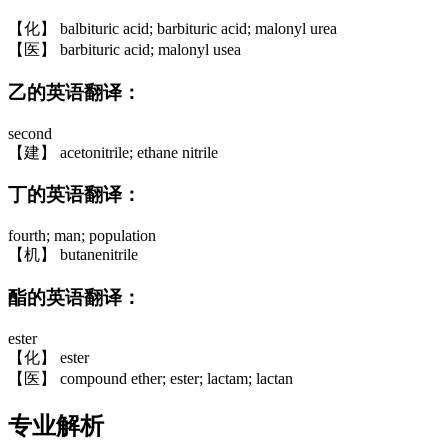
【化】 balbituric acid; barbituric acid; malonyl urea
【医】 barbituric acid; malonyl usea
乙的英语翻译：
second
【建】 acetonitrile; ethane nitrile
丁的英语翻译：
fourth; man; population
【机】 butanenitrile
酯的英语翻译：
ester
【化】 ester
【医】 compound ether; ester; lactam; lactan
专业解析