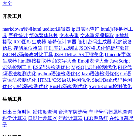
大全
开发工具
markdown转换html
ueditor编辑器
ip归属地查询
html/js转换器工
具
字数统计
简体繁体转换
文本去重
文本重复项提取
IP地址
提取
ICO图标生成器
哈希值计算器
随机密码生成器
我的设备
信息
存储单位换算
正则表达式测试
JSON格式化解析与验证
JSON代码修改对比工具
JS/HTML/CSS压缩美化
Unicode字体
生成器
html链接提取器
颜文字大全
Emoji表情大全
JavaScript
语法检测工具
ES6语法检测优化
MySQL语句检测优化
PHP代
码语法检测优化
python语法检测优化
Java语法检测优化
Go语
言语法检测优化
HTML/CSS语法检测优化
Shell/Bash代码检测
优化
C#代码检测优化
Rust代码检测优化
Swift/Kotlin检测优化
生活工具
日出日落时间
经纬度查询
台湾车牌选号
车牌号码归属地查询
科学计算器
日期计差算器
年龄计算器
LED跑马灯
在线屏幕尺
子