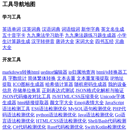
工具导航地图
学习工具
英语单词
汉英词典
汉语词典
词语组词
新华字典
英文名生成
五十音字卡
九九乘法学习助手
九九乘法题练习题生成器
小学
生计算题生成
汉字转拼音
唐诗大全
宋词大全
四书五经
元曲
大全
开发工具
markdown转换html
ueditor编辑器
ip归属地查询
html/js转换器工
具
字数统计
简体繁体转换
文本去重
文本重复项提取
IP地址
提取
ICO图标生成器
哈希值计算器
随机密码生成器
我的设备
信息
存储单位换算
正则表达式测试
JSON格式化解析与验证
JSON代码修改对比工具
JS/HTML/CSS压缩美化
Unicode字体
生成器
html链接提取器
颜文字大全
Emoji表情大全
JavaScript
语法检测工具
ES6语法检测优化
MySQL语句检测优化
PHP代
码语法检测优化
python语法检测优化
Java语法检测优化
Go语
言语法检测优化
HTML/CSS语法检测优化
Shell/Bash代码检测
优化
C#代码检测优化
Rust代码检测优化
Swift/Kotlin检测优化