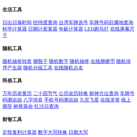
生活工具
日出日落时间
经纬度查询
台湾车牌选号
车牌号码归属地查询
科学计算器
日期计差算器
年龄计算器
LED跑马灯
在线屏幕尺
子
随机工具
随机抽签转盘
掷骰子
随机数字
随机抽签
在线掷硬币
随机排
序产生器
随机分组工具
在线随机点名
民俗工具
万年历老黄历
二十四节气
公历农历转换
财神方位查询
车牌号
码测吉凶
八字排盘
手机号码测吉凶
九宫飞星
在线灵签
线上
掷筊
称骨算命
红沙日查询
财智工具
定投复利计算器
数字大写转换
日期大写