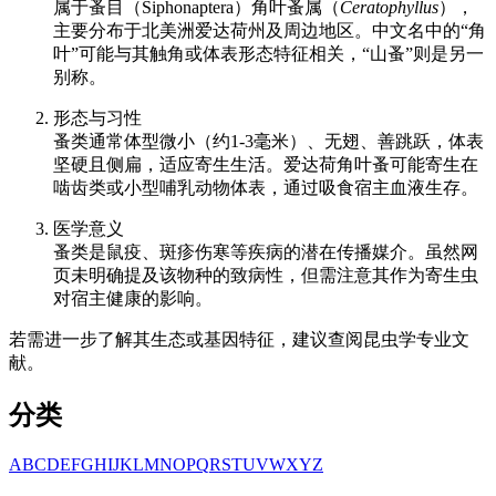
属于蚤目（Siphonaptera）角叶蚤属（
Ceratophyllus
），
主要分布于北美洲爱达荷州及周边地区。中文名中的“角
叶”可能与其触角或体表形态特征相关，“山蚤”则是另一
别称。
形态与习性
蚤类通常体型微小（约1-3毫米）、无翅、善跳跃，体表
坚硬且侧扁，适应寄生生活。爱达荷角叶蚤可能寄生在
啮齿类或小型哺乳动物体表，通过吸食宿主血液生存。
医学意义
蚤类是鼠疫、斑疹伤寒等疾病的潜在传播媒介。虽然网
页未明确提及该物种的致病性，但需注意其作为寄生虫
对宿主健康的影响。
若需进一步了解其生态或基因特征，建议查阅昆虫学专业文
献。
分类
A
B
C
D
E
F
G
H
I
J
K
L
M
N
O
P
Q
R
S
T
U
V
W
X
Y
Z