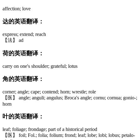
affection; love
达的英语翻译：
express; extend; reach
【法】 ad
荷的英语翻译：
carry on one's shoulder; grateful; lotus
角的英语翻译：
corner; angle; cape; contend; horn; wrestle; role
【医】 angle; anguli; angulus; Broca's angle; cornu; cornua; gonio-;
horn
叶的英语翻译：
leaf; foliage; frondage; part of a historical period
【医】 foil; Fol.; folia; folium; frond; leaf; lobe; lobi; lobus; petalo-