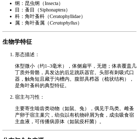
纲：昆虫纲（Insecta）
目：蚤目（Siphonaptera）
科：角叶蚤科（Ceratophyllidae）
属：角叶蚤属（
Ceratophyllus
）
生物学特征
形态描述：
体型微小（约1–3毫米），体侧扁平，无翅；体表覆盖几
丁质外骨骼，具发达的后足跳跃器官。头部有刺吸式口
器，触角短且藏于沟槽内。腹部具栉器（梳状结构），
是角叶蚤科的典型特征。
宿主与习性：
主要寄生啮齿类动物（如鼠、兔），偶见于鸟类。雌蚤
产卵于宿主巢穴，幼虫以有机物碎屑为食，成虫吸食宿
主血液，可传播病原体（如鼠疫杆菌）。