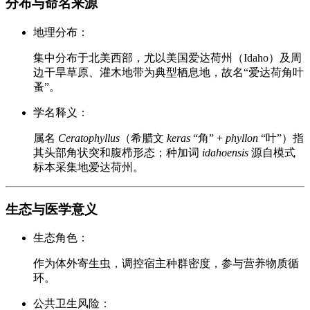
分布与命名来源
地理分布：
集中分布于北美西部，尤以美国爱达荷州（Idaho）及周
边干旱草原、灌木地带为典型栖息地，故名“爱达荷角叶
蚤”。
学名释义：
属名
Ceratophyllus
（希腊文
keras
“角” +
phyllon
“叶”）指
其头部角状突和腹栉形态；种加词
idahoensis
源自模式
标本采集地爱达荷州。
生态与医学意义
生态角色：
作为体外寄生虫，调控宿主种群密度，参与营养物质循
环。
公共卫生风险：