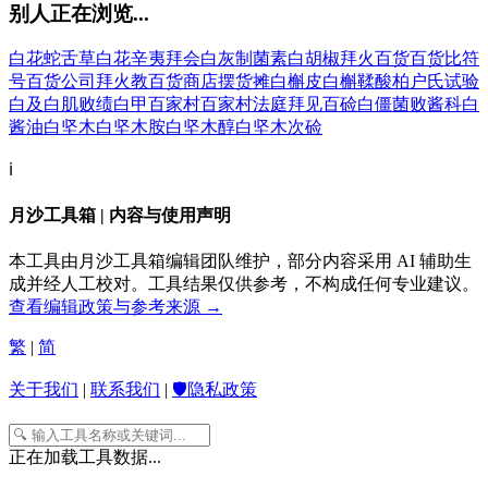
别人正在浏览...
白花蛇舌草
白花辛夷
拜会
白灰制菌素
白胡椒
拜火
百货
百货比符
号
百货公司
拜火教
百货商店
摆货摊
白槲皮
白槲鞣酸
柏户氏试验
白及
白肌
败绩
白甲
百家村
百家村法庭
拜见
百硷
白僵菌
败酱科
白
酱油
白坚木
白坚木胺
白坚木醇
白坚木次硷
ℹ️
月沙工具箱 | 内容与使用声明
本工具由月沙工具箱编辑团队维护，部分内容采用 AI 辅助生
成并经人工校对。工具结果仅供参考，不构成任何专业建议。
查看编辑政策与参考来源 →
繁
|
简
关于我们
|
联系我们
|
🛡️隐私政策
正在加载工具数据...