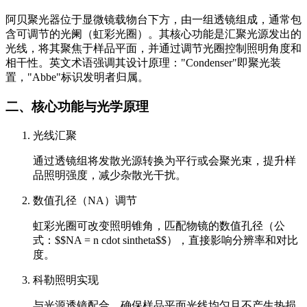
阿贝聚光器位于显微镜载物台下方，由一组透镜组成，通常包
含可调节的光阑（虹彩光圈）。其核心功能是汇聚光源发出的
光线，将其聚焦于样品平面，并通过调节光圈控制照明角度和
相干性。英文术语强调其设计原理："Condenser"即聚光装
置，"Abbe"标识发明者归属。
二、核心功能与光学原理
光线汇聚
通过透镜组将发散光源转换为平行或会聚光束，提升样
品照明强度，减少杂散光干扰。
数值孔径（NA）调节
虹彩光圈可改变照明锥角，匹配物镜的数值孔径（公
式：$$NA = n cdot sintheta$$），直接影响分辨率和对比
度。
科勒照明实现
与光源透镜配合，确保样品平面光线均匀且不产生热损