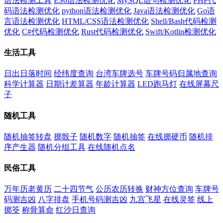
语法检测工具
ES6语法检测优化
MySQL语句检测优化
PHP代
码语法检测优化
python语法检测优化
Java语法检测优化
Go语
言语法检测优化
HTML/CSS语法检测优化
Shell/Bash代码检测
优化
C#代码检测优化
Rust代码检测优化
Swift/Kotlin检测优化
生活工具
日出日落时间
经纬度查询
台湾车牌选号
车牌号码归属地查询
科学计算器
日期计差算器
年龄计算器
LED跑马灯
在线屏幕尺
子
随机工具
随机抽签转盘
掷骰子
随机数字
随机抽签
在线掷硬币
随机排
序产生器
随机分组工具
在线随机点名
民俗工具
万年历老黄历
二十四节气
公历农历转换
财神方位查询
车牌号
码测吉凶
八字排盘
手机号码测吉凶
九宫飞星
在线灵签
线上
掷筊
称骨算命
红沙日查询