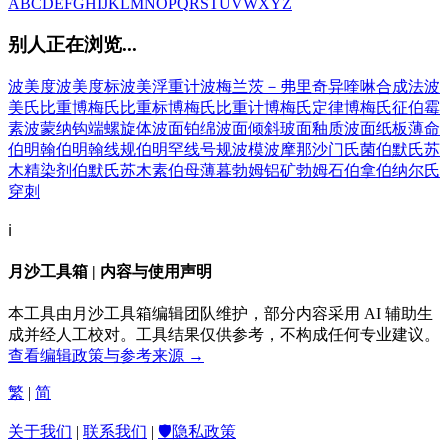
A
B
C
D
E
F
G
H
I
J
K
L
M
N
O
P
Q
R
S
T
U
V
W
X
Y
Z
别人正在浏览...
波美度
波美度标
波美浮重计
波梅兰茨－弗里奇异喹啉合成法
波
美氏比重
博梅氏比重标
博梅氏比重计
博梅氏定律
博梅氏征
伯霉
素
波蒙纳钩端螺旋体
波面
铂绵
波面倾斜
玻面釉质
波面纸板
薄命
伯明翰
伯明翰线规
伯明罕线号规
波模
波摩那沙门氏菌
伯默氏苏
木精染剂
伯默氏苏木素
伯母
薄暮
勃姆铝矿
勃姆石
伯拿
伯纳尔氏
穿刺
ℹ️
月沙工具箱 | 内容与使用声明
本工具由月沙工具箱编辑团队维护，部分内容采用 AI 辅助生
成并经人工校对。工具结果仅供参考，不构成任何专业建议。
查看编辑政策与参考来源 →
繁
|
简
关于我们
|
联系我们
|
🛡️隐私政策