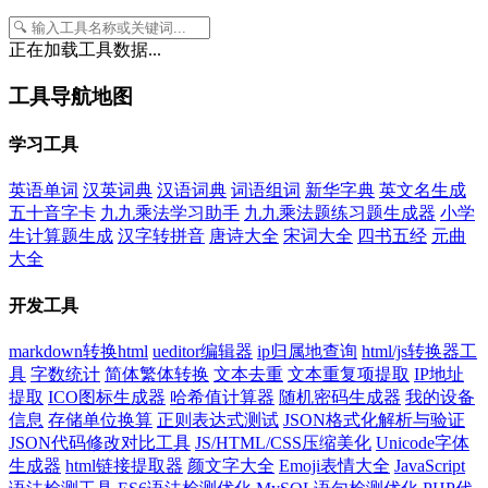
正在加载工具数据...
工具导航地图
学习工具
英语单词
汉英词典
汉语词典
词语组词
新华字典
英文名生成
五十音字卡
九九乘法学习助手
九九乘法题练习题生成器
小学
生计算题生成
汉字转拼音
唐诗大全
宋词大全
四书五经
元曲
大全
开发工具
markdown转换html
ueditor编辑器
ip归属地查询
html/js转换器工
具
字数统计
简体繁体转换
文本去重
文本重复项提取
IP地址
提取
ICO图标生成器
哈希值计算器
随机密码生成器
我的设备
信息
存储单位换算
正则表达式测试
JSON格式化解析与验证
JSON代码修改对比工具
JS/HTML/CSS压缩美化
Unicode字体
生成器
html链接提取器
颜文字大全
Emoji表情大全
JavaScript