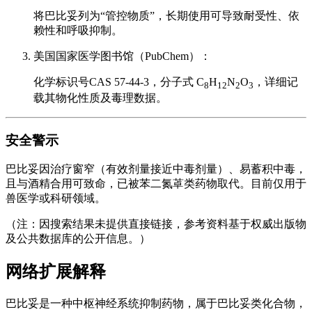
将巴比妥列为“管控物质”，长期使用可导致耐受性、依
赖性和呼吸抑制。
美国国家医学图书馆（PubChem）：
化学标识号CAS 57-44-3，分子式 C
H
N
O
，详细记
8
12
2
3
载其物化性质及毒理数据。
安全警示
巴比妥因治疗窗窄（有效剂量接近中毒剂量）、易蓄积中毒，
且与酒精合用可致命，已被苯二氮䓬类药物取代。目前仅用于
兽医学或科研领域。
（注：因搜索结果未提供直接链接，参考资料基于权威出版物
及公共数据库的公开信息。）
网络扩展解释
巴比妥是一种中枢神经系统抑制药物，属于巴比妥类化合物，