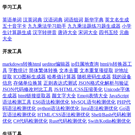
学习工具
英语单词
汉英词典
汉语词典
词语组词
新华字典
英文名生成
五十音字卡
九九乘法学习助手
九九乘法题练习题生成器
小学
生计算题生成
汉字转拼音
唐诗大全
宋词大全
四书五经
元曲
大全
开发工具
markdown转换html
ueditor编辑器
ip归属地查询
html/js转换器工
具
字数统计
简体繁体转换
文本去重
文本重复项提取
IP地址
提取
ICO图标生成器
哈希值计算器
随机密码生成器
我的设备
信息
存储单位换算
正则表达式测试
JSON格式化解析与验证
JSON代码修改对比工具
JS/HTML/CSS压缩美化
Unicode字体
生成器
html链接提取器
颜文字大全
Emoji表情大全
JavaScript
语法检测工具
ES6语法检测优化
MySQL语句检测优化
PHP代
码语法检测优化
python语法检测优化
Java语法检测优化
Go语
言语法检测优化
HTML/CSS语法检测优化
Shell/Bash代码检测
优化
C#代码检测优化
Rust代码检测优化
Swift/Kotlin检测优化
生活工具