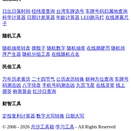
日出日落时间
经纬度查询
台湾车牌选号
车牌号码归属地查询
科学计算器
日期计差算器
年龄计算器
LED跑马灯
在线屏幕尺
子
随机工具
随机抽签转盘
掷骰子
随机数字
随机抽签
在线掷硬币
随机排
序产生器
随机分组工具
在线随机点名
民俗工具
万年历老黄历
二十四节气
公历农历转换
财神方位查询
车牌号
码测吉凶
八字排盘
手机号码测吉凶
九宫飞星
在线灵签
线上
掷筊
称骨算命
红沙日查询
财智工具
定投复利计算器
数字大写转换
日期大写
© 2006 - 2026
月沙工具箱
·
学习工具
- All Rights Reserved