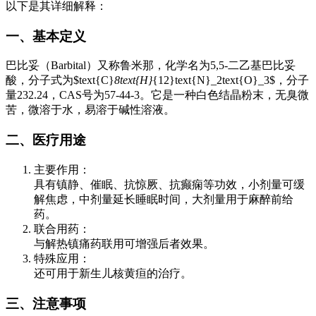
以下是其详细解释：
一、基本定义
巴比妥（Barbital）又称鲁米那，化学名为5,5-二乙基巴比妥
酸，分子式为$text{C}
8text{H}
{12}text{N}_2text{O}_3$，分子
量232.24，CAS号为57-44-3。它是一种白色结晶粉末，无臭微
苦，微溶于水，易溶于碱性溶液。
二、医疗用途
主要作用：
具有镇静、催眠、抗惊厥、抗癫痫等功效，小剂量可缓
解焦虑，中剂量延长睡眠时间，大剂量用于麻醉前给
药。
联合用药：
与解热镇痛药联用可增强后者效果。
特殊应用：
还可用于新生儿核黄疸的治疗。
三、注意事项