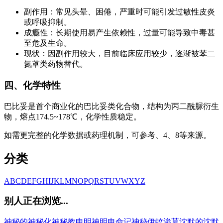
副作用：常见头晕、困倦，严重时可能引发过敏性皮炎
或呼吸抑制。
成瘾性：长期使用易产生依赖性，过量可能导致中毒甚
至危及生命。
现状：因副作用较大，目前临床应用较少，逐渐被苯二
氮䓬类药物替代。
四、化学特性
巴比妥是首个商业化的巴比妥类化合物，结构为丙二酰脲衍生
物，熔点174.5~178℃，化学性质稳定。
如需更完整的化学数据或药理机制，可参考、4、8等来源。
分类
A
B
C
D
E
F
G
H
I
J
K
L
M
N
O
P
Q
R
S
T
U
V
W
X
Y
Z
别人正在浏览...
神秘的
神秘化
神秘教
申明
神明
申命记
神秘伊蚊
渗莫
沈默的
沈默