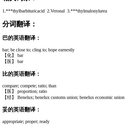
1.***thylbarbituricacid 2.Veronal 3.***thylmalonylurea
分词翻译：
巴的英语翻译：
bar; be close to; cling to; hope earnestly
【化】 bar
【医】 bar
比的英语翻译：
compare; compete; ratio; than
【医】 proportion; ratio
【经】 Benelux; benelux customs union; benelux economic union
妥的英语翻译：
appropriate; proper; ready