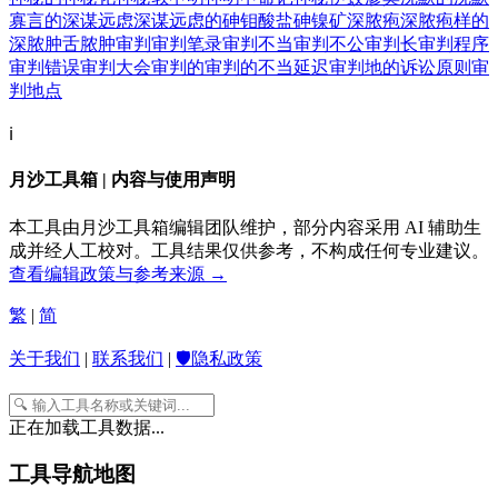
寡言的
深谋远虑
深谋远虑的
砷钼酸盐
砷镍矿
深脓疱
深脓疱样的
深脓肿
舌脓肿
审判
审判笔录
审判不当
审判不公
审判长
审判程序
审判错误
审判大会
审判的
审判的不当延迟
审判地的诉讼原则
审
判地点
ℹ️
月沙工具箱 | 内容与使用声明
本工具由月沙工具箱编辑团队维护，部分内容采用 AI 辅助生
成并经人工校对。工具结果仅供参考，不构成任何专业建议。
查看编辑政策与参考来源 →
繁
|
简
关于我们
|
联系我们
|
🛡️隐私政策
正在加载工具数据...
工具导航地图