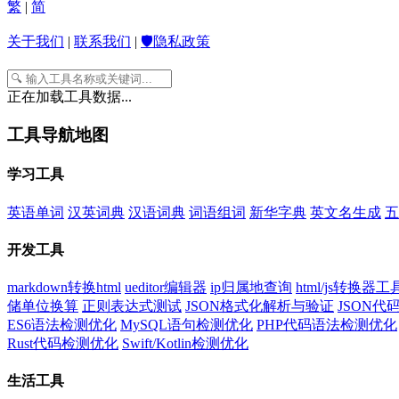
繁
|
简
关于我们
|
联系我们
|
🛡️隐私政策
正在加载工具数据...
工具导航地图
学习工具
英语单词
汉英词典
汉语词典
词语组词
新华字典
英文名生成
五
开发工具
markdown转换html
ueditor编辑器
ip归属地查询
html/js转换器工
储单位换算
正则表达式测试
JSON格式化解析与验证
JSON
ES6语法检测优化
MySQL语句检测优化
PHP代码语法检测优化
Rust代码检测优化
Swift/Kotlin检测优化
生活工具