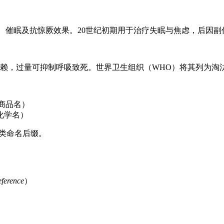
静、催眠及抗惊厥效果。20世纪初期用于治疗失眠与焦虑，后因
赖，过量可抑制呼吸致死。世界卫生组织（WHO）将其列为淘
原商品名）
化学名）
妥类命名后缀。
ference
）