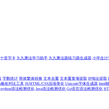
十音字卡
九九乘法学习助手
九九乘法题练习题生成器
小学生计
具
字数统计
简体繁体转换
文本去重
文本重复项提取
IP地址提取
代码修改对比工具
JS/HTML/CSS压缩美化
Unicode字体生成器
htm
python语法检测优化
Java语法检测优化
Go语言语法检测优化
H