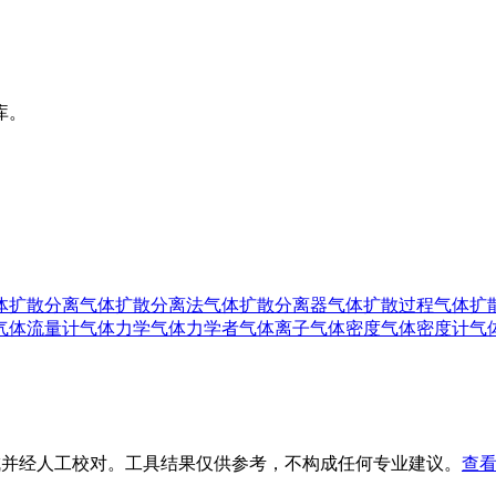
库。
体扩散分离
气体扩散分离法
气体扩散分离器
气体扩散过程
气体扩
气体流量计
气体力学
气体力学者
气体离子
气体密度
气体密度计
气
生成并经人工校对。工具结果仅供参考，不构成任何专业建议。
查看