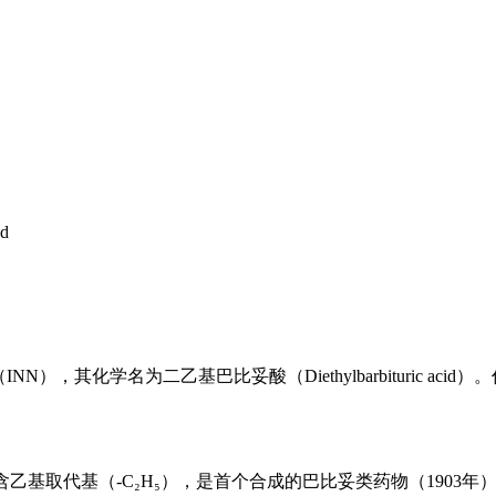
nd
NN），其化学名为二乙基巴比妥酸（Diethylbarbituric
结构含乙基取代基（-C₂H₅），是首个合成的巴比妥类药物（1903年