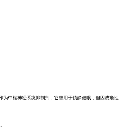
 acid）。作为中枢神经系统抑制剂，它曾用于镇静催眠，但因成瘾性
）。