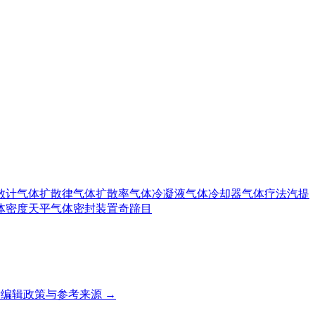
散计
气体扩散律
气体扩散率
气体冷凝液
气体冷却器
气体疗法
汽提
体密度天平
气体密封装置
奇蹄目
编辑政策与参考来源 →