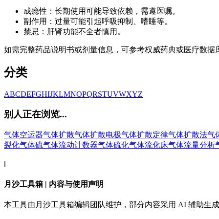
成瘾性：长期使用可能导致依赖，需遵医嘱。
副作用：过量可能引起呼吸抑制、嗜睡等。
禁忌：肝肾功能不全者慎用。
如需完整药品说明书或剂量信息，可参考权威药典或医疗数据
分类
A
B
C
D
E
F
G
H
I
J
K
L
M
N
O
P
Q
R
S
T
U
V
W
X
Y
Z
别人正在浏览...
气体空运器
气体扩散
气体扩散电极
气体扩散定律
气体扩散法
气
裂化
气体硫
气体流动计数器
气体硫化
气体流化床
气体流量分析
ℹ️
月沙工具箱 | 内容与使用声明
本工具由月沙工具箱编辑团队维护，部分内容采用 AI 辅助