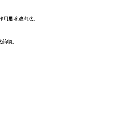
副作用显著遭淘汰。
汰药物。