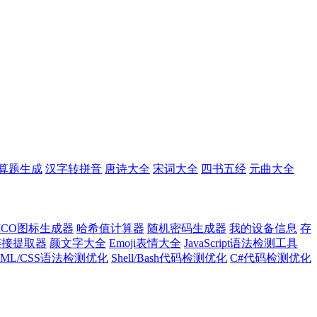
算题生成
汉字转拼音
唐诗大全
宋词大全
四书五经
元曲大全
ICO图标生成器
哈希值计算器
随机密码生成器
我的设备信息
存
l链接提取器
颜文字大全
Emoji表情大全
JavaScript语法检测工具
TML/CSS语法检测优化
Shell/Bash代码检测优化
C#代码检测优化