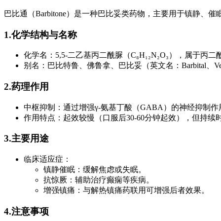
巴比通（Barbitone）是一种巴比妥类药物，主要用于镇静
1.化学结构与名称
化学名：5,5-二乙基丙二酰脲（C₈H₁₂N₂O₃），属于丙
别名：巴比特鲁、佛鲁拿、巴比妥（英文名：Barbital、Ver
2.药理作用
中枢抑制：通过增强γ-氨基丁酸（GABA）的神经抑制
作用特点：起效较慢（口服后30-60分钟起效），但持续
3.主要用途
临床适应症：
镇静催眠：缓解焦虑或失眠。
抗惊厥：辅助治疗癫痫等疾病。
增强镇痛：与解热镇痛药联用可增强后者效果。
4.注意事项