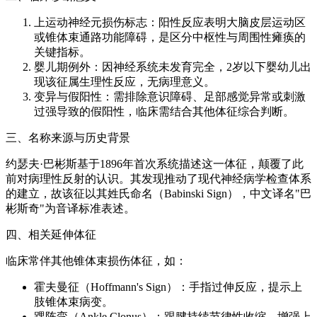
上运动神经元损伤标志：阳性反应表明大脑皮层运动区
或锥体束通路功能障碍，是区分中枢性与周围性瘫痪的
关键指标。
婴儿期例外：因神经系统未发育完全，2岁以下婴幼儿出
现该征属生理性反应，无病理意义。
变异与假阳性：需排除意识障碍、足部感觉异常或刺激
过强导致的假阳性，临床需结合其他体征综合判断。
三、名称来源与历史背景
约瑟夫·巴彬斯基于1896年首次系统描述这一体征，颠覆了此
前对病理性反射的认识。其发现推动了现代神经病学检查体系
的建立，故该征以其姓氏命名（Babinski Sign），中文译名"巴
彬斯奇"为音译标准表述。
四、相关延伸体征
临床常伴其他锥体束损伤体征，如：
霍夫曼征（Hoffmann's Sign）：手指过伸反应，提示上
肢锥体束病变。
踝阵挛（Ankle Clonus）：跟腱持续节律性收缩，增强上