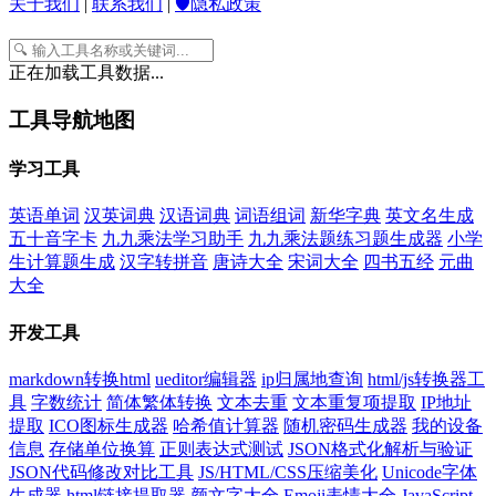
关于我们
|
联系我们
|
🛡️隐私政策
正在加载工具数据...
工具导航地图
学习工具
英语单词
汉英词典
汉语词典
词语组词
新华字典
英文名生成
五十音字卡
九九乘法学习助手
九九乘法题练习题生成器
小学
生计算题生成
汉字转拼音
唐诗大全
宋词大全
四书五经
元曲
大全
开发工具
markdown转换html
ueditor编辑器
ip归属地查询
html/js转换器工
具
字数统计
简体繁体转换
文本去重
文本重复项提取
IP地址
提取
ICO图标生成器
哈希值计算器
随机密码生成器
我的设备
信息
存储单位换算
正则表达式测试
JSON格式化解析与验证
JSON代码修改对比工具
JS/HTML/CSS压缩美化
Unicode字体
生成器
html链接提取器
颜文字大全
Emoji表情大全
JavaScript