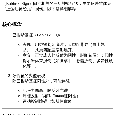
（Babinski Sign）阳性相关的一组神经症状，主要反映锥体束
（上运动神经元）损伤。以下是详细解释：
核心概念
巴彬斯基征（Babinski Sign）
表现：用钝物划足底时，大脚趾背屈（向上翘
起），其余四趾呈扇形展开。
意义：正常成人此反射为阴性（脚趾跖屈）；阳性
提示锥体束损伤（如脑卒中、脊髓损伤、多发性硬
化等）。
综合征的典型表现
除巴彬斯基征阳性外，可能伴随：
肌张力增高、腱反射亢进
病理反射（如Hoffmann征阳性）
运动控制障碍（如肢体瘫痪）