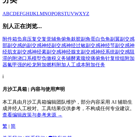
分类
A
B
C
D
E
F
G
H
I
J
K
L
M
N
O
P
Q
R
S
T
U
V
W
X
Y
Z
别人正在浏览...
附件箱
负肩压
复交
复觉
辅角
俯角
麸胶
副角蛋白
负角副翼
副交感
部
副交感的
副交感神经
副交感神经过敏
副交感神经节
副交感神
经肌支
副交感神经素
副交感神经腺支
副交感神经系统
副交感阻
滞的
附浇口系模型
负缴税义务
辅酵素
腹绞痛
俯角针
复绞组
附加
器
氟甲强的松龙
附加燃料
附加人工成本
附加任务
ℹ️
月沙工具箱 | 内容与使用声明
本工具由月沙工具箱编辑团队维护，部分内容采用 AI 辅助生
成并经人工校对。工具结果仅供参考，不构成任何专业建议。
查看编辑政策与参考来源 →
繁
|
简