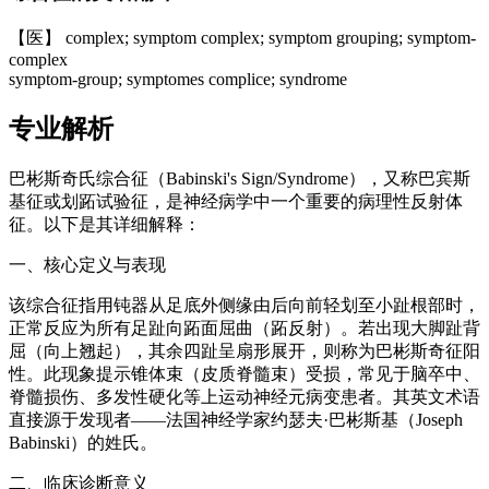
【医】 complex; symptom complex; symptom grouping; symptom-
complex
symptom-group; symptomes complice; syndrome
专业解析
巴彬斯奇氏综合征（Babinski's Sign/Syndrome），又称巴宾斯
基征或划跖试验征，是神经病学中一个重要的病理性反射体
征。以下是其详细解释：
一、核心定义与表现
该综合征指用钝器从足底外侧缘由后向前轻划至小趾根部时，
正常反应为所有足趾向跖面屈曲（跖反射）。若出现大脚趾背
屈（向上翘起），其余四趾呈扇形展开，则称为巴彬斯奇征阳
性。此现象提示锥体束（皮质脊髓束）受损，常见于脑卒中、
脊髓损伤、多发性硬化等上运动神经元病变患者。其英文术语
直接源于发现者——法国神经学家约瑟夫·巴彬斯基（Joseph
Babinski）的姓氏。
二、临床诊断意义