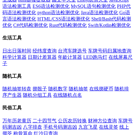
语法检测工具
ES6语法检测优化
MySQL语句检测优化
PHP代
码语法检测优化
python语法检测优化
Java语法检测优化
Go语
言语法检测优化
HTML/CSS语法检测优化
Shell/Bash代码检测
优化
C#代码检测优化
Rust代码检测优化
Swift/Kotlin检测优化
生活工具
日出日落时间
经纬度查询
台湾车牌选号
车牌号码归属地查询
科学计算器
日期计差算器
年龄计算器
LED跑马灯
在线屏幕尺
子
随机工具
随机抽签转盘
掷骰子
随机数字
随机抽签
在线掷硬币
随机排
序产生器
随机分组工具
在线随机点名
民俗工具
万年历老黄历
二十四节气
公历农历转换
财神方位查询
车牌号
码测吉凶
八字排盘
手机号码测吉凶
九宫飞星
在线灵签
线上
掷筊
称骨算命
红沙日查询