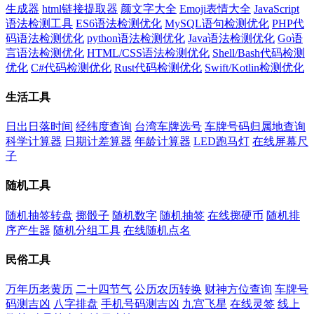
生成器
html链接提取器
颜文字大全
Emoji表情大全
JavaScript
语法检测工具
ES6语法检测优化
MySQL语句检测优化
PHP代
码语法检测优化
python语法检测优化
Java语法检测优化
Go语
言语法检测优化
HTML/CSS语法检测优化
Shell/Bash代码检测
优化
C#代码检测优化
Rust代码检测优化
Swift/Kotlin检测优化
生活工具
日出日落时间
经纬度查询
台湾车牌选号
车牌号码归属地查询
科学计算器
日期计差算器
年龄计算器
LED跑马灯
在线屏幕尺
子
随机工具
随机抽签转盘
掷骰子
随机数字
随机抽签
在线掷硬币
随机排
序产生器
随机分组工具
在线随机点名
民俗工具
万年历老黄历
二十四节气
公历农历转换
财神方位查询
车牌号
码测吉凶
八字排盘
手机号码测吉凶
九宫飞星
在线灵签
线上