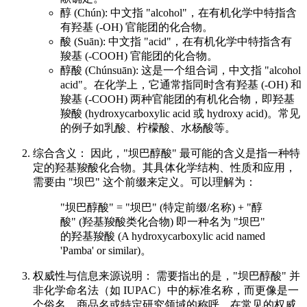
醇 (Chún): 中文指 "alcohol"，在有机化学中特指含
有羟基 (-OH) 官能团的化合物。
酸 (Suān): 中文指 "acid"，在有机化学中特指含有
羧基 (-COOH) 官能团的化合物。
醇酸 (Chúnsuān): 这是一个组合词，中文指 "alcohol
acid"。在化学上，它通常指同时含有羟基 (-OH) 和
羧基 (-COOH) 两种官能团的有机化合物，即羟基
羧酸 (hydroxycarboxylic acid 或 hydroxy acid)。常见
的例子如乳酸、柠檬酸、水杨酸等。
综合含义： 因此，"坝巴醇酸" 最可能的含义是指一种特
定的羟基羧酸化合物。其具体化学结构、性质和应用，
需要由 "坝巴" 这个前缀来定义。可以理解为：
"坝巴醇酸" = "坝巴" (特定前缀/名称) + "醇
酸" (羟基羧酸类化合物) 即一种名为 "坝巴"
的羟基羧酸 (A hydroxycarboxylic acid named
'Pamba' or similar)。
权威性与信息来源说明： 需要指出的是，"坝巴醇酸" 并
非化学命名法（如 IUPAC）中的标准名称，而更像是一
个俗名、商品名或特定研究领域的称呼。在常见的权威