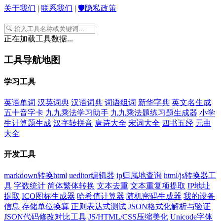
关于我们
|
联系我们
|
🛡️隐私政策
正在加载工具数据...
工具导航地图
学习工具
英语单词
汉英词典
汉语词典
词语组词
新华字典
英文名生成
五十音字卡
九九乘法学习助手
九九乘法题练习题生成器
小学
生计算题生成
汉字转拼音
唐诗大全
宋词大全
四书五经
元曲
大全
开发工具
markdown转换html
ueditor编辑器
ip归属地查询
html/js转换器工
具
字数统计
简体繁体转换
文本去重
文本重复项提取
IP地址
提取
ICO图标生成器
哈希值计算器
随机密码生成器
我的设备
信息
存储单位换算
正则表达式测试
JSON格式化解析与验证
JSON代码修改对比工具
JS/HTML/CSS压缩美化
Unicode字体