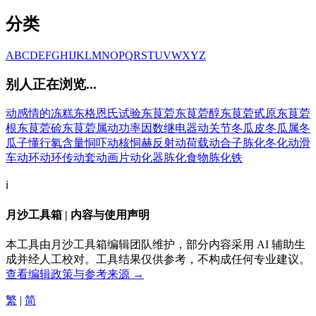
分类
A
B
C
D
E
F
G
H
I
J
K
L
M
N
O
P
Q
R
S
T
U
V
W
X
Y
Z
别人正在浏览...
动感情的
冻糕
东格恩氏试验
东茛菪
东茛菪醇
东茛菪甙原
东茛菪
根
东茛菪硷
东茛菪属
动功率因数继电器
动关节
冬瓜皮
冬瓜属
冬
瓜子
懂行
氡含量
恫吓
动核
恫赫反射
动荷载
动合子
胨化
冬化
动滑
车
动环
动环传动套
动画片
动化器
胨化食物
胨化铁
ℹ️
月沙工具箱 | 内容与使用声明
本工具由月沙工具箱编辑团队维护，部分内容采用 AI 辅助生
成并经人工校对。工具结果仅供参考，不构成任何专业建议。
查看编辑政策与参考来源 →
繁
|
简