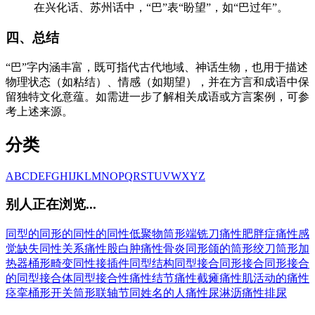
在兴化话、苏州话中，“巴”表“盼望”，如“巴过年”。
四、总结
“巴”字内涵丰富，既可指代古代地域、神话生物，也用于描述
物理状态（如粘结）、情感（如期望），并在方言和成语中保
留独特文化意蕴。如需进一步了解相关成语或方言案例，可参
考上述来源。
分类
A
B
C
D
E
F
G
H
I
J
K
L
M
N
O
P
Q
R
S
T
U
V
W
X
Y
Z
别人正在浏览...
同型的
同形的
同性的
同性低聚物
筒形端铣刀
痛性肥胖症
痛性感
觉缺失
同性关系
痛性股白肿
痛性骨炎
同形颌的
筒形绞刀
筒形加
热器
桶形畸变
同性接插件
同型结构
同型接合
同形接合
同形接合
的
同型接合体
同型接合性
痛性结节
痛性截瘫
痛性肌活动的
痛性
痉挛
桶形开关
筒形联轴节
同姓名的人
痛性尿淋沥
痛性排尿