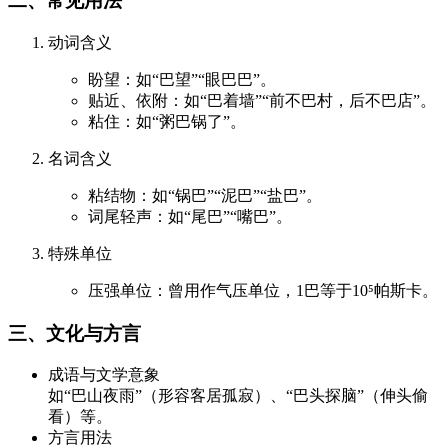
二、常见用法
动词含义
盼望：如“巴望”“眼巴巴”。
贴近、依附：如“巴着墙”“前不巴村，后不巴店”。
粘住：如“粥巴锅了”。
名词含义
粘结物：如“锅巴”“泥巴”“盐巴”。
词尾轻声：如“尾巴”“嘴巴”。
特殊单位
压强单位：曾用作气压单位，1巴等于10⁵帕斯卡。
三、文化与方言
成语与文学意象
如“巴山夜雨”（形容客居孤寂）、“巴头探脑”（伸头偷
看）等。
方言用法