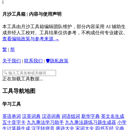
ℹ️
月沙工具箱 | 内容与使用声明
本工具由月沙工具箱编辑团队维护，部分内容采用 AI 辅助生
成并经人工校对。工具结果仅供参考，不构成任何专业建议。
查看编辑政策与参考来源 →
繁
|
简
关于我们
|
联系我们
|
🛡️隐私政策
正在加载工具数据...
工具导航地图
学习工具
英语单词
汉英词典
汉语词典
词语组词
新华字典
英文名生成
五十音字卡
九九乘法学习助手
九九乘法题练习题生成器
小学
生计算题生成
汉字转拼音
唐诗大全
宋词大全
四书五经
元曲