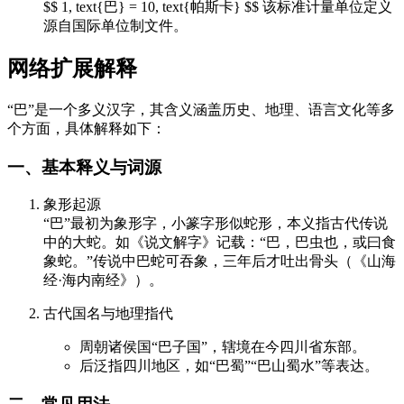
$$ 1, text{巴} = 10, text{帕斯卡} $$ 该标准计量单位定义
源自国际单位制文件。
网络扩展解释
“巴”是一个多义汉字，其含义涵盖历史、地理、语言文化等多
个方面，具体解释如下：
一、基本释义与词源
象形起源
“巴”最初为象形字，小篆字形似蛇形，本义指古代传说
中的大蛇。如《说文解字》记载：“巴，巴虫也，或曰食
象蛇。”传说中巴蛇可吞象，三年后才吐出骨头（《山海
经·海内南经》）。
古代国名与地理指代
周朝诸侯国“巴子国”，辖境在今四川省东部。
后泛指四川地区，如“巴蜀”“巴山蜀水”等表达。