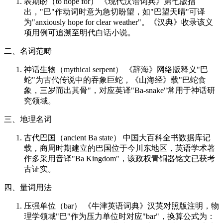
表期盼（to hope for） 《现代汉语词典》第七版指
出，"巴"作动词时意为急切盼望，如"巴望天晴"可译
为"anxiously hope for clear weather"。《汉典》收录该义
项用例可追溯至明代白话小说。
二、名词范畴
神话生物（mythical serpent） 《辞海》网络版释义"巴
蛇"为古代传说中的吞象巨蛇，《山海经》载"巴蛇食
象，三岁而出其骨"，对应英译"Ba-snake"常用于神话研
究领域。
三、地理名词
古代巴国（ancient Ba state） 中国大百科全书数据库记
载，商周时期建立的巴国位于今川东地区，英语学术著
作多采用音译"Ba Kingdom"，该政权青铜器铭文已获考
古证实。
四、量词用法
压强单位（bar） 《牛津英语词典》汉英对照版注明，物
理学领域"巴"作为压力单位时对应"bar"，换算公式为：