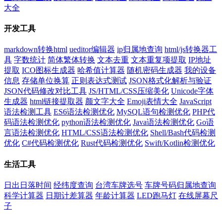
大全
开发工具
markdown转换html
ueditor编辑器
ip归属地查询
html/js转换器工
具
字数统计
简体繁体转换
文本去重
文本重复项提取
IP地址
提取
ICO图标生成器
哈希值计算器
随机密码生成器
我的设备
信息
存储单位换算
正则表达式测试
JSON格式化解析与验证
JSON代码修改对比工具
JS/HTML/CSS压缩美化
Unicode字体
生成器
html链接提取器
颜文字大全
Emoji表情大全
JavaScript
语法检测工具
ES6语法检测优化
MySQL语句检测优化
PHP代
码语法检测优化
python语法检测优化
Java语法检测优化
Go语
言语法检测优化
HTML/CSS语法检测优化
Shell/Bash代码检测
优化
C#代码检测优化
Rust代码检测优化
Swift/Kotlin检测优化
生活工具
日出日落时间
经纬度查询
台湾车牌选号
车牌号码归属地查询
科学计算器
日期计差算器
年龄计算器
LED跑马灯
在线屏幕尺
子