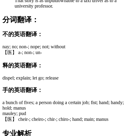
That story is as unputdownable to a taxi driver as to a
university professor.
分词翻译：
不的英语翻译：
nay; no; non-; nope; not; without
【医】 a-; non-; un-
释的英语翻译：
dispel; explain; let go; release
手的英语翻译：
a bunch of fives; a person doing a certain job; fist; hand; handy;
hold; manus
mauley; pud
【医】 cheir-; cheiro-; chir-; chiro-; hand; main; manus
专业解析