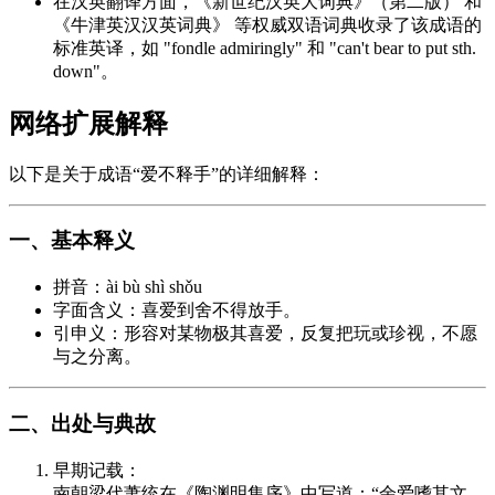
在汉英翻译方面，《新世纪汉英大词典》（第二版） 和
《牛津英汉汉英词典》 等权威双语词典收录了该成语的
标准英译，如 "fondle admiringly" 和 "can't bear to put sth.
down"。
网络扩展解释
以下是关于成语“爱不释手”的详细解释：
一、基本释义
拼音：ài bù shì shǒu
字面含义：喜爱到舍不得放手。
引申义：形容对某物极其喜爱，反复把玩或珍视，不愿
与之分离。
二、出处与典故
早期记载：
南朝梁代萧统在《陶渊明集序》中写道：“余爱嗜其文，