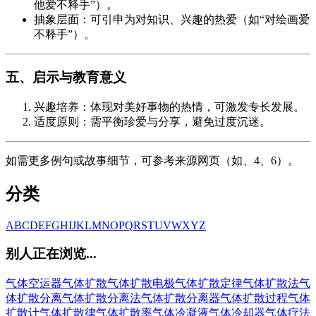
他爱不释手”）。
抽象层面：可引申为对知识、兴趣的热爱（如“对绘画爱
不释手”）。
五、启示与教育意义
兴趣培养：体现对美好事物的热情，可激发专长发展。
适度原则：需平衡珍爱与分享，避免过度沉迷。
如需更多例句或故事细节，可参考来源网页（如、4、6）。
分类
A
B
C
D
E
F
G
H
I
J
K
L
M
N
O
P
Q
R
S
T
U
V
W
X
Y
Z
别人正在浏览...
气体空运器
气体扩散
气体扩散电极
气体扩散定律
气体扩散法
气
体扩散分离
气体扩散分离法
气体扩散分离器
气体扩散过程
气体
扩散计
气体扩散律
气体扩散率
气体冷凝液
气体冷却器
气体疗法