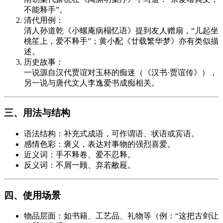
不能释手”。
清代用例：
清人孙道乾《小螺庵病榻忆语》提到友人赠扇，“儿起坐
桃笙上，爱不释手”；黄小配《廿载繁华梦》亦有类似描
述。
历史故事：
一说源自汉代贾谊对玉杯的痴迷（《汉书·贾谊传》），
另一说与唐代文人李逸爱书成痴相关。
三、用法与结构
语法结构：补充式成语，可作谓语、状语或宾语。
感情色彩：褒义，表达对事物的强烈喜爱。
近义词：手不释卷、爱不忍释。
反义词：不屑一顾、弃若敝屣。
四、使用场景
物品层面：如书籍、工艺品、礼物等（例：“这把古剑让