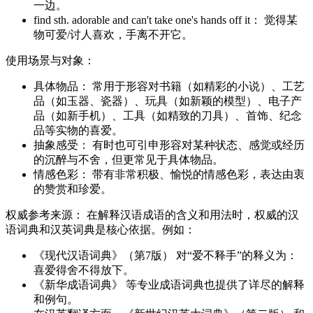
一边。
find sth. adorable and can't take one's hands off it： 觉得某
物可爱/讨人喜欢，手离不开它。
使用场景与对象：
具体物品： 常用于形容对书籍（如精彩的小说）、工艺
品（如玉器、瓷器）、玩具（如新颖的模型）、电子产
品（如新手机）、工具（如精致的刀具）、首饰、纪念
品等实物的喜爱。
抽象感受： 有时也可引申形容对某种状态、感觉或经历
的沉醉与不舍，但更常见于具体物品。
情感色彩： 带有非常积极、愉悦的情感色彩，表达由衷
的赞赏和珍爱。
权威参考来源： 在解释汉语成语的含义和用法时，权威的汉
语词典和汉英词典是核心依据。例如：
《现代汉语词典》（第7版） 对“爱不释手”的释义为：
喜爱得舍不得放下。
《新华成语词典》 等专业成语词典也提供了详尽的解释
和例句。