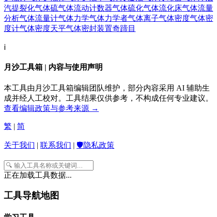
汽提裂化
气体硫
气体流动计数器
气体硫化
气体流化床
气体流量
分析
气体流量计
气体力学
气体力学者
气体离子
气体密度
气体密
度计
气体密度天平
气体密封装置
奇蹄目
ℹ️
月沙工具箱 | 内容与使用声明
本工具由月沙工具箱编辑团队维护，部分内容采用 AI 辅助生
成并经人工校对。工具结果仅供参考，不构成任何专业建议。
查看编辑政策与参考来源 →
繁
|
简
关于我们
|
联系我们
|
🛡️隐私政策
正在加载工具数据...
工具导航地图