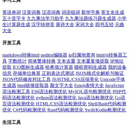
学习工具
英语单词
汉英词典
汉语词典
词语组词
新华字典
英文名生成
五十音字卡
九九乘法学习助手
九九乘法题练习题生成器
小学
生计算题生成
汉字转拼音
唐诗大全
宋词大全
四书五经
元曲
大全
开发工具
markdown转换html
ueditor编辑器
ip归属地查询
html/js转换器工
具
字数统计
简体繁体转换
文本去重
文本重复项提取
IP地址
提取
ICO图标生成器
哈希值计算器
随机密码生成器
我的设备
信息
存储单位换算
正则表达式测试
JSON格式化解析与验证
JSON代码修改对比工具
JS/HTML/CSS压缩美化
Unicode字体
生成器
html链接提取器
颜文字大全
Emoji表情大全
JavaScript
语法检测工具
ES6语法检测优化
MySQL语句检测优化
PHP代
码语法检测优化
python语法检测优化
Java语法检测优化
Go语
言语法检测优化
HTML/CSS语法检测优化
Shell/Bash代码检测
优化
C#代码检测优化
Rust代码检测优化
Swift/Kotlin检测优化
生活工具