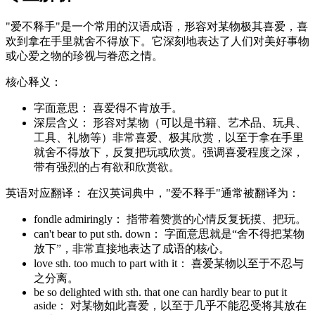
"爱不释手"是一个常用的汉语成语，形容对某物极其喜爱，喜
欢到拿在手里就舍不得放下。它深刻地表达了人们对美好事物
或心爱之物的珍视与眷恋之情。
核心释义：
字面意思： 喜爱得不肯放手。
深层含义： 形容对某物（可以是书籍、艺术品、玩具、
工具、礼物等）非常喜爱、极其欣赏，以至于拿在手里
就舍不得放下，反复把玩或欣赏。强调喜爱程度之深，
带有强烈的占有欲和欣赏欲。
英语对应翻译： 在汉英词典中，"爱不释手"通常被翻译为：
fondle admiringly： 指带着赞赏的心情反复抚摸、把玩。
can't bear to put sth. down： 字面意思就是“舍不得把某物
放下”，非常直接地表达了成语的核心。
love sth. too much to part with it： 喜爱某物以至于不忍与
之分离。
be so delighted with sth. that one can hardly bear to put it
aside： 对某物如此喜爱，以至于几乎不能忍受将其放在