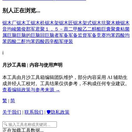
别人正在浏览...
锯木厂
锯木工
锯木机
锯木架
锯木匠
锯木架式
锯木坑
聚木糖
锯木
音
均
峻
菌
俊
郡
军
君
聚１，５－萘二甲酸乙二醇酯
巨囊
聚囊粘菌
属
巨脑
巨脑的
巨脑回
巨脑者
军备
军备监督
军备竞赛
均苯四酸
均
苯四酸二酐
均苯四酸四辛酯
军便装
ℹ️
月沙工具箱 | 内容与使用声明
本工具由月沙工具箱编辑团队维护，部分内容采用 AI 辅助生
成并经人工校对。工具结果仅供参考，不构成任何专业建议。
查看编辑政策与参考来源 →
繁
|
简
关于我们
|
联系我们
|
🛡️隐私政策
正在加载工具数据...