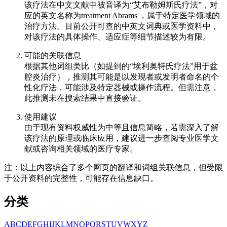
该疗法在中文文献中被音译为“艾布勒姆斯氏疗法”，对
应的英文名称为treatment Abrams'，属于特定医学领域的
治疗方法。目前公开可查的中英文词典或医学资料中，
对该疗法的具体操作、适应症等细节描述较为有限。
可能的关联信息
根据其他词组类比（如提到的“埃利奥特氏疗法”用于盆
腔炎治疗），推测其可能是以发现者或发明者命名的个
性化疗法，可能涉及特定器械或操作流程。但需注意，
此推测未在搜索结果中直接验证。
使用建议
由于现有资料权威性为中等且信息简略，若需深入了解
该疗法的原理或临床应用，建议进一步查阅专业医学文
献或咨询相关领域的医疗专家。
注：以上内容综合了多个网页的翻译和词组关联信息，但受限
于公开资料的完整性，可能存在信息缺口。
分类
A
B
C
D
E
F
G
H
I
J
K
L
M
N
O
P
Q
R
S
T
U
V
W
X
Y
Z