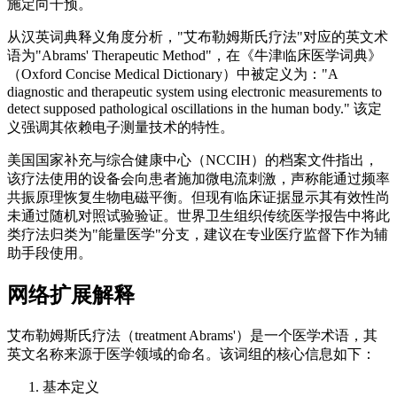
施定向干预。
从汉英词典释义角度分析，"艾布勒姆斯氏疗法"对应的英文术
语为"Abrams' Therapeutic Method"，在《牛津临床医学词典》
（Oxford Concise Medical Dictionary）中被定义为："A
diagnostic and therapeutic system using electronic measurements to
detect supposed pathological oscillations in the human body." 该定
义强调其依赖电子测量技术的特性。
美国国家补充与综合健康中心（NCCIH）的档案文件指出，
该疗法使用的设备会向患者施加微电流刺激，声称能通过频率
共振原理恢复生物电磁平衡。但现有临床证据显示其有效性尚
未通过随机对照试验验证。世界卫生组织传统医学报告中将此
类疗法归类为"能量医学"分支，建议在专业医疗监督下作为辅
助手段使用。
网络扩展解释
艾布勒姆斯氏疗法（treatment Abrams'）是一个医学术语，其
英文名称来源于医学领域的命名。该词组的核心信息如下：
基本定义