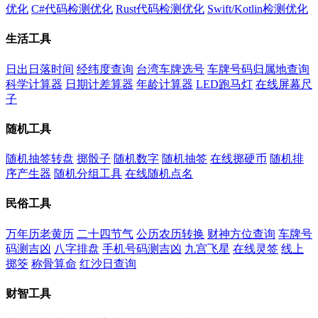
优化
C#代码检测优化
Rust代码检测优化
Swift/Kotlin检测优化
生活工具
日出日落时间
经纬度查询
台湾车牌选号
车牌号码归属地查询
科学计算器
日期计差算器
年龄计算器
LED跑马灯
在线屏幕尺
子
随机工具
随机抽签转盘
掷骰子
随机数字
随机抽签
在线掷硬币
随机排
序产生器
随机分组工具
在线随机点名
民俗工具
万年历老黄历
二十四节气
公历农历转换
财神方位查询
车牌号
码测吉凶
八字排盘
手机号码测吉凶
九宫飞星
在线灵签
线上
掷筊
称骨算命
红沙日查询
财智工具