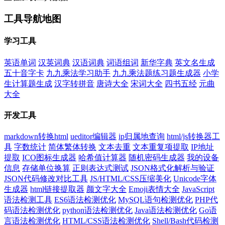
工具导航地图
学习工具
英语单词
汉英词典
汉语词典
词语组词
新华字典
英文名生成
五十音字卡
九九乘法学习助手
九九乘法题练习题生成器
小学
生计算题生成
汉字转拼音
唐诗大全
宋词大全
四书五经
元曲
大全
开发工具
markdown转换html
ueditor编辑器
ip归属地查询
html/js转换器工
具
字数统计
简体繁体转换
文本去重
文本重复项提取
IP地址
提取
ICO图标生成器
哈希值计算器
随机密码生成器
我的设备
信息
存储单位换算
正则表达式测试
JSON格式化解析与验证
JSON代码修改对比工具
JS/HTML/CSS压缩美化
Unicode字体
生成器
html链接提取器
颜文字大全
Emoji表情大全
JavaScript
语法检测工具
ES6语法检测优化
MySQL语句检测优化
PHP代
码语法检测优化
python语法检测优化
Java语法检测优化
Go语
言语法检测优化
HTML/CSS语法检测优化
Shell/Bash代码检测