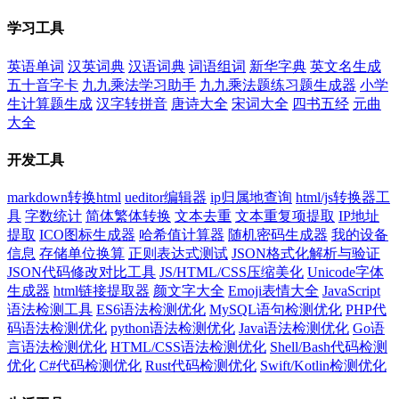
学习工具
英语单词
汉英词典
汉语词典
词语组词
新华字典
英文名生成
五十音字卡
九九乘法学习助手
九九乘法题练习题生成器
小学
生计算题生成
汉字转拼音
唐诗大全
宋词大全
四书五经
元曲
大全
开发工具
markdown转换html
ueditor编辑器
ip归属地查询
html/js转换器工
具
字数统计
简体繁体转换
文本去重
文本重复项提取
IP地址
提取
ICO图标生成器
哈希值计算器
随机密码生成器
我的设备
信息
存储单位换算
正则表达式测试
JSON格式化解析与验证
JSON代码修改对比工具
JS/HTML/CSS压缩美化
Unicode字体
生成器
html链接提取器
颜文字大全
Emoji表情大全
JavaScript
语法检测工具
ES6语法检测优化
MySQL语句检测优化
PHP代
码语法检测优化
python语法检测优化
Java语法检测优化
Go语
言语法检测优化
HTML/CSS语法检测优化
Shell/Bash代码检测
优化
C#代码检测优化
Rust代码检测优化
Swift/Kotlin检测优化