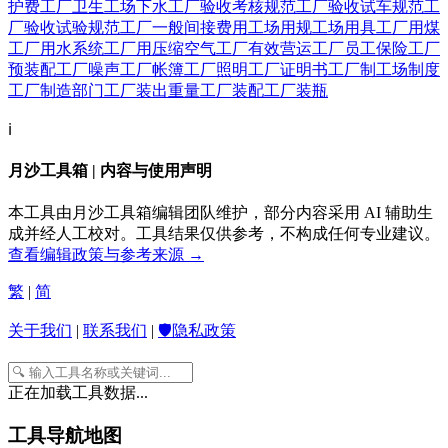
护费
工厂卫生
工场下水
工厂验收考核规范
工厂验收试车规范
工
厂验收试验规范
工厂一般间接费用
工场用规
工场用具
工厂用煤
工厂用水系统
工厂用压缩空气
工厂有效营运
工厂员工保险
工厂
预装配
工厂噪声
工厂帐簿
工厂照明
工厂证明书
工厂制
工场制度
工厂制造部门
工厂装出重量
工厂装配
工厂装瓶
ℹ️
月沙工具箱 | 内容与使用声明
本工具由月沙工具箱编辑团队维护，部分内容采用 AI 辅助生
成并经人工校对。工具结果仅供参考，不构成任何专业建议。
查看编辑政策与参考来源 →
繁
|
简
关于我们
|
联系我们
|
🛡️隐私政策
正在加载工具数据...
工具导航地图