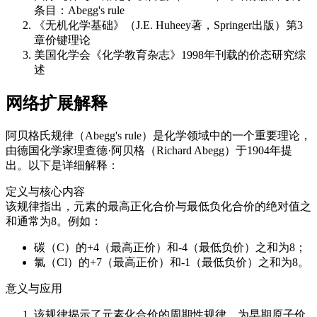
条目：Abegg's rule
《无机化学基础》（J.E. Huheey著，Springer出版）第3
章价键理论
美国化学会《化学教育杂志》1998年刊载的价态研究综
述
网络扩展解释
阿贝格氏规律（Abegg's rule）是化学领域中的一个重要理论，
由德国化学家理查德·阿贝格（Richard Abegg）于1904年提
出。以下是详细解释：
定义与核心内容
该规律指出，元素的最高正化合价与最低负化合价的绝对值之
和通常为8。例如：
碳（C）的+4（最高正价）和-4（最低负价）之和为8；
氯（Cl）的+7（最高正价）和-1（最低负价）之和为8。
意义与应用
该规律揭示了元素化合价的周期性规律，为早期原子价