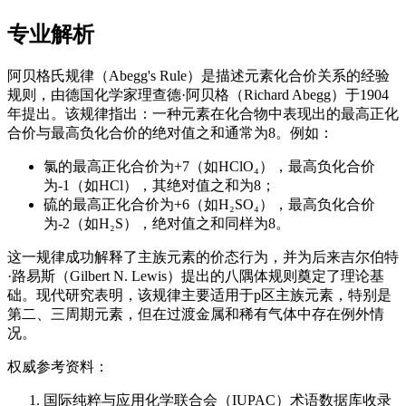
专业解析
阿贝格氏规律（Abegg's Rule）是描述元素化合价关系的经验
规则，由德国化学家理查德·阿贝格（Richard Abegg）于1904
年提出。该规律指出：一种元素在化合物中表现出的最高正化
合价与最高负化合价的绝对值之和通常为8。例如：
氯的最高正化合价为+7（如HClO₄），最高负化合价
为-1（如HCl），其绝对值之和为8；
硫的最高正化合价为+6（如H₂SO₄），最高负化合价
为-2（如H₂S），绝对值之和同样为8。
这一规律成功解释了主族元素的价态行为，并为后来吉尔伯特
·路易斯（Gilbert N. Lewis）提出的八隅体规则奠定了理论基
础。现代研究表明，该规律主要适用于p区主族元素，特别是
第二、三周期元素，但在过渡金属和稀有气体中存在例外情
况。
权威参考资料：
国际纯粹与应用化学联合会（IUPAC）术语数据库收录