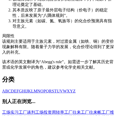
理论奠定了基础。
其本质反映了原子最外层电子结构（价电子）的稳定
性，后来发展为“八隅体规则”。
对主族元素（如碳、氮、氧族等）的化合价预测具有指
导意义。
局限性
该规则主要适用于主族元素，对过渡金属（如铁、铜）的变价
现象解释有限。随着量子力学的发展，化合价理论得到了更深
入的补充。
该术语的英文翻译为“Abegg's rule”。如需进一步了解其历史背
景或化学发展中的角色，建议参考化学史相关文献。
分类
A
B
C
D
E
F
G
H
I
J
K
L
M
N
O
P
Q
R
S
T
U
V
W
X
Y
Z
别人正在浏览...
工场实习
工厂谈判
工场投资周转率
工厂往来
工厂往来帐
工厂维