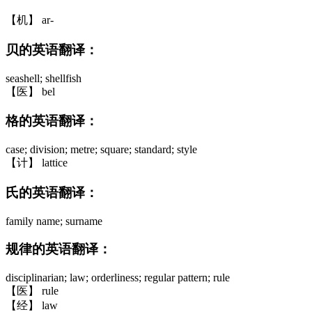
【机】 ar-
贝的英语翻译：
seashell; shellfish
【医】 bel
格的英语翻译：
case; division; metre; square; standard; style
【计】 lattice
氏的英语翻译：
family name; surname
规律的英语翻译：
disciplinarian; law; orderliness; regular pattern; rule
【医】 rule
【经】 law