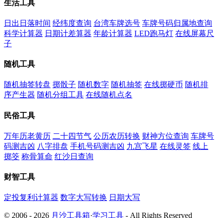
生活工具
日出日落时间
经纬度查询
台湾车牌选号
车牌号码归属地查询
科学计算器
日期计差算器
年龄计算器
LED跑马灯
在线屏幕尺
子
随机工具
随机抽签转盘
掷骰子
随机数字
随机抽签
在线掷硬币
随机排
序产生器
随机分组工具
在线随机点名
民俗工具
万年历老黄历
二十四节气
公历农历转换
财神方位查询
车牌号
码测吉凶
八字排盘
手机号码测吉凶
九宫飞星
在线灵签
线上
掷筊
称骨算命
红沙日查询
财智工具
定投复利计算器
数字大写转换
日期大写
© 2006 - 2026
月沙工具箱
·
学习工具
- All Rights Reserved