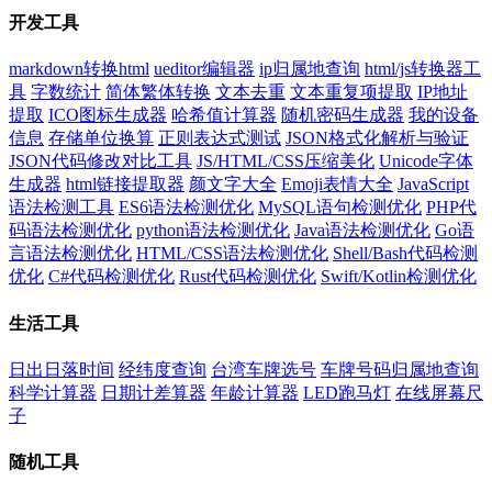
开发工具
markdown转换html
ueditor编辑器
ip归属地查询
html/js转换器工
具
字数统计
简体繁体转换
文本去重
文本重复项提取
IP地址
提取
ICO图标生成器
哈希值计算器
随机密码生成器
我的设备
信息
存储单位换算
正则表达式测试
JSON格式化解析与验证
JSON代码修改对比工具
JS/HTML/CSS压缩美化
Unicode字体
生成器
html链接提取器
颜文字大全
Emoji表情大全
JavaScript
语法检测工具
ES6语法检测优化
MySQL语句检测优化
PHP代
码语法检测优化
python语法检测优化
Java语法检测优化
Go语
言语法检测优化
HTML/CSS语法检测优化
Shell/Bash代码检测
优化
C#代码检测优化
Rust代码检测优化
Swift/Kotlin检测优化
生活工具
日出日落时间
经纬度查询
台湾车牌选号
车牌号码归属地查询
科学计算器
日期计差算器
年龄计算器
LED跑马灯
在线屏幕尺
子
随机工具