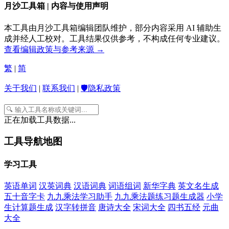
月沙工具箱 | 内容与使用声明
本工具由月沙工具箱编辑团队维护，部分内容采用 AI 辅助生
成并经人工校对。工具结果仅供参考，不构成任何专业建议。
查看编辑政策与参考来源 →
繁
|
简
关于我们
|
联系我们
|
🛡️隐私政策
正在加载工具数据...
工具导航地图
学习工具
英语单词
汉英词典
汉语词典
词语组词
新华字典
英文名生成
五十音字卡
九九乘法学习助手
九九乘法题练习题生成器
小学
生计算题生成
汉字转拼音
唐诗大全
宋词大全
四书五经
元曲
大全