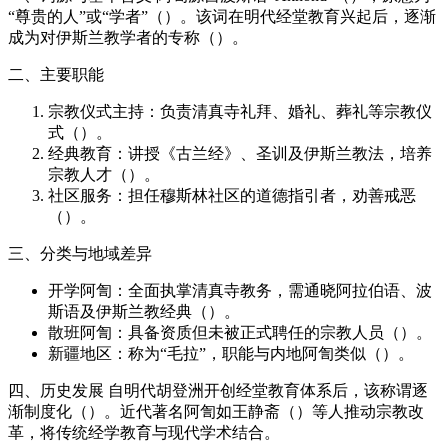
“尊贵的人”或“学者”（）。该词在明代经堂教育兴起后，逐渐
成为对伊斯兰教学者的专称（）。
二、主要职能
宗教仪式主持：负责清真寺礼拜、婚礼、葬礼等宗教仪
式（）。
经典教育：讲授《古兰经》、圣训及伊斯兰教法，培养
宗教人才（）。
社区服务：担任穆斯林社区的道德指引者，劝善戒恶
（）。
三、分类与地域差异
开学阿訇：全面执掌清真寺教务，需通晓阿拉伯语、波
斯语及伊斯兰教经典（）。
散班阿訇：具备资质但未被正式聘任的宗教人员（）。
新疆地区：称为“毛拉”，职能与内地阿訇类似（）。
四、历史发展 自明代胡登洲开创经堂教育体系后，该称谓逐
渐制度化（）。近代著名阿訇如王静斋（）等人推动宗教改
革，将传统经学教育与现代学术结合。