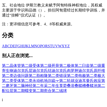
五、社会地位 伊斯兰教义未赋予阿訇特殊神权地位，其权威
主要源于学识和品德（）。担任阿訇需经过长期经学训练，并
通过“挂幛”仪式认证（）。
注：更详细信息可参考、4、8等权威来源。
分类
A
B
C
D
E
F
G
H
I
J
K
L
M
N
O
P
Q
R
S
T
U
V
W
X
Y
Z
别人正在浏览...
第二晶体管
第二级受体
第二级死骨
第二极体
第二臼齿
第二级重
寄生物
迪尔克氏层
迪尔克氏结
迪尔克氏肉芽肿
迪尔克氏原纤维
第二类边值问题
第二肋粗隆
第二类错误
第二类电极
第二类极大
第二类受体
第二类永动机
地尔硫┳
第二轮就业
迪耳曼氏效应
第
二磨牙
第二脑神经
第二年采二年生莨菪
叠溶
叠鞣槽
叠鞣池
第二
配位层
第二期蠕变
第二期愈合
第二绒球
ℹ️