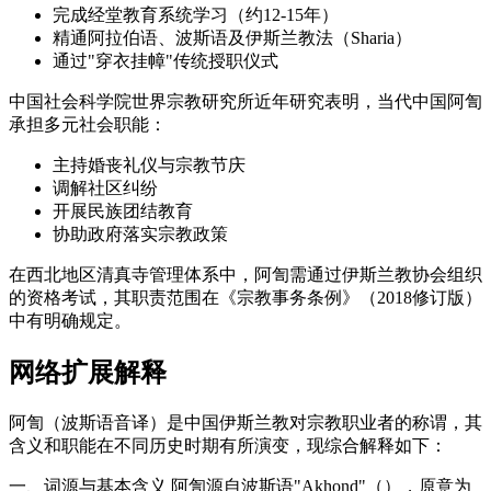
完成经堂教育系统学习（约12-15年）
精通阿拉伯语、波斯语及伊斯兰教法（Sharia）
通过"穿衣挂幛"传统授职仪式
中国社会科学院世界宗教研究所近年研究表明，当代中国阿訇
承担多元社会职能：
主持婚丧礼仪与宗教节庆
调解社区纠纷
开展民族团结教育
协助政府落实宗教政策
在西北地区清真寺管理体系中，阿訇需通过伊斯兰教协会组织
的资格考试，其职责范围在《宗教事务条例》（2018修订版）
中有明确规定。
网络扩展解释
阿訇（波斯语音译）是中国伊斯兰教对宗教职业者的称谓，其
含义和职能在不同历史时期有所演变，现综合解释如下：
一、词源与基本含义 阿訇源自波斯语"Akhond"（），原意为