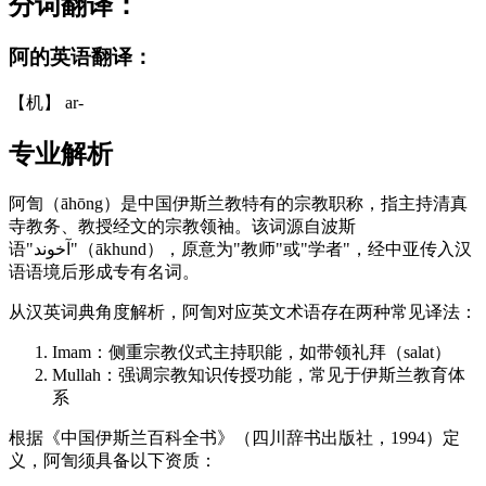
分词翻译：
阿的英语翻译：
【机】 ar-
专业解析
阿訇（āhōng）是中国伊斯兰教特有的宗教职称，指主持清真
寺教务、教授经文的宗教领袖。该词源自波斯
语"آخوند"（ākhund），原意为"教师"或"学者"，经中亚传入汉
语语境后形成专有名词。
从汉英词典角度解析，阿訇对应英文术语存在两种常见译法：
Imam：侧重宗教仪式主持职能，如带领礼拜（salat）
Mullah：强调宗教知识传授功能，常见于伊斯兰教育体
系
根据《中国伊斯兰百科全书》（四川辞书出版社，1994）定
义，阿訇须具备以下资质：