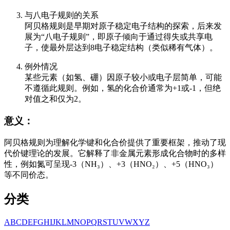
与八电子规则的关系
阿贝格规则是早期对原子稳定电子结构的探索，后来发
展为“八电子规则”，即原子倾向于通过得失或共享电
子，使最外层达到8电子稳定结构（类似稀有气体）。
例外情况
某些元素（如氢、硼）因原子较小或电子层简单，可能
不遵循此规则。例如，氢的化合价通常为+1或-1，但绝
对值之和仅为2。
意义：
阿贝格规则为理解化学键和化合价提供了重要框架，推动了现
代价键理论的发展。它解释了非金属元素形成化合物时的多样
性，例如氮可呈现-3（NH₃）、+3（HNO₂）、+5（HNO₃）
等不同价态。
分类
A
B
C
D
E
F
G
H
I
J
K
L
M
N
O
P
Q
R
S
T
U
V
W
X
Y
Z