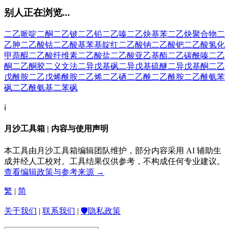
别人正在浏览...
二乙哌啶二酮
二乙铍
二乙铅
二乙嗪
二乙炔基苯
二乙炔聚合物
二
乙胂
二乙酸钴
二乙酸基苯基靛红
二乙酸钠
二乙酸钯
二乙酸氢化
甲萘醌
二乙酸纤维素
二乙酸盐
二乙酸亚乙基酯
二乙碳酰嗪
二乙
酮
二乙酮胶
二义文法
二异戊基砜
二异戊基硫醚
二异戊基酮
二乙
戊酰胺
二乙戊烯酰胺
二乙烯
二乙硒
二乙酰
二乙酰胺
二乙酰氨苯
砜
二乙酰氨基二苯砜
ℹ️
月沙工具箱 | 内容与使用声明
本工具由月沙工具箱编辑团队维护，部分内容采用 AI 辅助生
成并经人工校对。工具结果仅供参考，不构成任何专业建议。
查看编辑政策与参考来源 →
繁
|
简
关于我们
|
联系我们
|
🛡️隐私政策