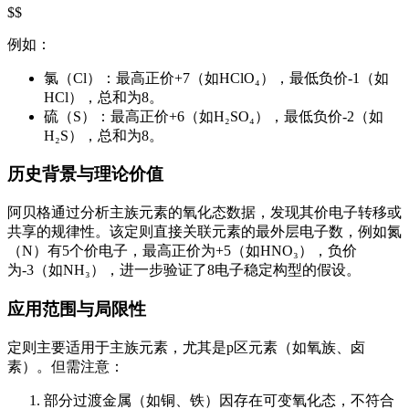
$$
例如：
氯（Cl）：最高正价+7（如HClO₄），最低负价-1（如
HCl），总和为8。
硫（S）：最高正价+6（如H₂SO₄），最低负价-2（如
H₂S），总和为8。
历史背景与理论价值
阿贝格通过分析主族元素的氧化态数据，发现其价电子转移或
共享的规律性。该定则直接关联元素的最外层电子数，例如氮
（N）有5个价电子，最高正价为+5（如HNO₃），负价
为-3（如NH₃），进一步验证了8电子稳定构型的假设。
应用范围与局限性
定则主要适用于主族元素，尤其是p区元素（如氧族、卤
素）。但需注意：
部分过渡金属（如铜、铁）因存在可变氧化态，不符合