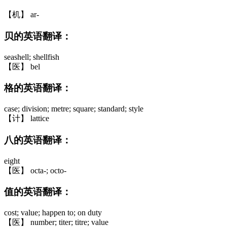
【机】 ar-
贝的英语翻译：
seashell; shellfish
【医】 bel
格的英语翻译：
case; division; metre; square; standard; style
【计】 lattice
八的英语翻译：
eight
【医】 octa-; octo-
值的英语翻译：
cost; value; happen to; on duty
【医】 number; titer; titre; value