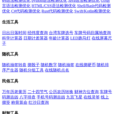
码语法检测优化
python语法检测优化
Java语法检测优化
Go语
言语法检测优化
HTML/CSS语法检测优化
Shell/Bash代码检测
优化
C#代码检测优化
Rust代码检测优化
Swift/Kotlin检测优化
生活工具
日出日落时间
经纬度查询
台湾车牌选号
车牌号码归属地查询
科学计算器
日期计差算器
年龄计算器
LED跑马灯
在线屏幕尺
子
随机工具
随机抽签转盘
掷骰子
随机数字
随机抽签
在线掷硬币
随机排
序产生器
随机分组工具
在线随机点名
民俗工具
万年历老黄历
二十四节气
公历农历转换
财神方位查询
车牌号
码测吉凶
八字排盘
手机号码测吉凶
九宫飞星
在线灵签
线上
掷筊
称骨算命
红沙日查询
财智工具