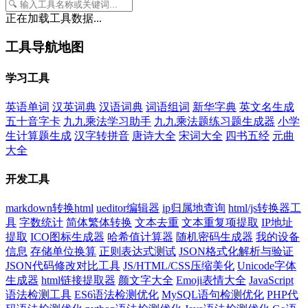
正在加载工具数据...
工具导航地图
学习工具
英语单词
汉英词典
汉语词典
词语组词
新华字典
英文名生成
五十音字卡
九九乘法学习助手
九九乘法题练习题生成器
小学
生计算题生成
汉字转拼音
唐诗大全
宋词大全
四书五经
元曲
大全
开发工具
markdown转换html
ueditor编辑器
ip归属地查询
html/js转换器工
具
字数统计
简体繁体转换
文本去重
文本重复项提取
IP地址
提取
ICO图标生成器
哈希值计算器
随机密码生成器
我的设备
信息
存储单位换算
正则表达式测试
JSON格式化解析与验证
JSON代码修改对比工具
JS/HTML/CSS压缩美化
Unicode字体
生成器
html链接提取器
颜文字大全
Emoji表情大全
JavaScript
语法检测工具
ES6语法检测优化
MySQL语句检测优化
PHP代