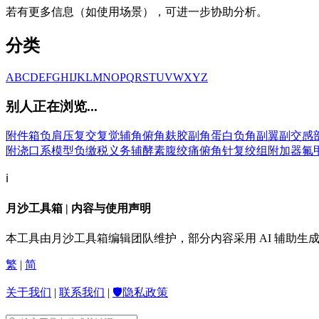
若有更多信息（如使用场景），可进一步协助分析。
分类
A
B
C
D
E
F
G
H
I
J
K
L
M
N
O
P
Q
R
S
T
U
V
W
X
Y
Z
别人正在浏览...
附件箱
负肩压
复交
复觉
辅角
俯角
麸胶
副角蛋白
负角副翼
副交感
附浇口系模型
负缴税义务
辅酵素
腹绞痛
俯角针
复绞组
附加器
氟
ℹ️
月沙工具箱 | 内容与使用声明
本工具由月沙工具箱编辑团队维护，部分内容采用 AI 辅助
繁
|
简
关于我们
|
联系我们
|
🛡️隐私政策