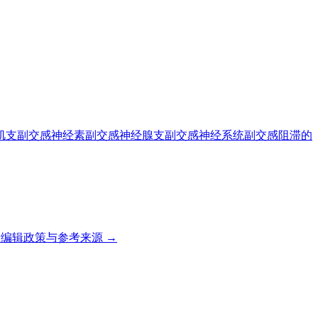
肌支
副交感神经素
副交感神经腺支
副交感神经系统
副交感阻滞的
编辑政策与参考来源 →