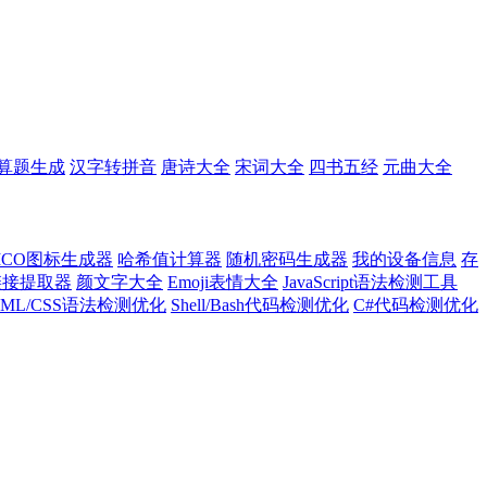
算题生成
汉字转拼音
唐诗大全
宋词大全
四书五经
元曲大全
ICO图标生成器
哈希值计算器
随机密码生成器
我的设备信息
存
l链接提取器
颜文字大全
Emoji表情大全
JavaScript语法检测工具
TML/CSS语法检测优化
Shell/Bash代码检测优化
C#代码检测优化