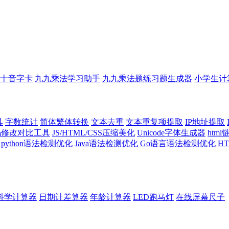
十音字卡
九九乘法学习助手
九九乘法题练习题生成器
小学生计
具
字数统计
简体繁体转换
文本去重
文本重复项提取
IP地址提取
代码修改对比工具
JS/HTML/CSS压缩美化
Unicode字体生成器
htm
python语法检测优化
Java语法检测优化
Go语言语法检测优化
H
科学计算器
日期计差算器
年龄计算器
LED跑马灯
在线屏幕尺子