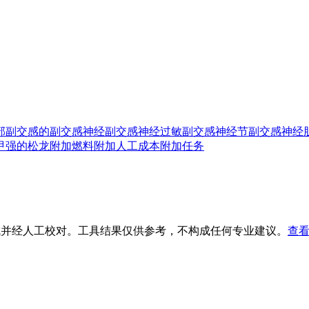
部
副交感的
副交感神经
副交感神经过敏
副交感神经节
副交感神经
甲强的松龙
附加燃料
附加人工成本
附加任务
生成并经人工校对。工具结果仅供参考，不构成任何专业建议。
查看