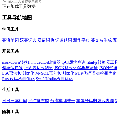
正在加载工具数据...
工具导航地图
学习工具
英语单词
汉英词典
汉语词典
词语组词
新华字典
英文名生成
五
开发工具
markdown转换html
ueditor编辑器
ip归属地查询
html/js转换器工
储单位换算
正则表达式测试
JSON格式化解析与验证
JSON
ES6语法检测优化
MySQL语句检测优化
PHP代码语法检测优化
Rust代码检测优化
Swift/Kotlin检测优化
生活工具
日出日落时间
经纬度查询
台湾车牌选号
车牌号码归属地查询
随机工具